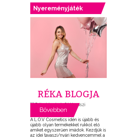
Nyereményjáték
RÉKA BLOGJA
A L.O.V Cosmetics idén is újabb és
újabb olyan termékekkel rukkol elő
amiket egyszerűen imádok. Kezdjük is
az idei tavaszi/nyári kedvencemmel a