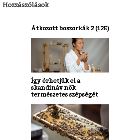
Hozzászólások
Átkozott boszorkák 2 (12E)
Így érhetjük el a
skandináv nők
természetes szépségét