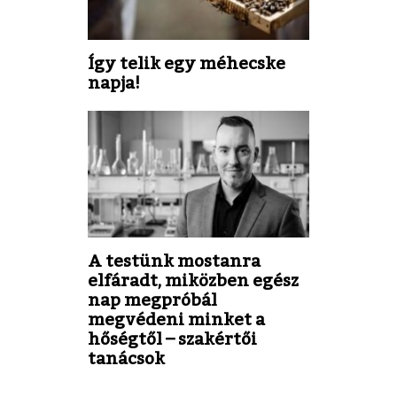
Így telik egy méhecske
napja!
A testünk mostanra
elfáradt, miközben egész
nap megpróbál
megvédeni minket a
hőségtől – szakértői
tanácsok