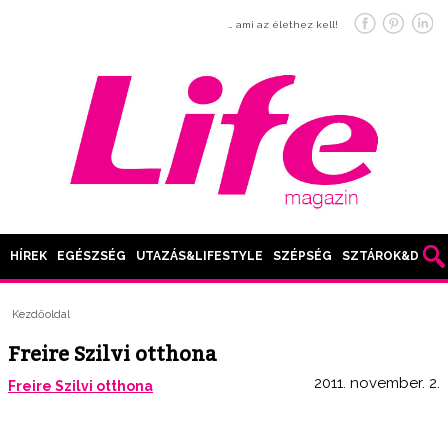
… ami az élethez kell!
HÍREK
EGÉSZSÉG
UTAZÁS&LIFESTYLE
SZÉPSÉG
SZTÁROK&DIVAT
Kezdőoldal
Freire Szilvi otthona
2011. november. 2.
Freire Szilvi otthona