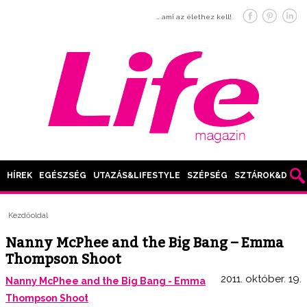
… ami az élethez kell!
HÍREK
EGÉSZSÉG
UTAZÁS&LIFESTYLE
SZÉPSÉG
SZTÁROK&DIVAT
Kezdőoldal
Nanny McPhee and the Big Bang – Emma
Thompson Shoot
2011. október. 19.
Nanny McPhee and the Big Bang - Emma
Thompson Shoot