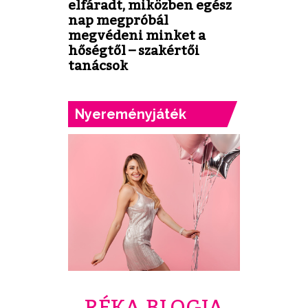
elfáradt, miközben egész
nap megpróbál
megvédeni minket a
hőségtől – szakértői
tanácsok
Nyereményjáték
RÉKA BLOGJA