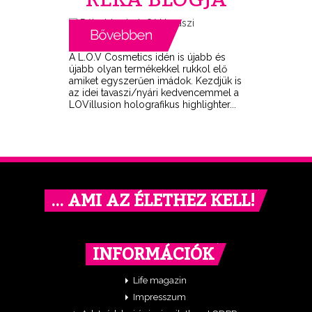
A L.O.V Cosmetics idén is újabb és
újabb olyan termékekkel rukkol elő
amiket egyszerűen imádok. Kezdjük is
az idei tavaszi/nyári kedvencemmel a
LOVillusion holografikus highlighter...
… AMI AZ ÉLETHEZ KELL!
INFORMÁCIÓK
Life magazin
Impresszum