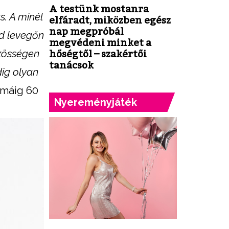
A testünk mostanra
. A minél
elfáradt, miközben egész
nap megpróbál
ad levegőn
megvédeni minket a
özösségen
hőségtől – szakértői
tanácsok
dig olyan
 máig 60
Nyereményjáték