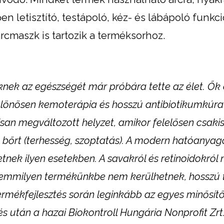
n letisztító, testápoló, kéz- és lábápoló funkci
arcmaszk is tartozik a terméksorhoz.
nek az egészségét már próbára tette az élet. Ők
ülönösen kemoterápia és hosszú antibiotikumkúra 
an megváltozott helyzet, amikor felelősen csakis
 bőrt (terhesség, szoptatás). A modern hatóanyag
tnek ilyen esetekben. A savakról és retinoidokró
 semmilyen termékünkbe nem kerülhetnek, hosszú 
termékfejlesztés során leginkább az egyes minősít
és után a hazai Biokontroll Hungária Nonprofit Zrt.