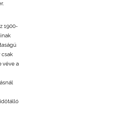
r.
z 1900-
áinak
ztaságú
r csak
e véve a
lásnál
időtálló