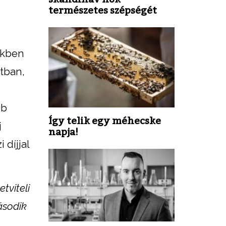
természetes szépségét
ekben
tban,
bb
Így telik egy méhecske
j
napja!
díjjal
tviteli
ásodik