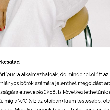
ékcsalád
rtípusra alkalmazhatóak, de mindenekelőtt az ir
sírhiányos bőrök számára jelenthet megoldást ar
osságára elnevezésükből is következtethetünk:
ú, míg a V/O (víz az olajban) krém testesebb, ol
ívódó. Mindkét termék használható arcra, nyakr