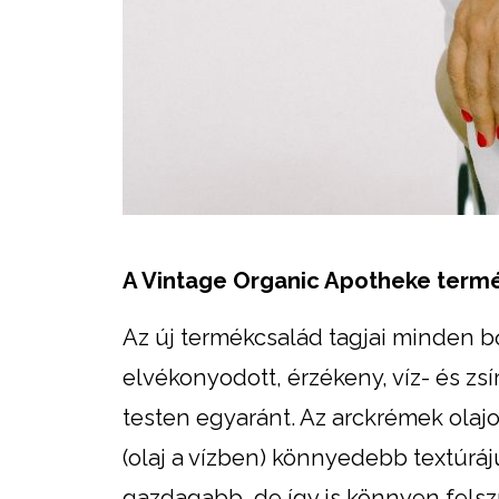
A Vintage Organic Apotheke term
Az új termékcsalád tagjai minden bő
elvékonyodott, érzékeny, víz- és z
testen egyaránt. Az arckrémek olaj
(olaj a vízben) könnyedebb textúráj
gazdagabb, de így is könnyen felsz