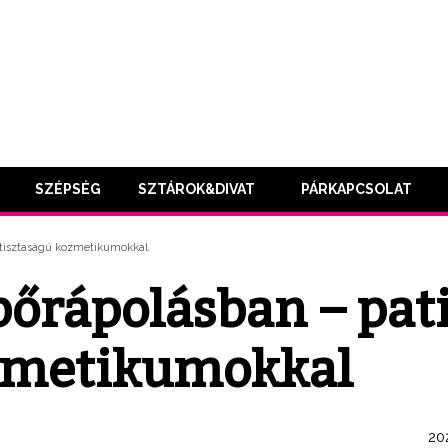
SZÉPSÉG
SZTÁROK&DIVAT
PÁRKAPCSOLAT
i tisztaságú kozmetikumokkal
bőrápolásban – pat
ozmetikumokkal
202