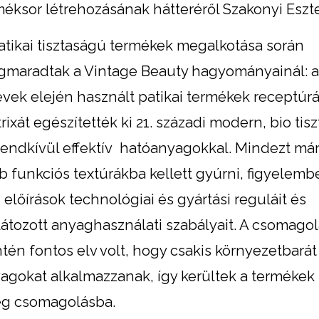
méksor létrehozásának hátteréről Szakonyi Eszte
atikai tisztaságú termékek megalkotása során
maradtak a Vintage Beauty hagyományainál: a
évek elején használt patikai termékek receptúr
rixát egészítették ki 21. századi modern, bio tis
rendkívül effektív hatóanyagokkal. Mindezt má
b funkciós textúrákba kellett gyúrni, figyelemb
 előírások technológiai és gyártási reguláit és
látozott anyaghasználati szabályait. A csomago
ntén fontos elv volt, hogy csakis környezetbarát
agokat alkalmazzanak, így kerültek a termékek 
eg csomagolásba.