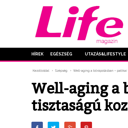
HÍREK
EGÉSZSÉG
UTAZÁS&LIFESTYLE
Kezdőoldal
Szépség
Well-aging a bőrápolásban – patika
Well-aging a 
tisztaságú k