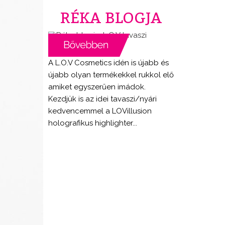
RÉKA BLOGJA
A L.O.V Cosmetics idén is újabb és
újabb olyan termékekkel rukkol elő
amiket egyszerűen imádok.
Kezdjük is az idei tavaszi/nyári
kedvencemmel a LOVillusion
holografikus highlighter...