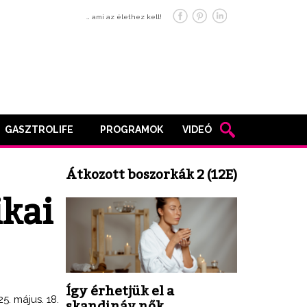
… ami az élethez kell!
GASZTROLIFE
PROGRAMOK
VIDEÓ
Átkozott boszorkák 2 (12E)
ikai
Így érhetjük el a
5. május. 18.
skandináv nők