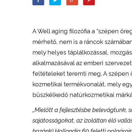
A Well aging filozófia a “szépen ö
mérhető, nem is a ráncok számában,
mely helyes táplálkozással, mozgáss
alkalmazásával az emberi szervezet,
feltételeket teremti meg. A szépen
kozmetikai termékvonalát, mely egy
büszkélkedő natúrkozmetikai márká
„Mielőtt a fejlesztésbe belevágtunk, 
sajátosságokat, az izoláltan élő vall
hazánk) Hollandia 60 feletti polgárai