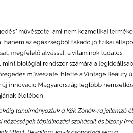
regedés” művészete, ami nem kozmetikai termék
 hanem az egészségből fakadó jó fizikai állapo
al, megfelelő alvással, a vitaminok tudatos
 mint biológiai rendszer számára a legideálisa
 öregedés művészete ihlette a Vintage Beauty ú
 új innováció Magyarország legtöbb nemzetközi 
jának életében.
sokáig tanulmányoztuk a Kék Zónák-ra jellemző éle
ási közösségek táplálkozási szokásait és bizony (m
nak titkait. Bevallom, egyik csoportnál sem a