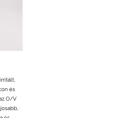
ritált,
con és
 az O/V
ajosabb,
a és