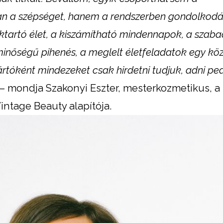
 a szépséget, hanem a rendszerben gondolkodás
ktartó élet, a kiszámítható mindennapok, a szab
minőségű pihenés, a meglelt életfeladatok egy k
rtóként mindezeket csak hirdetni tudjuk, adni pe
– mondja Szakonyi Eszter, mesterkozmetikus, a
Vintage Beauty alapítója.