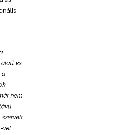
onális
 a
alatt és
 a
ok,
l már nem
távú
ő szervek
-vel