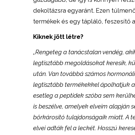
dekoltázsra egyaránt. Ezen túlmenőe
termékek és egy tápláló, feszesítő 
Kiknek jött létre?
„Rengeteg a tanácstalan vendég, akik
legtisztább megoldásokat keresik, k
után. Van továbbá számos hormonális
legtisztább termékekkel ápolhatjuk a
esetleg a peptidek szóba sem kerülhe
is beszélve, amelyek elveim alapján
bőrkárosító tulajdonságaik miatt. A 
elvei adták fel a leckét. Hosszú keres