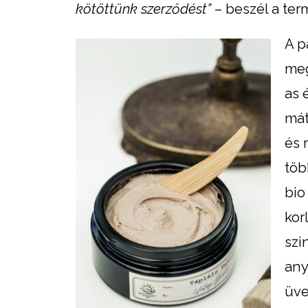
kötöttünk szerződést”
– beszél a ter
A p
meg
as 
mát
és 
töb
bio
kor
szi
any
üv