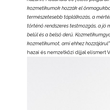
kozmetikumok hozzák el önmagukban
természetesebb táplálkozás, a mérté
történő rendszeres testmozgás, a jó 
belül és a belső derű. Kozmetikumgyá
kozmetikumot, ami ehhez hozzájárul”
hazai és nemzetközi díjjal elismert 