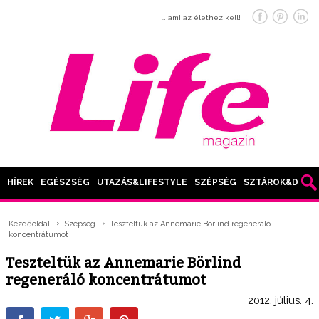
… ami az élethez kell!
HÍREK
EGÉSZSÉG
UTAZÁS&LIFESTYLE
SZÉPSÉG
SZTÁROK&DIVAT
Kezdőoldal
Szépség
Teszteltük az Annemarie Börlind regeneráló
koncentrátumot
Teszteltük az Annemarie Börlind
regeneráló koncentrátumot
2012. július. 4.