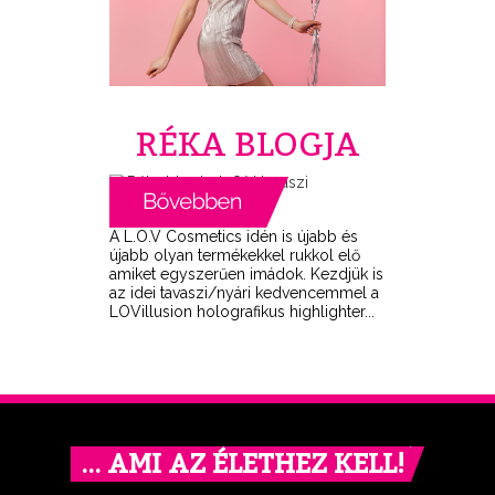
RÉKA BLOGJA
A L.O.V Cosmetics idén is újabb és
újabb olyan termékekkel rukkol elő
amiket egyszerűen imádok. Kezdjük is
az idei tavaszi/nyári kedvencemmel a
LOVillusion holografikus highlighter...
… AMI AZ ÉLETHEZ KELL!