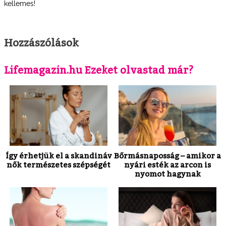
kellemes!
Hozzászólások
Lifemagazin.hu Ezeket olvastad már?
Így érhetjük el a skandináv
Bőrmásnaposság – amikor a
nők természetes szépségét
nyári esték az arcon is
nyomot hagynak