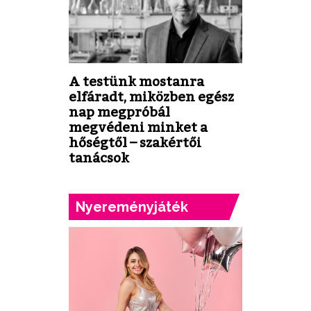
A testünk mostanra
elfáradt, miközben egész
nap megpróbál
megvédeni minket a
hőségtől – szakértői
tanácsok
Nyereményjáték