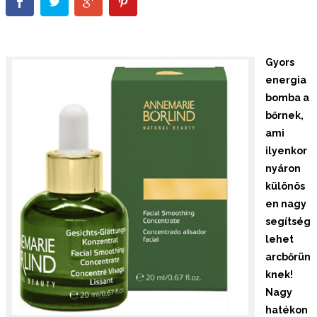
Gyors
energia
bomba a
bőrnek,
ami
ilyenkor
nyáron
különös
en nagy
segítség
lehet
arcbőrün
knek!
Nagy
hatékon