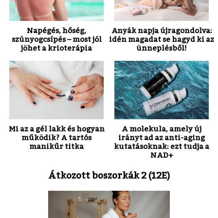
Napégés, hőség,
Anyák napja újragondolva:
szúnyogcsípés – most jól
idén magadat se hagyd ki az
jöhet a krioterápia
ünneplésből!
Mi az a gél lakk és hogyan
A molekula, amely új
működik? A tartós
irányt ad az anti-aging
manikűr titka
kutatásoknak: ezt tudja a
NAD+
Átkozott boszorkák 2 (12E)