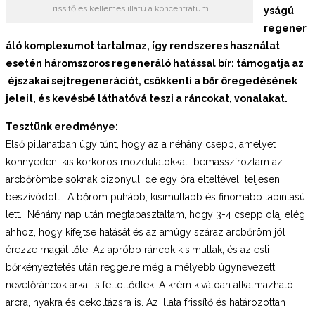
Frissítő és kellemes illatú a koncentrátum!
yságú
regener
áló komplexumot tartalmaz, így rendszeres használat
esetén háromszoros regeneráló hatással bír: támogatja az
éjszakai sejtregenerációt, csökkenti a bőr öregedésének
jeleit, és kevésbé láthatóvá teszi a ráncokat, vonalakat.
Tesztünk eredménye:
Első pillanatban úgy tűnt, hogy az a néhány csepp, amelyet
könnyedén, kis körkörös mozdulatokkal bemasszíroztam az
arcbőrömbe soknak bizonyul, de egy óra elteltével teljesen
beszívódott. A bőröm puhább, kisimultabb és finomabb tapintású
lett. Néhány nap után megtapasztaltam, hogy 3-4 csepp olaj elég
ahhoz, hogy kifejtse hatását és az amúgy száraz arcbőröm jól
érezze magát tőle. Az apróbb ráncok kisimultak, és az esti
bőrkényeztetés után reggelre még a mélyebb úgynevezett
nevetőráncok árkai is feltöltődtek. A krém kiválóan alkalmazható
arcra, nyakra és dekoltázsra is. Az illata frissítő és határozottan