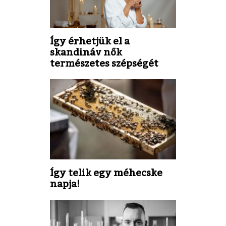
Így érhetjük el a
skandináv nők
természetes szépségét
Így telik egy méhecske
napja!