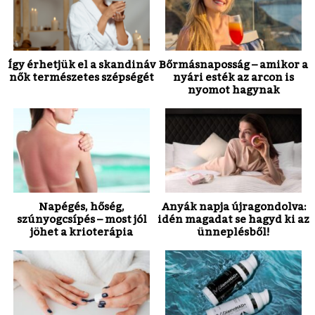
Így érhetjük el a skandináv
Bőrmásnaposság – amikor a
nők természetes szépségét
nyári esték az arcon is
nyomot hagynak
Napégés, hőség,
Anyák napja újragondolva:
szúnyogcsípés – most jól
idén magadat se hagyd ki az
jöhet a krioterápia
ünneplésből!