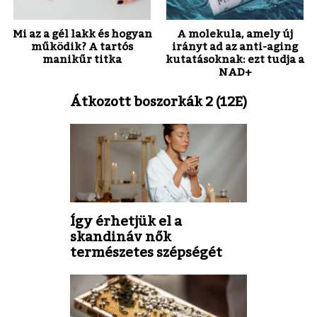
Mi az a gél lakk és hogyan
A molekula, amely új
működik? A tartós
irányt ad az anti-aging
manikűr titka
kutatásoknak: ezt tudja a
NAD+
Átkozott boszorkák 2 (12E)
Így érhetjük el a
skandináv nők
természetes szépségét