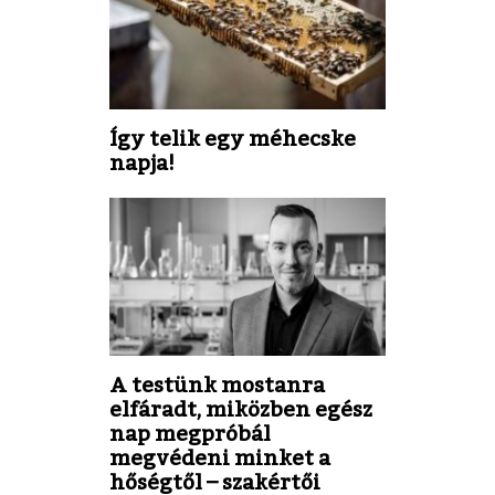
Így telik egy méhecske
napja!
A testünk mostanra
elfáradt, miközben egész
nap megpróbál
megvédeni minket a
hőségtől – szakértői