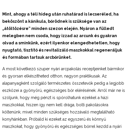
Mint, ahogy a téli hideg után ruhatárad is lecseréled, ha
beköszönt a kánikula, bőrödnek is szüksége van az
„átöltözésre” minden szezon elején. Nyáron a fülledt
melegben nem csoda, hogy izzad az arcunk és gyakran
olvad a sminkünk, ezért ilyenkor elengedhetetlen, hogy
nyugtató, tisztító és revitalizáló maszkokkal regeneráljuk
és formában tartsuk arcbőrünket.
A most következő szuper nyári arcpakolás receptjeinket bármikor
és gyorsan elkészítheted otthon, nagyon praktikusak. Az
alapanyagként szolgáló természetes összetevők pedig a legjobb
eszközei a gyönyörű, egészséges bőr elérésének. Arról már ne is
szóljunk, hogy még pénzt is spórolhatunk ezekkel a házi
maszkokkal, hiszen így nem kell drága, bolti pakolásokra
költenünk, mivel minden szükséges hozzávaló megtalálható
konyhánkban. Próbáld ki ezeket az egyszerű és könnyű
maszkokat, hogy gyönyörű és egészséges bőrrel kezdd a nyári