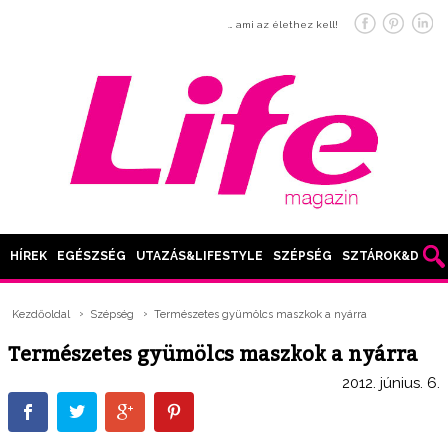
… ami az élethez kell!
HÍREK
EGÉSZSÉG
UTAZÁS&LIFESTYLE
SZÉPSÉG
SZTÁROK&DIVAT
Kezdőoldal
Szépség
Természetes gyümölcs maszkok a nyárra
Természetes gyümölcs maszkok a nyárra
2012. június. 6.