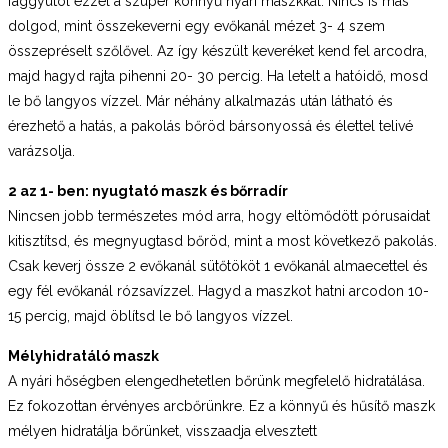
faggyútól ezzel a szuper könnyű nyári maszkkal. Nincs is más
dolgod, mint összekeverni egy evőkanál mézet 3- 4 szem
összepréselt szőlővel. Az így készült keveréket kend fel arcodra,
majd hagyd rajta pihenni 20- 30 percig. Ha letelt a hatóidő, mosd
le bő langyos vízzel. Már néhány alkalmazás után látható és
érezhető a hatás, a pakolás bőröd bársonyossá és élettel telivé
varázsolja.
2 az 1- ben: nyugtató maszk és bőrradír
Nincsen jobb természetes mód arra, hogy eltömődött pórusaidat
kitisztítsd, és megnyugtasd bőröd, mint a most következő pakolás.
Csak keverj össze 2 evőkanál sütőtököt 1 evőkanál almaecettel és
egy fél evőkanál rózsavízzel. Hagyd a maszkot hatni arcodon 10-
15 percig, majd öblítsd le bő langyos vízzel.
Mélyhidratáló maszk
A nyári hőségben elengedhetetlen bőrünk megfelelő hidratálása.
Ez fokozottan érvényes arcbőrünkre. Ez a könnyű és hűsítő maszk
mélyen hidratálja bőrünket, visszaadja elvesztett