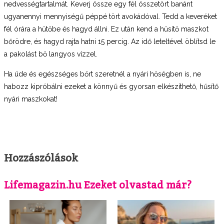
nedvességtartalmát. Keverj össze egy fél összetört banánt
ugyanennyi mennyiségű péppé tört avokádóval. Tedd a keveréket
fél órára a hűtőbe és hagyd állni. Ez után kend a hűsítő maszkot
bőrödre, és hagyd rajta hatni 15 percig. Az idő leteltével öblítsd le
a pakolást bő langyos vízzel.
Ha üde és egészséges bőrt szeretnél a nyári hőségben is, ne
habozz kipróbálni ezeket a könnyű és gyorsan elkészíthető, hűsítő
nyári maszkokat!
Hozzászólások
Lifemagazin.hu Ezeket olvastad már?