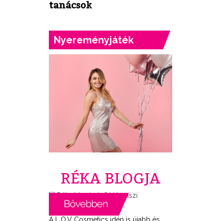
tanácsok
Nyereményjáték
RÉKA BLOGJA
A L.O.V Cosmetics idén is újabb és