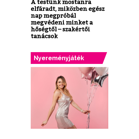
A testünk mostanra
elfáradt, miközben egész
nap megpróbál
megvédeni minket a
hőségtől – szakértői
tanácsok
Nyereményjáték