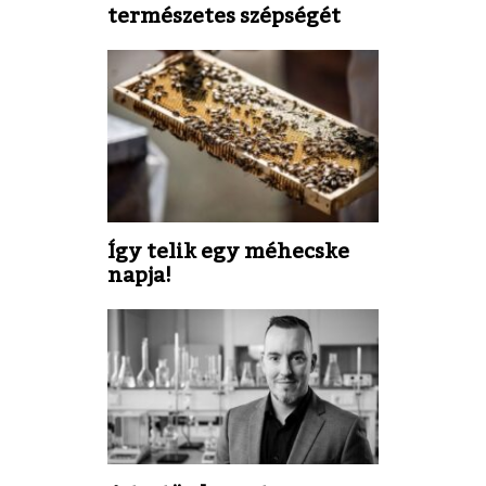
természetes szépségét
Így telik egy méhecske
napja!