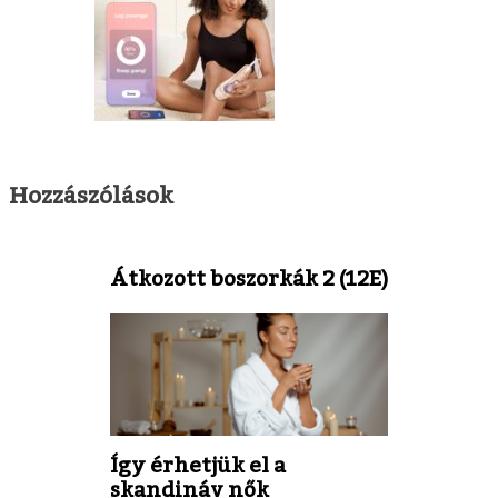
Hozzászólások
Átkozott boszorkák 2 (12E)
Így érhetjük el a
skandináv nők