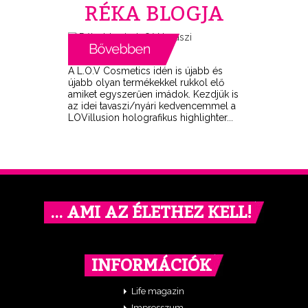
RÉKA BLOGJA
A L.O.V Cosmetics idén is újabb és
újabb olyan termékekkel rukkol elő
amiket egyszerűen imádok. Kezdjük is
az idei tavaszi/nyári kedvencemmel a
LOVillusion holografikus highlighter...
… AMI AZ ÉLETHEZ KELL!
INFORMÁCIÓK
Life magazin
Impresszum