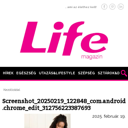
… ami az élethez kell!
HÍREK
EGÉSZSÉG
UTAZÁS&LIFESTYLE
SZÉPSÉG
SZTÁROK&DIVAT
Kezdőoldal
Screenshot_20250219_122848_com.android
.chrome_edit_312756223387693
2025. február. 19.