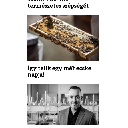
természetes szépségét
Így telik egy méhecske
napja!