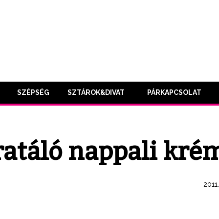
SZÉPSÉG
SZTÁROK&DIVAT
PÁRKAPCSOLAT
atáló nappali kré
2011