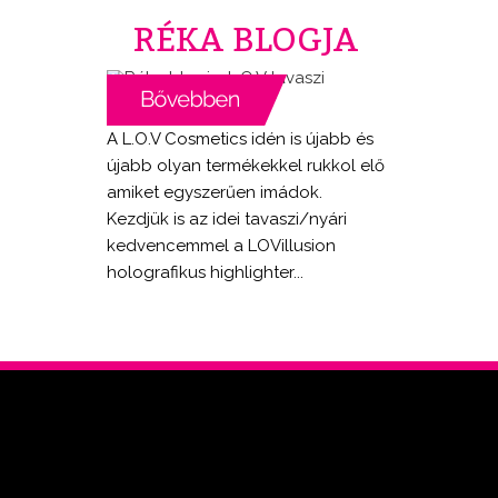
RÉKA BLOGJA
A L.O.V Cosmetics idén is újabb és
újabb olyan termékekkel rukkol elő
amiket egyszerűen imádok.
Kezdjük is az idei tavaszi/nyári
kedvencemmel a LOVillusion
holografikus highlighter...