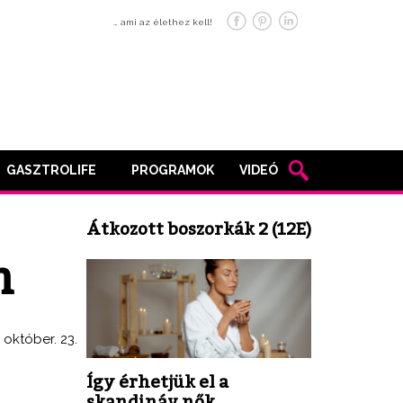
… ami az élethez kell!
GASZTROLIFE
PROGRAMOK
VIDEÓ
Átkozott boszorkák 2 (12E)
m
. október. 23.
Így érhetjük el a
skandináv nők