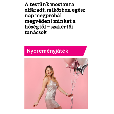
A testünk mostanra
elfáradt, miközben egész
nap megpróbál
megvédeni minket a
hőségtől – szakértői
tanácsok
Nyereményjáték