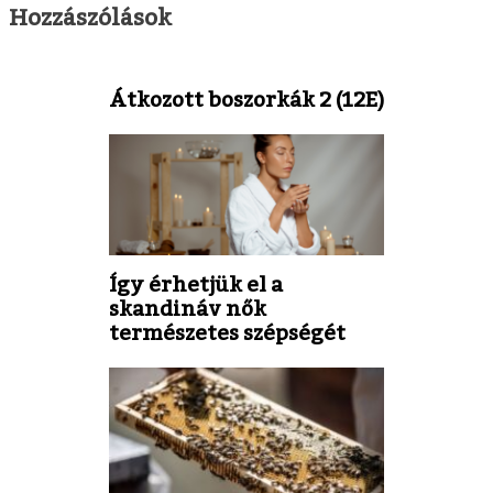
Hozzászólások
Átkozott boszorkák 2 (12E)
Így érhetjük el a
skandináv nők
természetes szépségét