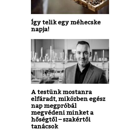
Így telik egy méhecske
napja!
A testünk mostanra
elfáradt, miközben egész
nap megpróbál
megvédeni minket a
hőségtől – szakértői
tanácsok