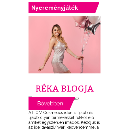
Nyereményjáték
RÉKA BLOGJA
A L.O.V Cosmetics idén is újabb és
újabb olyan termékekkel rukkol elő
amiket egyszerűen imádok. Kezdjük is
az idei tavaszi/nyári kedvencemmel a