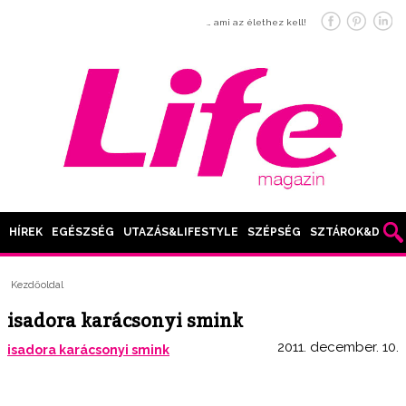
… ami az élethez kell!
HÍREK
EGÉSZSÉG
UTAZÁS&LIFESTYLE
SZÉPSÉG
SZTÁROK&DIVAT
Kezdőoldal
isadora karácsonyi smink
2011. december. 10.
isadora karácsonyi smink