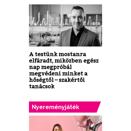
A testünk mostanra
elfáradt, miközben egész
nap megpróbál
megvédeni minket a
hőségtől – szakértői
tanácsok
Nyereményjáték