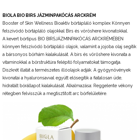
BIOLA BIO BIRS JÁZMINPAKÓCÁS ARCKRÉM
Booster of Skin Wellness Bioaktív bőrtápláló komplex Könnyen
felszívódó bőrtápláló olajokkal Birs és vöröshere kivonatokkal.
A kevert bőrtípus BIO BIRSJÁZMINPAKÓCÁS ARCKRÉMÉBEN
könnyen felszívódó bőrtápláló olajok, valamint a jojoba olaj segítik
a bársonyos bőrhám kialakulását. A birs és vöröshere kivonata a
vitaminokkal a bőrstruktúra felépítő folyamatokat támogatja.
Diszkrét illatát a természetes illóolajok adják. A gyógynövények
kivonatai a hyaluronsavval együtt elősegítik a fiatalosan üde,
hidratált bőrállapot kialakulását. Alkalmazása: Reggelente vékony
rétegben felvisszük a megtisztított arc bőrfelületére.