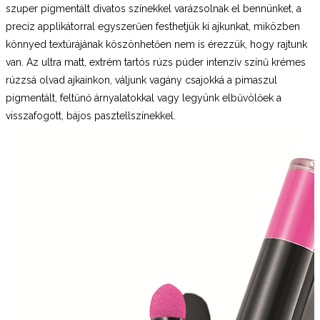
szuper pigmentált divatos színekkel varázsolnak el bennünket, a
precíz applikátorral egyszerűen festhetjük ki ajkunkat, miközben
könnyed textúrájának köszönhetően nem is érezzük, hogy rajtunk
van. Az ultra matt, extrém tartós rúzs púder intenzív színű krémes
rúzzsá olvad ajkainkon, váljunk vagány csajokká a pimaszul
pigmentált, feltűnő árnyalatokkal vagy legyünk elbűvölőek a
visszafogott, bájos pasztellszínekkel.