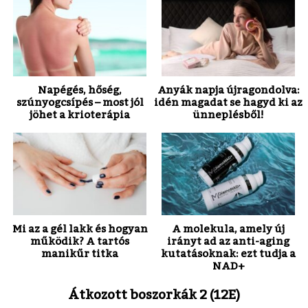
Napégés, hőség,
Anyák napja újragondolva:
szúnyogcsípés – most jól
idén magadat se hagyd ki az
jöhet a krioterápia
ünneplésből!
Mi az a gél lakk és hogyan
A molekula, amely új
működik? A tartós
irányt ad az anti-aging
manikűr titka
kutatásoknak: ezt tudja a
NAD+
Átkozott boszorkák 2 (12E)