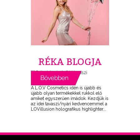
RÉKA BLOGJA
A L.O.V Cosmetics idén is újabb és
újabb olyan termékekkel rukkol elő
amiket egyszerűen imádok. Kezdjük is
az idei tavaszi/nyári kedvencemmel a
LOVillusion holografikus highlighter...