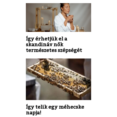
Így érhetjük el a
skandináv nők
természetes szépségét
Így telik egy méhecske
napja!