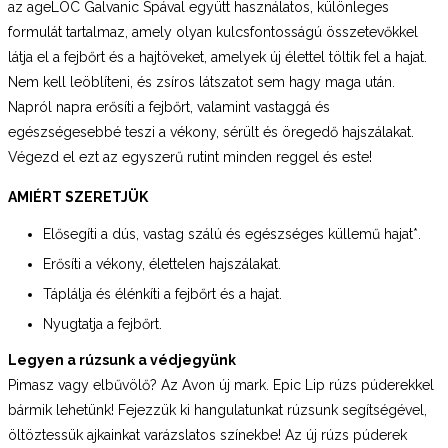
az ageLOC Galvanic Spával együtt használatos, különleges
formulát tartalmaz, amely olyan kulcsfontosságú összetevőkkel
látja el a fejbőrt és a hajtöveket, amelyek új élettel töltik fel a hajat.
Nem kell leöblíteni, és zsíros látszatot sem hagy maga után.
Napról napra erősíti a fejbőrt, valamint vastaggá és
egészségesebbé teszi a vékony, sérült és öregedő hajszálakat.
Végezd el ezt az egyszerű rutint minden reggel és este!
AMIÉRT SZERETJÜK
Elősegíti a dús, vastag szálú és egészséges küllemű hajat*.
Erősíti a vékony, élettelen hajszálakat.
Táplálja és élénkíti a fejbőrt és a hajat.
Nyugtatja a fejbőrt.
Legyen a rúzsunk a védjegyünk
Pimasz vagy elbűvölő? Az Avon új mark. Epic Lip rúzs púderekkel
bármik lehetünk! Fejezzük ki hangulatunkat rúzsunk segítségével,
öltöztessük ajkainkat varázslatos színekbe! Az új rúzs púderek