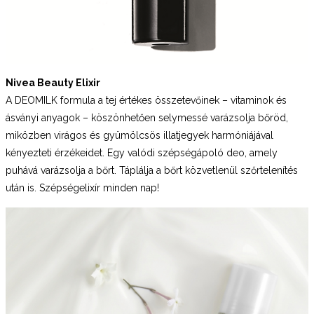
Nivea Beauty Elixir
A DEOMILK formula a tej értékes összetevőinek – vitaminok és
ásványi anyagok – köszönhetően selymessé varázsolja bőröd,
miközben virágos és gyümölcsös illatjegyek harmóniájával
kényezteti érzékeidet. Egy valódi szépségápoló deo, amely
puhává varázsolja a bőrt. Táplálja a bőrt közvetlenül szőrtelenítés
után is. Szépségelixír minden nap!