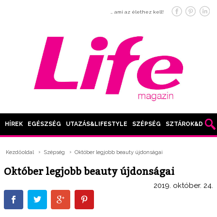
… ami az élethez kell!
HÍREK
EGÉSZSÉG
UTAZÁS&LIFESTYLE
SZÉPSÉG
SZTÁROK&DIVAT
Kezdőoldal
Szépség
Október legjobb beauty újdonságai
Október legjobb beauty újdonságai
2019. október. 24.