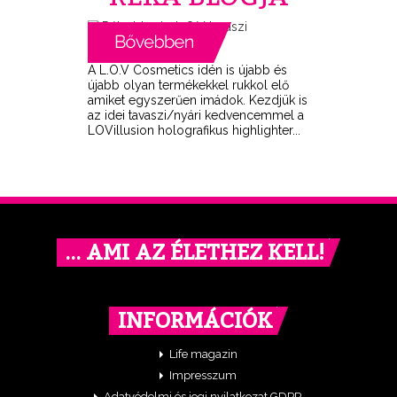
A L.O.V Cosmetics idén is újabb és
újabb olyan termékekkel rukkol elő
amiket egyszerűen imádok. Kezdjük is
az idei tavaszi/nyári kedvencemmel a
LOVillusion holografikus highlighter...
… AMI AZ ÉLETHEZ KELL!
INFORMÁCIÓK
Life magazin
Impresszum
Adatvédelmi és jogi nyilatkozat GDPR