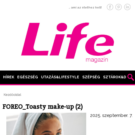
… ami az élethez kell!
HÍREK
EGÉSZSÉG
UTAZÁS&LIFESTYLE
SZÉPSÉG
SZTÁROK&DIVAT
Kezdőoldal
FOREO_Toasty make-up (2)
2025. szeptember. 7.