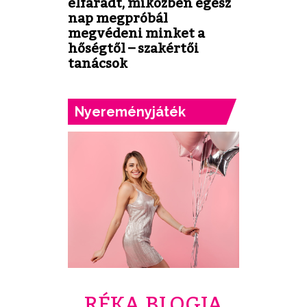
elfáradt, miközben egész
nap megpróbál
megvédeni minket a
hőségtől – szakértői
tanácsok
Nyereményjáték
RÉKA BLOGJA