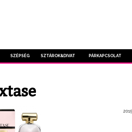
SZÉPSÉG
SZTÁROK&DIVAT
PÁRKAPCSOLAT
Extase
2015