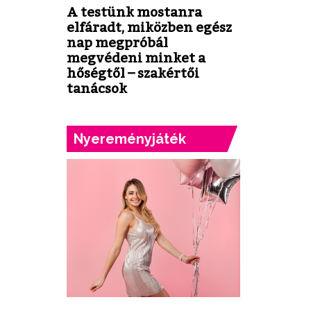
A testünk mostanra
elfáradt, miközben egész
nap megpróbál
megvédeni minket a
hőségtől – szakértői
tanácsok
Nyereményjáték