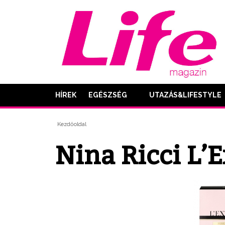
HÍREK
EGÉSZSÉG
UTAZÁS&LIFESTYLE
Kezdőoldal
Nina Ricci L’