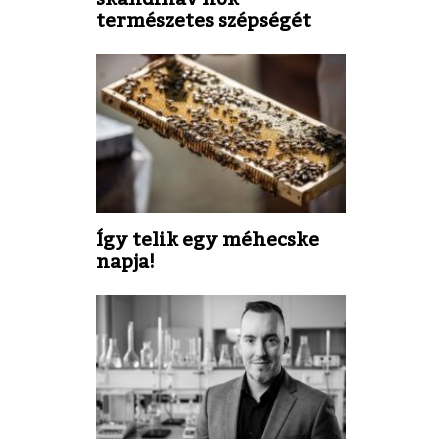
természetes szépségét
Így telik egy méhecske
napja!