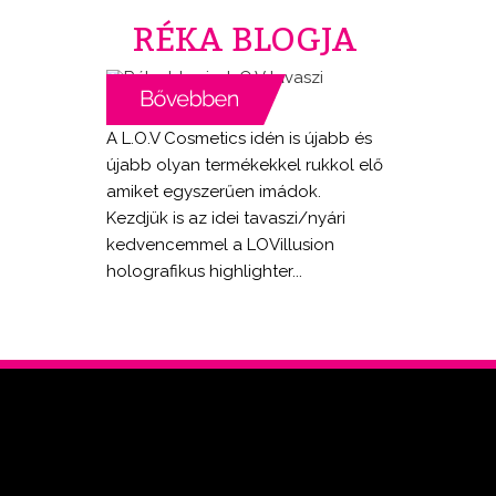
RÉKA BLOGJA
A L.O.V Cosmetics idén is újabb és
újabb olyan termékekkel rukkol elő
amiket egyszerűen imádok.
Kezdjük is az idei tavaszi/nyári
kedvencemmel a LOVillusion
holografikus highlighter...