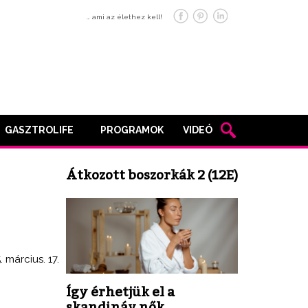
… ami az élethez kell!
GASZTROLIFE
PROGRAMOK
VIDEÓ
Átkozott boszorkák 2 (12E)
. március. 17.
Így érhetjük el a
skandináv nők