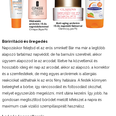
Bőrirritáció és öregedés
Napozáskor felejtsd el az erős sminket! Bár ma már a legtöbb
alapozó tartalmaz napvédőt, de ha barnulni szeretnél, akkor
úgysem alapozod le az arcodat. Illetve ha közvetlenül és
hosszabb ideig éri nap az arcodat, akkor az alapozó, a korrektor
és a szemfestékek, de még egyes arckrémek is allergiás
reakciókat válthatnak ki az erős fény hatására. A festék könnyen
beleéghet a bőrbe, így ráncosodást és foltosodást okozhat,
melyet egyszerűbb megelőzni, mint utána kezelni. Így jobb, ha
gondosan megtisztítod bőrödet mielőtt kifekszel a napra és
maximum csak vízálló szempillaspirált használsz.