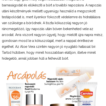
barnaságodat és előkészíti a bőrt a további napozásra. A napozás
utáni készítmények mellett ugyanúgy használd a megszokott
testápolódat is, mert ilyenkor fokozott védelemre és hidratálásra
van szüksége a bőrödnek. A tiszta kókuszolaj nagyon jó
ráncmegelőző, így napozás után bőven bekenheted vele az
arcodat. Arra viszont nagyon ügyelj, hogy mielőtt újra napra mész,
gondosan mosd le a kókuszolajat, mert a nappal érintkezve
égethet. Az Aloe Vera szintén nagyon jó nyugtató hatással bír.
Tartsd hűtőben, hogy minél hosszabban elálljon, illetve minél
hidegebb, annál jobban hűti a felhevült bőrt.