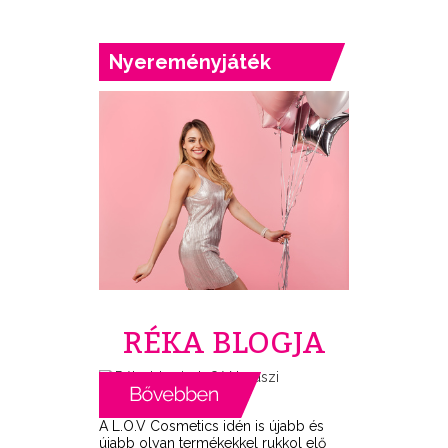
Nyereményjáték
RÉKA BLOGJA
A L.O.V Cosmetics idén is újabb és
újabb olyan termékekkel rukkol elő