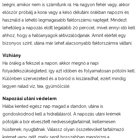
leégni, amikor nem is számítunk rá. Ha nagyon fehér vagy, akkor
először próbálj a korai vagy a késő délutáni órákban napozni és
használd a lehető legmagasabb faktorszámú naptejet. Mindezt
lehetőleg a napozás előtt legalább 20 perccel, mivel ennyi idő kell
ahhoz, hogy a hatóanyagok aktivizálódjanak. Amint elértél egy
bizonyos színt, utána már lehet alacsonyabb faktorszámra váltani.
Vízhiány
Ha órákig a fekszel a napon, akkor megnő a napi
folyadékszükségleted, így azt időben és folyamatosan pótolni kell.
Különben szervezeted és a bőröd is kiszáradhat, ezért mindig
legyen nálad víz, tea, gyümölcslé.
Napozási utáni védelem
Hiába kented egész nap magad a standon, utána is
gondoskodnod kell a hidratálásról. A napozás utáni krémek
pótolják a bőr elvesztett nedvességtartalmát, kellemesen
hűsítenek, nyugtatnak. Válassz olyan összetevőket tartalmazó
krémet vagy gélt, mely segít hosszabban megőrizni a