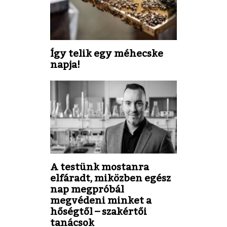
Így telik egy méhecske
napja!
A testünk mostanra
elfáradt, miközben egész
nap megpróbál
megvédeni minket a
hőségtől – szakértői
tanácsok