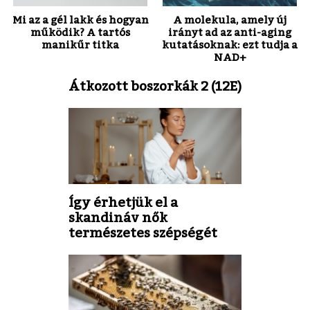
Mi az a gél lakk és hogyan
A molekula, amely új
működik? A tartós
irányt ad az anti-aging
manikűr titka
kutatásoknak: ezt tudja a
NAD+
Átkozott boszorkák 2 (12E)
Így érhetjük el a
skandináv nők
természetes szépségét