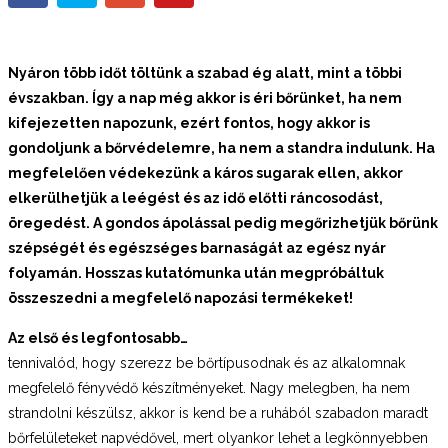
Nyáron több időt töltünk a szabad ég alatt, mint a többi
évszakban. Így a nap még akkor is éri bőrünket, ha nem
kifejezetten napozunk, ezért fontos, hogy akkor is
gondoljunk a bőrvédelemre, ha nem a standra indulunk. Ha
megfelelően védekezünk a káros sugarak ellen, akkor
elkerülhetjük a leégést és az idő előtti ráncosodást,
öregedést. A gondos ápolással pedig megőrizhetjük bőrünk
szépségét és egészséges barnaságát az egész nyár
folyamán. Hosszas kutatómunka után megpróbáltuk
összeszedni a megfelelő napozási termékeket!
Az első és legfontosabb…
tennivalód, hogy szerezz be bőrtípusodnak és az alkalomnak
megfelelő fényvédő készítményeket. Nagy melegben, ha nem
strandolni készülsz, akkor is kend be a ruhából szabadon maradt
bőrfelületeket napvédővel, mert olyankor lehet a legkönnyebben