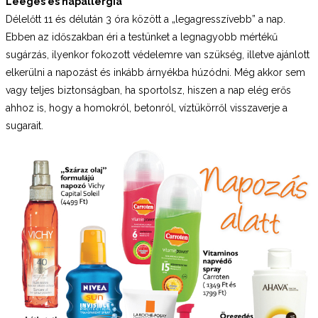
Leégés és napallergia
Délelőtt 11 és délután 3 óra között a „legagresszívebb” a nap.
Ebben az időszakban éri a testünket a legnagyobb mértékű
sugárzás, ilyenkor fokozott védelemre van szükség, illetve ajánlott
elkerülni a napozást és inkább árnyékba húzódni. Még akkor sem
vagy teljes biztonságban, ha sportolsz, hiszen a nap elég erős
ahhoz is, hogy a homokról, betonról, víztükörről visszaverje a
sugarait.