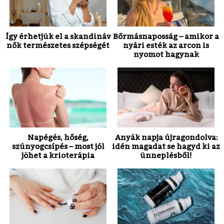
Így érhetjük el a skandináv
Bőrmásnaposság – amikor a
nők természetes szépségét
nyári esték az arcon is
nyomot hagynak
Napégés, hőség,
Anyák napja újragondolva:
szúnyogcsípés – most jól
idén magadat se hagyd ki az
jöhet a krioterápia
ünneplésből!