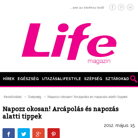
… ami az élethez kell!
HÍREK
EGÉSZSÉG
UTAZÁS&LIFESTYLE
SZÉPSÉG
SZTÁROK&DIVAT
Kezdőoldal
Szépség
Napozz okosan! Arcápolás és napozás alatti tippek
Napozz okosan! Arcápolás és napozás
alatti tippek
2012. május. 15.