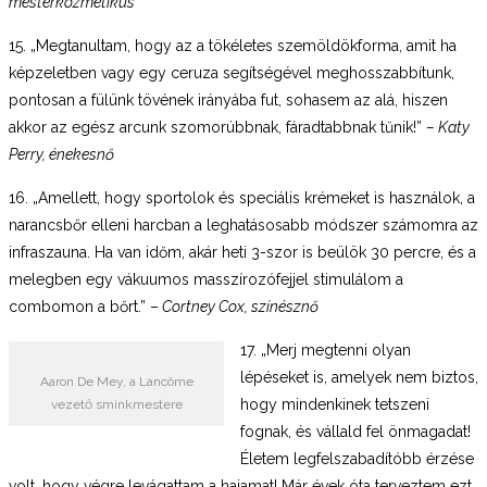
mesterkozmetikus
15. „Megtanultam, hogy az a tökéletes szemöldökforma, amit ha
képzeletben vagy egy ceruza segítségével meghosszabbítunk,
pontosan a fülünk tövének irányába fut, sohasem az alá, hiszen
akkor az egész arcunk szomorúbbnak, fáradtabbnak tűnik!”
– Katy
Perry, énekesnő
16. „Amellett, hogy sportolok és speciális krémeket is használok, a
narancsbőr elleni harcban a leghatásosabb módszer számomra az
infraszauna. Ha van időm, akár heti 3-szor is beülök 30 percre, és a
melegben egy vákuumos masszírozófejjel stimulálom a
combomon a bőrt.” –
Cortney Cox, színésznő
17. „Merj megtenni olyan
lépéseket is, amelyek nem biztos,
Aaron De Mey, a Lancôme
hogy mindenkinek tetszeni
vezető sminkmestere
fognak, és vállald fel önmagadat!
Életem legfelszabadítóbb érzése
volt, hogy végre levágattam a hajamat! Már évek óta terveztem ezt