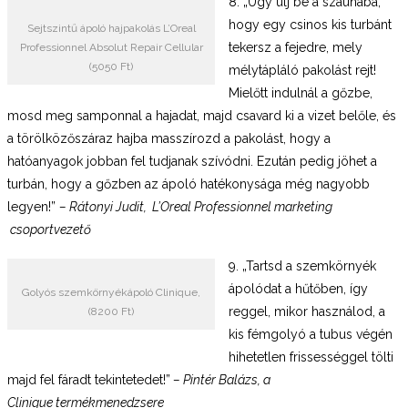
8. „Úgy ülj be a szaunába,
hogy egy csinos kis turbánt
Sejtszintű ápoló hajpakolás L’Oreal
tekersz a fejedre, mely
Professionnel Absolut Repair Cellular
(5050 Ft)
mélytápláló pakolást rejt!
Mielőtt indulnál a gőzbe,
mosd meg samponnal a hajadat, majd csavard ki a vizet belőle, és
a törölközőszáraz hajba masszírozd a pakolást, hogy a
hatóanyagok jobban fel tudjanak szívódni. Ezután pedig jöhet a
turbán, hogy a gőzben az ápoló hatékonysága még nagyobb
legyen!”
– Rátonyi Judit, L’Oreal Professionnel marketing
csoportvezető
9. „Tartsd a szemkörnyék
ápolódat a hűtőben, így
Golyós szemkörnyékápoló Clinique,
reggel, mikor használod, a
(8200 Ft)
kis fémgolyó a tubus végén
hihetetlen frissességgel tölti
majd fel fáradt tekintetedet!”
– Pintér Balázs, a
Clinique termékmenedzsere