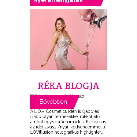
Nyereményjáték
RÉKA BLOGJA
A L.O.V Cosmetics idén is újabb és
újabb olyan termékekkel rukkol elő
amiket egyszerűen imádok. Kezdjük is
az idei tavaszi/nyári kedvencemmel a
LOVillusion holografikus highlighter...