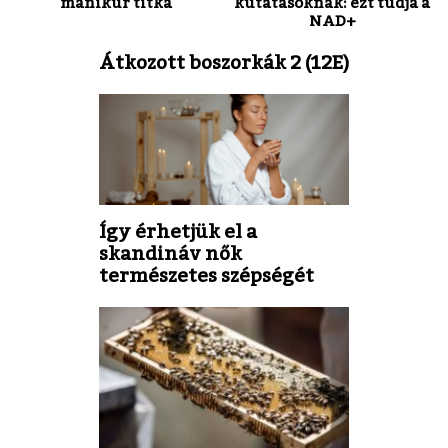
manikűr titka
kutatásoknak: ezt tudja a
NAD+
Átkozott boszorkák 2 (12E)
Így érhetjük el a
skandináv nők
természetes szépségét