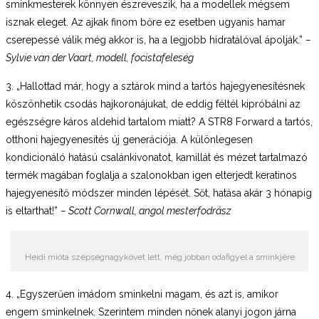
sminkmesterek könnyen észreveszik, ha a modellek mégsem
isznak eleget. Az ajkak finom bőre ez esetben ugyanis hamar
cserepessé válik még akkor is, ha a legjobb hidratálóval ápolják.”
–
Sylvie van der Vaart, modell, focistafeleség
3. „Hallottad már, hogy a sztárok mind a tartós hajegyenesítésnek
köszönhetik csodás hajkoronájukat, de eddig féltél kipróbálni az
egészségre káros aldehid tartalom miatt? A STR8 Forward a tartós,
otthoni hajegyenesítés új generációja. A különlegesen
kondicionáló hatású csalánkivonatot, kamillát és mézet tartalmazó
termék magában foglalja a szalonokban igen elterjedt keratinos
hajegyenesítő módszer minden lépését. Sőt, hatása akár 3 hónapig
is eltarthat!”
– Scott Cornwall, angol mesterfodrász
Heidi mióta szépségnagykövet lett, még jobban odafigyel a sminkjére
4. „Egyszerűen imádom sminkelni magam, és azt is, amikor
engem sminkelnek. Szerintem minden nőnek alanyi jogon járna