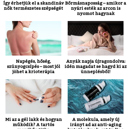
Így érhetjük el a skandináv
Bőrmásnaposság – amikor a
nők természetes szépségét
nyári esték az arcon is
nyomot hagynak
Napégés, hőség,
Anyák napja újragondolva:
szúnyogcsípés – most jól
idén magadat se hagyd ki az
jöhet a krioterápia
ünneplésből!
Mi az a gél lakk és hogyan
A molekula, amely új
működik? A tartós
irányt ad az anti-aging