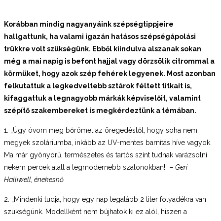
Korábban mindig nagyanyáink szépségtippjeire
hallgattunk, ha valami igazán hatásos szépségápolási
trükkre volt szükségünk. Ebből kiindulva
alszanak sokan
még a mai napig is befont hajjal vagy dörzsölik citrommal a
körmüket, hogy azok szép fehérek legyenek. Most azonban
felkutattuk a legkedveltebb sztárok féltett titkait is,
kifaggattuk a legnagyobb márkák képviselőit, valamint
szépítő szakembereket is megkérdeztünk a témában.
1. „Úgy óvom meg bőrömet az öregedéstől, hogy soha nem
megyek szoláriumba, inkább az UV-mentes barnítás híve vagyok.
Ma már gyönyörű, természetes és tartós színt tudnak varázsolni
nekem percek alatt a legmodernebb szalonokban!”
– Geri
Halliwell, énekesnő
2. „Mindenki tudja, hogy egy nap legalább 2 liter folyadékra van
szükségünk. Modellként nem bújhatok ki ez alól, hiszen a