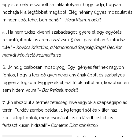
egy személyre szabott sminktanfolyam, hogy tudja, hogyan
hozhatja ki a legtöbbet magából! Elég néhány ügyes mozdulat és
mindenkiből lehet bombanő!”
– Heidi Klum, modell
5. „
Ha nem tudsz kivenni szabadságot, gyere el egy egyórás
relaxáló, illóolajos arcmasszázsra. 5 évet garantáltan fiatalodsz
tőle.”
– Kovács Krisztina, a Marionnaud Szépség Sziget Decléor
márkát képviselő kozmetikusa
6. „Mindig csábosan mosolyogj! Egy igényes férfinek nagyon
fontos, hogy a leendő gyermekei anyjának ápolt és szabályos
legyen a fogsora. Higgyétek el, ezt tőlük hallottam, korábban én
sem hittem volna!”
– Bar Refaeli, modell
7. „Én abszolút a természetesség híve vagyok a szépségápolás
terén. Fürdővizembe például 1 kg tengeri sót és 3 liter házi
kecsketejet öntök, mely csodákat tesz a fáradt testtel, és
fantasztikusan hidratál!”
– Cameron Diaz színésznő