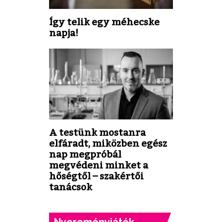
Így telik egy méhecske
napja!
A testünk mostanra
elfáradt, miközben egész
nap megpróbál
megvédeni minket a
hőségtől – szakértői
tanácsok