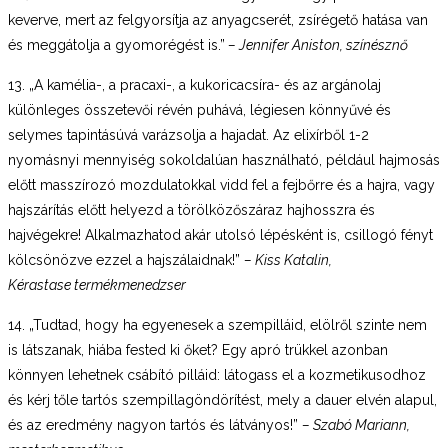
keverve, mert az felgyorsítja az anyagcserét, zsírégető hatása van
és meggátolja a gyomorégést is.”
– Jennifer Aniston, színésznő
13. „A kamélia-, a pracaxi-, a kukoricacsíra- és az argánolaj
különleges összetevői révén puhává, légiesen könnyűvé és
selymes tapintásúvá varázsolja a hajadat. Az elixírből 1-2
nyomásnyi mennyiség sokoldalúan használható, például hajmosás
előtt masszírozó mozdulatokkal vidd fel a fejbőrre és a hajra, vagy
hajszárítás előtt helyezd a törölközőszáraz hajhosszra és
hajvégekre! Alkalmazhatod akár utolsó lépésként is, csillogó fényt
kölcsönözve ezzel a hajszálaidnak!”
– Kiss Katalin,
Kérastase termékmenedzser
14. „Tudtad, hogy ha egyenesek a szempilláid, elölről szinte nem
is látszanak, hiába fested ki őket? Egy apró trükkel azonban
könnyen lehetnek csábító pilláid: látogass el a kozmetikusodhoz
és kérj tőle tartós szempillagöndörítést, mely a dauer elvén alapul,
és az eredmény nagyon tartós és látványos!”
– Szabó Mariann,