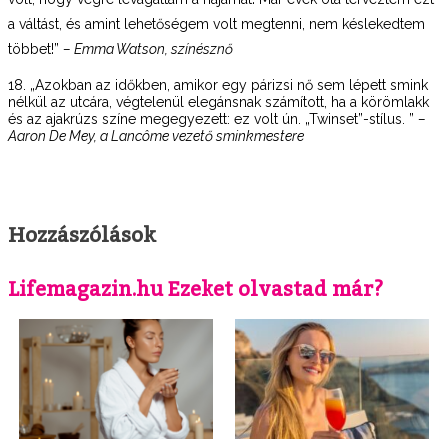
a váltást, és amint lehetőségem volt megtenni, nem késlekedtem
többet!”
– Emma Watson, színésznő
18. „Azokban az időkben, amikor egy párizsi nő sem lépett smink
nélkül az utcára, végtelenül elegánsnak számított, ha a körömlakk
és az ajakrúzs színe megegyezett: ez volt ún. „Twinset”-stílus. ”
–
Aaron De Mey, a Lancôme vezető sminkmestere
Hozzászólások
Lifemagazin.hu Ezeket olvastad már?