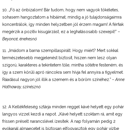
10. „Fő az önbizalom! Bár tudom, hogy nem vagyok tökéletes,
sohasem hangoztatom a hibáimat, mindig a jó tulajdonságaimra
koncentrálok, így minden helyzetben jól érzem magam! A férfiak
megérzik a pozitív kisugárzást, ez a leghatásosabb szexepil!”
–
Beyoncé, énekesnő
11. „Imádom a barna szempillaspirált. Hogy miért? Mert sokkal
természetesebb megjelenést biztosít, hiszen nem lesz olyan
szigorú, karakteres a tekintetem tőle, mintha sötétre festeném, és
így a szem körüli apró ráncokra sem hívja fel annyira a figyelmet.
Ráadásul nagyon jól illik a szemem és a bőröm színéhez.”
– Anne
Hathaway, színésznő
12. A Kellékfeleség sztárja minden reggel kávé helyett egy pohár
langyos vizzel kezdi a napot. „Kávé helyett szoktam rá, amit egy
frissen préselt narancslével ízesítek. A nap folyamán pedig 2
evőkanál almaecetet is biztosan elfogyasztok egy pohár vízbe