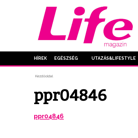
HÍREK
EGÉSZSÉG
UTAZÁS&LIFESTYLE
Kezdőoldal
ppr04846
ppr04846