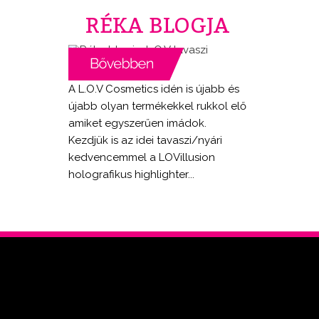
RÉKA BLOGJA
A L.O.V Cosmetics idén is újabb és
újabb olyan termékekkel rukkol elő
amiket egyszerűen imádok.
Kezdjük is az idei tavaszi/nyári
kedvencemmel a LOVillusion
holografikus highlighter...