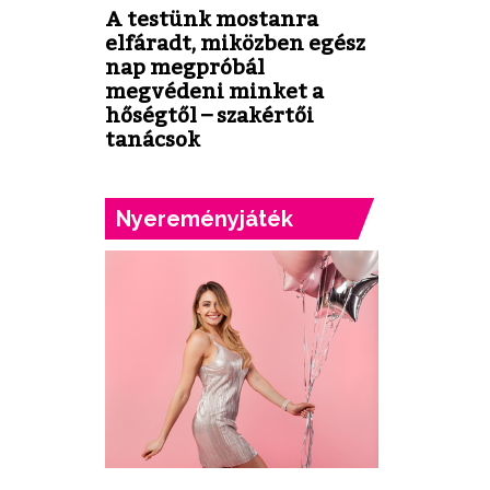
A testünk mostanra
elfáradt, miközben egész
nap megpróbál
megvédeni minket a
hőségtől – szakértői
tanácsok
Nyereményjáték