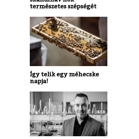
természetes szépségét
Így telik egy méhecske
napja!