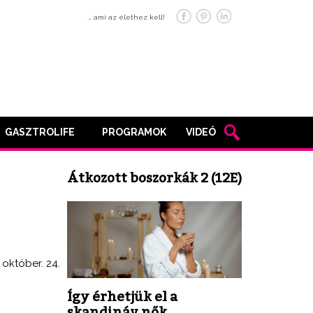
… ami az élethez kell!
GASZTROLIFE
PROGRAMOK
VIDEÓ
Átkozott boszorkák 2 (12E)
. október. 24.
Így érhetjük el a
skandináv nők