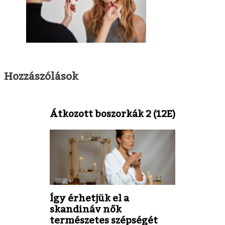
Hozzászólások
Átkozott boszorkák 2 (12E)
Így érhetjük el a
skandináv nők
természetes szépségét