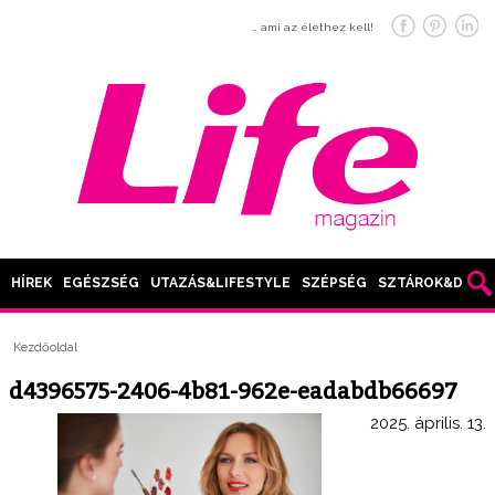
… ami az élethez kell!
HÍREK
EGÉSZSÉG
UTAZÁS&LIFESTYLE
SZÉPSÉG
SZTÁROK&DIVAT
Kezdőoldal
d4396575-2406-4b81-962e-eadabdb66697
2025. április. 13.