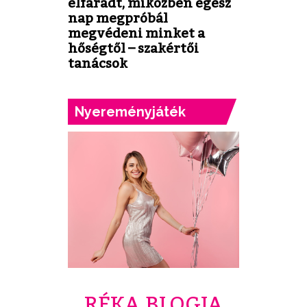
elfáradt, miközben egész
nap megpróbál
megvédeni minket a
hőségtől – szakértői
tanácsok
Nyereményjáték
RÉKA BLOGJA