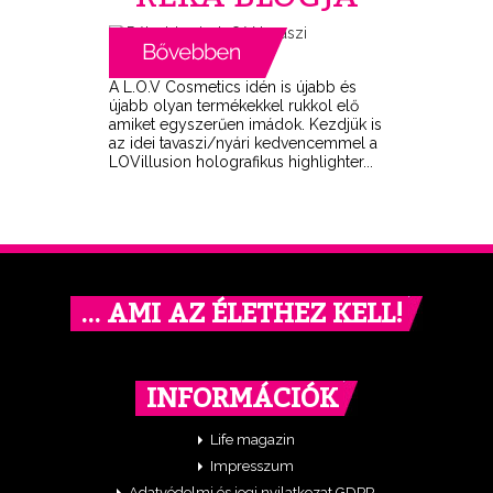
A L.O.V Cosmetics idén is újabb és
újabb olyan termékekkel rukkol elő
amiket egyszerűen imádok. Kezdjük is
az idei tavaszi/nyári kedvencemmel a
LOVillusion holografikus highlighter...
… AMI AZ ÉLETHEZ KELL!
INFORMÁCIÓK
Life magazin
Impresszum
Adatvédelmi és jogi nyilatkozat GDPR