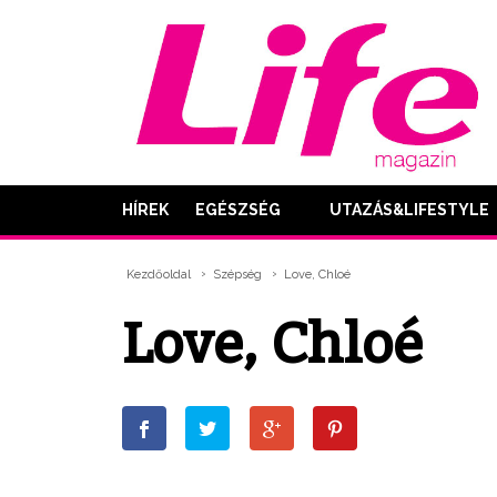
HÍREK
EGÉSZSÉG
UTAZÁS&LIFESTYLE
Kezdőoldal
Szépség
Love, Chloé
Love, Chloé