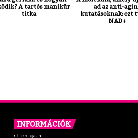
ödik? A tartós manikűr
ad az anti-agi
titka
kutatásoknak: ezt t
NAD+
INFORMÁCIÓK
Life magazin