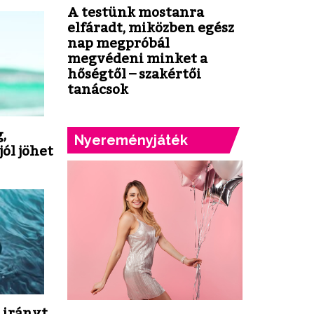
A testünk mostanra
elfáradt, miközben egész
nap megpróbál
megvédeni minket a
hőségtől – szakértői
tanácsok
,
Nyereményjáték
jól jöhet
 irányt