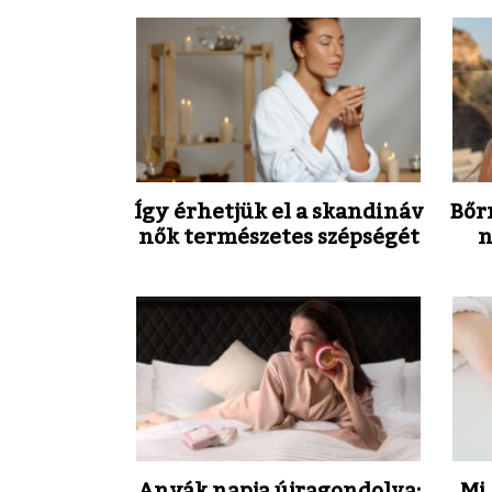
Így érhetjük el a skandináv
Bőr
nők természetes szépségét
n
Anyák napja újragondolva:
Mi 