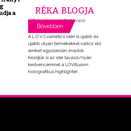
ng
RÉKA BLOGJA
udja a
A L.O.V Cosmetics idén is újabb és
újabb olyan termékekkel rukkol elő
amiket egyszerűen imádok.
Kezdjük is az idei tavaszi/nyári
kedvencemmel a LOVillusion
holografikus highlighter...