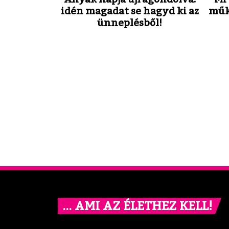
idén magadat se hagyd ki az
műk
ünneplésből!
… AMI AZ ÉLETHEZ KELL!