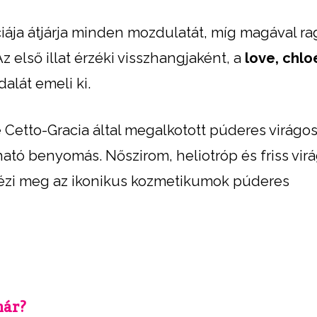
ciája átjárja minden mozdulatát, míg magával r
z első illat érzéki visszhangjaként, a
love, chlo
alát emeli ki.
 Cetto-Gracia által megalkotott púderes virágos
ató benyomás. Nőszirom, heliotróp és friss vir
ézi meg az ikonikus kozmetikumok púderes
már?