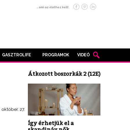
… ami az élethez kell!
GASZTROLIFE
PROGRAMOK
VIDEÓ
Átkozott boszorkák 2 (12E)
. október. 27.
Így érhetjük el a
skandináv nők