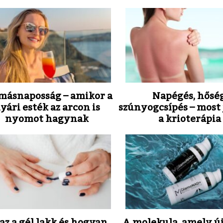
másnaposság – amikor a
Napégés, hőség
yári esték az arcon is
szúnyogcsípés – most 
nyomot hagynak
a krioterápia
az a gél lakk és hogyan
A molekula, amely új