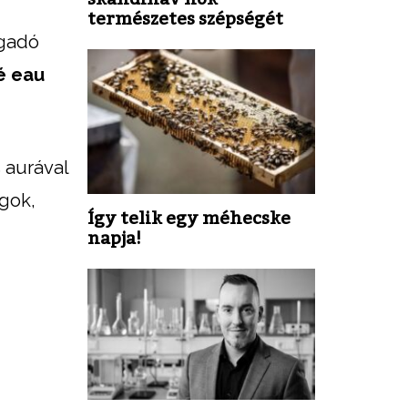
természetes szépségét
agadó
é eau
 aurával
ágok,
Így telik egy méhecske
napja!