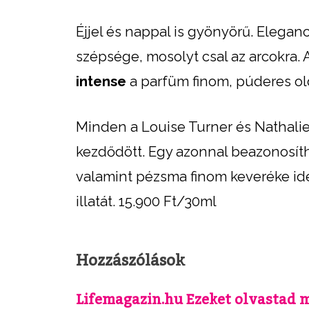
Éjjel és nappal is gyönyörű. Elegan
szépsége, mosolyt csal az arcokra. A
intense
a parfüm
finom, púderes old
Minden a Louise Turner és Nathalie
kezdődött. Egy azonnal beazonosíth
valamint pézsma finom keveréke id
illatát. 15.900 Ft/30ml
Hozzászólások
Lifemagazin.hu Ezeket olvastad 