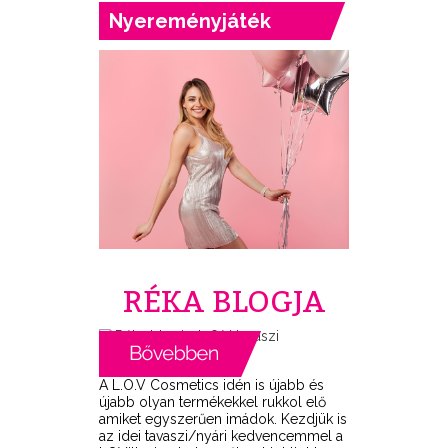
Nyereményjáték
RÉKA BLOGJA
A L.O.V Cosmetics idén is újabb és
újabb olyan termékekkel rukkol elő
amiket egyszerűen imádok. Kezdjük is
az idei tavaszi/nyári kedvencemmel a