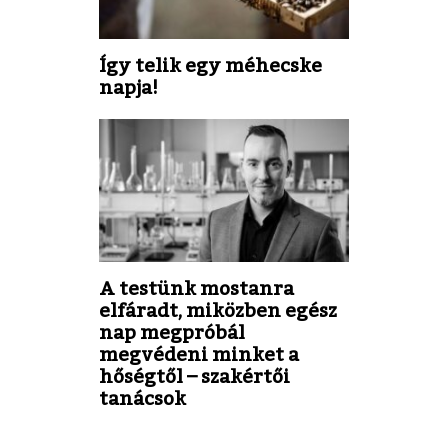
Így telik egy méhecske
napja!
A testünk mostanra
elfáradt, miközben egész
nap megpróbál
megvédeni minket a
hőségtől – szakértői
tanácsok