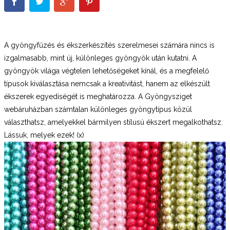
A gyöngyfűzés és ékszerkészítés szerelmesei számára nincs is
izgalmasabb, mint új, különleges gyöngyök után kutatni. A
gyöngyök világa végtelen lehetőségeket kínál, és a megfelelő
típusok kiválasztása nemcsak a kreativitást, hanem az elkészült
ékszerek egyediségét is meghatározza. A Gyöngysziget
webáruházban számtalan különleges gyöngytípus közül
választhatsz, amelyekkel bármilyen stílusú ékszert megalkothatsz.
Lássuk, melyek ezek! (x)