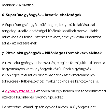
mennek ki a divatból.
6. SuperDuo gyöngyök – kreatív lehetőségek
A SuperDuo gyöngyök különleges, kétlyukú kialakításukkal
rengeteg kreatív lehetőséget kínálnak. Ideálisak bonyolultabb
mintákhoz és térbeli szerkezetekhez, amelyek extra dimenziót
adnak az ékszereknek.
7. Rizs alakú gyöngyök – különleges formák kedvelőinek
A rizs alakú gyöngyök hosszúkás, elegáns formájukkal kitűnnek a
hagyományos kerek gyöngyök közül. Ezek a gyöngyök
különleges textúrát és dinamikát adnak az ékszereknek, így
tökéletesek fülbevalókhoz, nyakláncokhoz és karkötőkhöz is.
A
gyongysziget.hu
weboldalon egy helyen összehasonlíthatod
ezeket a különleges gyöngy típusokat.
Ha szeretnél valami igazán egyedit alkotni, a Gyöngysziget