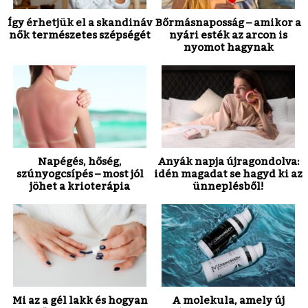
Így érhetjük el a skandináv
Bőrmásnaposság – amikor a
nők természetes szépségét
nyári esték az arcon is
nyomot hagynak
Napégés, hőség,
Anyák napja újragondolva:
szúnyogcsípés – most jól
idén magadat se hagyd ki az
jöhet a krioterápia
ünneplésből!
Mi az a gél lakk és hogyan
A molekula, amely új