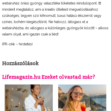
webáruház óriási gyöngy választéka tökéletes kiindulópont. Itt
mindent megtalálsz, ami a kreatív ötleteid megvalósításához
szükséges, legyen szó kifinomult, luxus hatású ékszerről vagy
színes, bohém kiegészítőről. Ne habozz, látogass el a
webáruházba, és válogass a különleges gyöngyök között – alkoss
valami olyat, ami igazán csak a tiéd!
(PR-cikk – hirdetés)
Hozzászólások
Lifemagazin.hu Ezeket olvastad már?