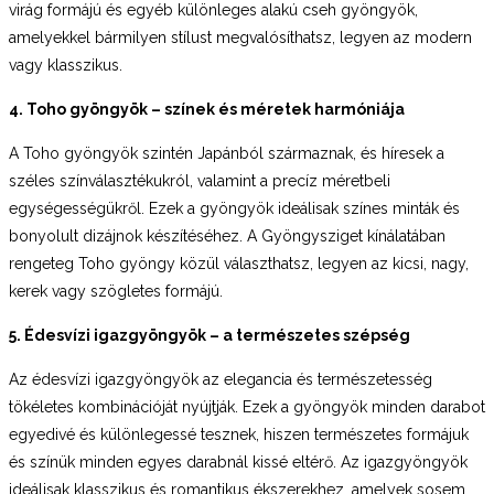
virág formájú és egyéb különleges alakú cseh gyöngyök,
amelyekkel bármilyen stílust megvalósíthatsz, legyen az modern
vagy klasszikus.
4. Toho gyöngyök – színek és méretek harmóniája
A Toho gyöngyök szintén Japánból származnak, és híresek a
széles színválasztékukról, valamint a precíz méretbeli
egységességükről. Ezek a gyöngyök ideálisak színes minták és
bonyolult dizájnok készítéséhez. A Gyöngysziget kínálatában
rengeteg Toho gyöngy közül választhatsz, legyen az kicsi, nagy,
kerek vagy szögletes formájú.
5. Édesvízi igazgyöngyök – a természetes szépség
Az édesvízi igazgyöngyök az elegancia és természetesség
tökéletes kombinációját nyújtják. Ezek a gyöngyök minden darabot
egyedivé és különlegessé tesznek, hiszen természetes formájuk
és színük minden egyes darabnál kissé eltérő. Az igazgyöngyök
ideálisak klasszikus és romantikus ékszerekhez, amelyek sosem