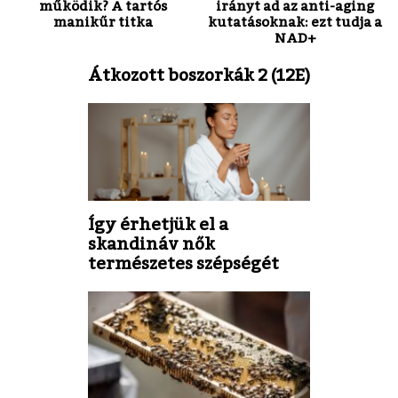
működik? A tartós
irányt ad az anti-aging
manikűr titka
kutatásoknak: ezt tudja a
NAD+
Átkozott boszorkák 2 (12E)
Így érhetjük el a
skandináv nők
természetes szépségét