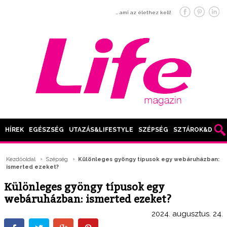
… ami az élethez kell!
HÍREK
EGÉSZSÉG
UTAZÁS&LIFESTYLE
SZÉPSÉG
SZTÁROK&DIVAT
Kezdőoldal
Szépség
Különleges gyöngy típusok egy webáruházban:
ismerted ezeket?
Különleges gyöngy típusok egy
webáruházban: ismerted ezeket?
2024. augusztus. 24.