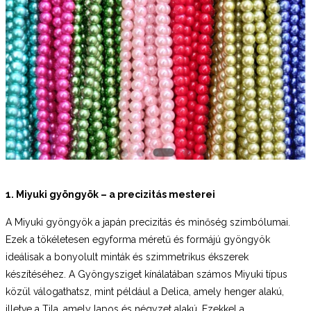
1. Miyuki gyöngyök – a precizitás mesterei
A Miyuki gyöngyök a japán precizitás és minőség szimbólumai.
Ezek a tökéletesen egyforma méretű és formájú gyöngyök
ideálisak a bonyolult minták és szimmetrikus ékszerek
készítéséhez. A Gyöngysziget kínálatában számos Miyuki típus
közül válogathatsz, mint például a Delica, amely henger alakú,
illetve a Tila, amely lapos és négyzet alakú. Ezekkel a