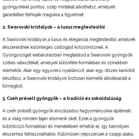
gyöngyökkel pontos, szép mintákat alkothatsz, amelyek
garantáltan felhívják magukra a figyelmet.
2. Swarovski kristályok – a luxus megtestesítői
A Swarovski kristályok a luxus és elegancia megtestesítői, amelyek
ékszereidnek különleges csillogást kölcsönöznek. A
Gyöngysziget webáruházban megtalálod a Swarovski gyöngyök
széles választékát, amelyek különféle formákban és színekben
elérhetők. Akár egy egyszerű nyakláncot, akár egy díszes karkötőt
készítesz, a Swarovski kristályok biztosan kiemelik alkotásaidat a
tömegből.
3. Cseh préselt gyöngyök – a tradíció és sokoldalúság
A cseh préselt gyöngyök évszázados hagyományokra építenek,
és a világ minden táján elismerik őket. Ezek a gyöngyök
különböző formákban és méretekben érhetők el, így bármilyen
ékszerhez felhasználhatók. Különösen népszerűek a csepp alakú,