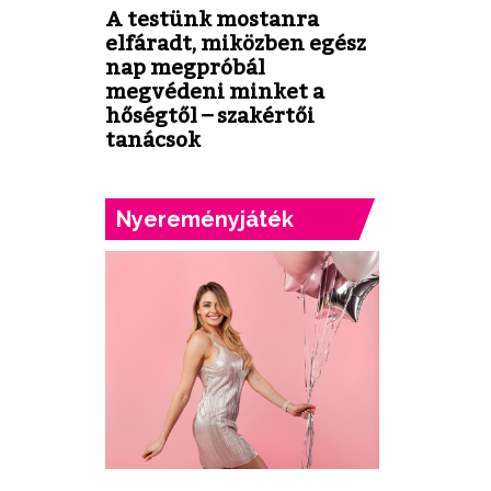
A testünk mostanra
elfáradt, miközben egész
nap megpróbál
megvédeni minket a
hőségtől – szakértői
tanácsok
Nyereményjáték