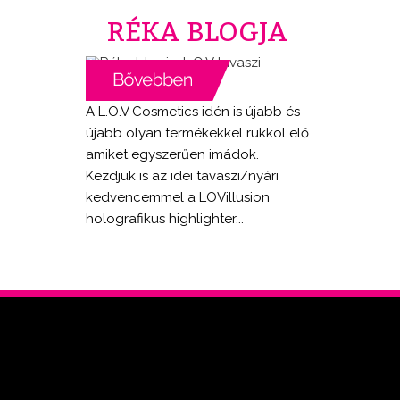
RÉKA BLOGJA
A L.O.V Cosmetics idén is újabb és
újabb olyan termékekkel rukkol elő
amiket egyszerűen imádok.
Kezdjük is az idei tavaszi/nyári
kedvencemmel a LOVillusion
holografikus highlighter...