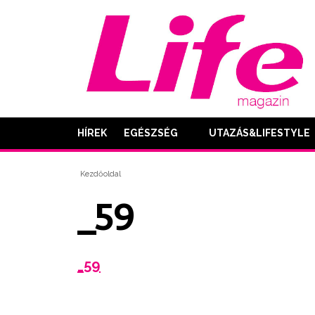
HÍREK
EGÉSZSÉG
UTAZÁS&LIFESTYLE
Kezdőoldal
_59
_59