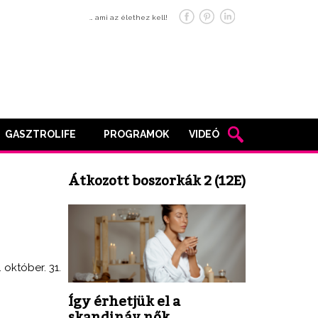
… ami az élethez kell!
GASZTROLIFE
PROGRAMOK
VIDEÓ
Átkozott boszorkák 2 (12E)
. október. 31.
Így érhetjük el a
skandináv nők