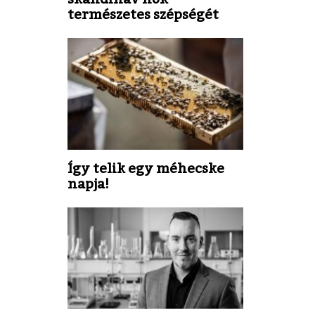
természetes szépségét
Így telik egy méhecske
napja!