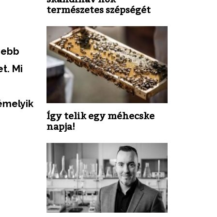
természetes szépségét
ezebb
t. Mi
némelyik
Így telik egy méhecske
napja!