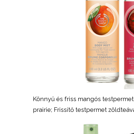
Könnyű és friss mangós testpermet,
prairie; Frissítő testpermet zöldteáv