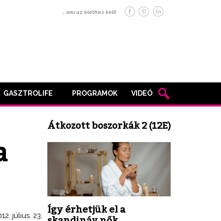
… ami az élethez kell!
GASZTROLIFE
PROGRAMOK
VIDEÓ
Átkozott boszorkák 2 (12E)
a
Így érhetjük el a
12. július. 23.
skandináv nők