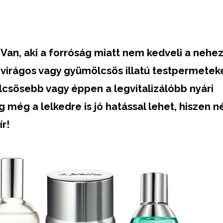
t. Van, aki a forróság miatt nem kedveli a neh
, virágos vagy gyümölcsös illatú testpermeteke
csösebb vagy éppen a legvitalizálóbb nyári
ig még a lelkedre is jó hatással lehet, hiszen 
ír!