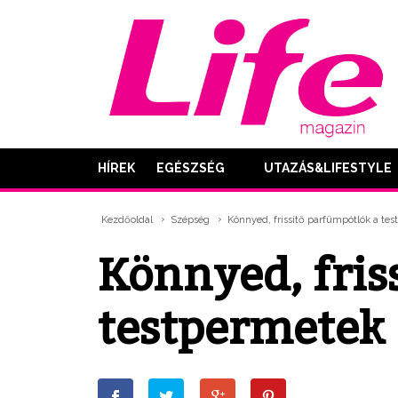
HÍREK
EGÉSZSÉG
UTAZÁS&LIFESTYLE
Kezdőoldal
Szépség
Könnyed, frissítő parfümpótlók a te
Könnyed, fris
testpermetek