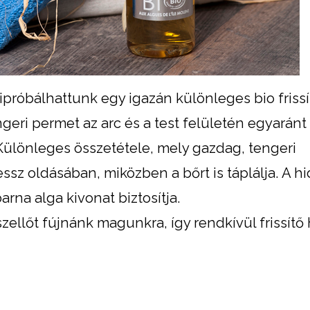
próbálhattunk egy igazán különleges bio frissí
ngeri permet az arc és a test felületén egyaránt
 Különleges összetétele, mely gazdag, tengeri
sz oldásában, miközben a bőrt is táplálja. A hi
arna alga kivonat biztosítja.
 szellőt fújnánk magunkra, így rendkívül frissítő