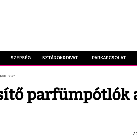
SZÉPSÉG
SZTÁROK&DIVAT
PÁRKAPCSOLAT
stpermetek
sítő parfümpótlók 
20