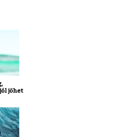
,
jól jöhet