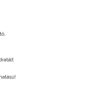
tő,
dratált
 hatású!