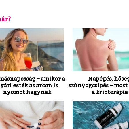
már?
másnaposság – amikor a
Napégés, hőség
yári esték az arcon is
szúnyogcsípés – most 
nyomot hagynak
a krioterápia