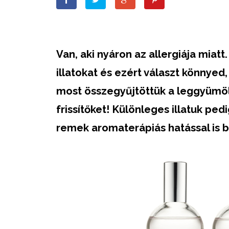
Van, aki nyáron az allergiája miat
illatokat és ezért választ könnyed
most összegyűjtöttük a leggyümöl
frissítőket! Különleges illatuk ped
remek aromaterápiás hatással is b