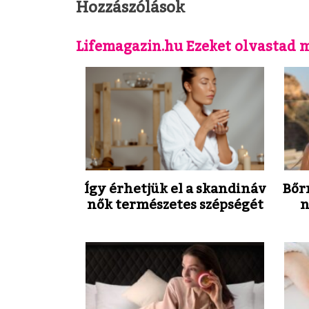
Hozzászólások
Lifemagazin.hu Ezeket olvastad 
Így érhetjük el a skandináv
Bőr
nők természetes szépségét
n