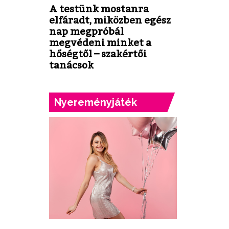
A testünk mostanra
elfáradt, miközben egész
nap megpróbál
megvédeni minket a
hőségtől – szakértői
tanácsok
Nyereményjáték