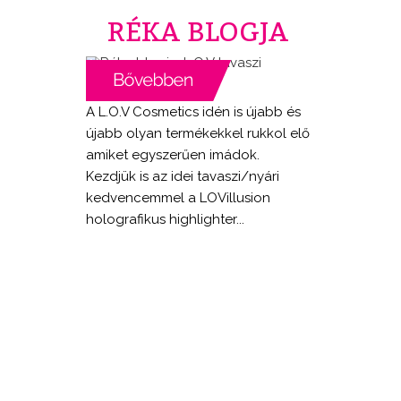
RÉKA BLOGJA
A L.O.V Cosmetics idén is újabb és
újabb olyan termékekkel rukkol elő
amiket egyszerűen imádok.
Kezdjük is az idei tavaszi/nyári
kedvencemmel a LOVillusion
holografikus highlighter...