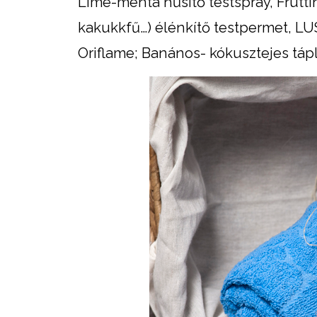
Lime-menta hűsítő testspray, Frutti
kakukkfű…) élénkítő testpermet, LU
Oriflame; Banános- kókusztejes tápl