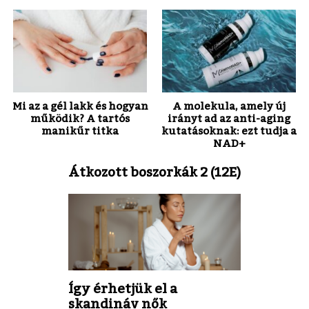
Mi az a gél lakk és hogyan
A molekula, amely új
működik? A tartós
irányt ad az anti-aging
manikűr titka
kutatásoknak: ezt tudja a
NAD+
Átkozott boszorkák 2 (12E)
Így érhetjük el a
skandináv nők