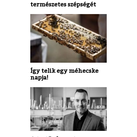
természetes szépségét
Így telik egy méhecske
napja!