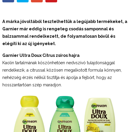
A márka jóvoltából tesztelhettük a legújabb termékeket, a
Garnier már eddig is rengeteg csodás samponnal és
balzsammal rendelkezett, de folyamatosan bővül és
elégíti ki az új igényeket.
Garnier Ultra Doux Citrus zsíros hajra
Kaolin tartalmának köszönhetően nedvszívó tulajdonsággal
rendelkezik, a citrussal közösen megalkotott formula könnyen,
nehézség érzés nélkül tisztítja és ápolja a fejbőrt, hogy az
hosszantartóan szép maradjon.