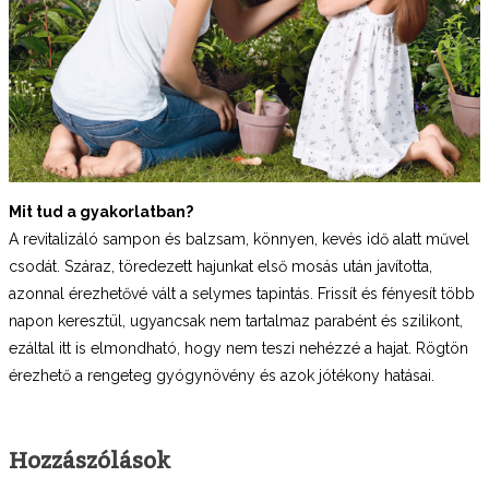
Mit tud a gyakorlatban?
A revitalizáló sampon és balzsam, könnyen, kevés idő alatt művel
csodát. Száraz, töredezett hajunkat első mosás után javította,
azonnal érezhetővé vált a selymes tapintás. Frissít és fényesít több
napon keresztül, ugyancsak nem tartalmaz parabént és szilikont,
ezáltal itt is elmondható, hogy nem teszi nehézzé a hajat. Rögtön
érezhető a rengeteg gyógynövény és azok jótékony hatásai.
Hozzászólások