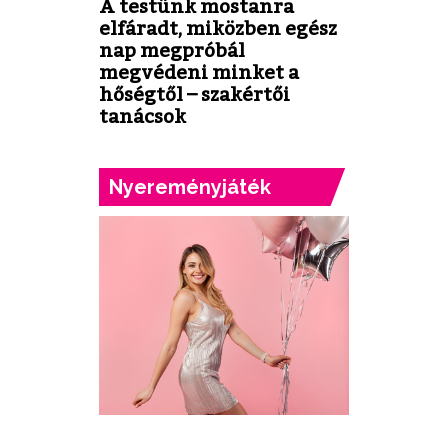
A testünk mostanra
elfáradt, miközben egész
nap megpróbál
megvédeni minket a
hőségtől – szakértői
tanácsok
Nyereményjáték