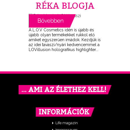
RÉKA BLOGJA
A L.O.V Cosmetics idén is újabb és
újabb olyan termékekkel rukkol elő
amiket egyszerűen imádok. Kezdjük is
az idei tavaszi/nyári kedvencemmel a
LOVillusion holografikus highlighter...
… AMI AZ ÉLETHEZ KELL!
INFORMÁCIÓK
Life magazin
Impresszum