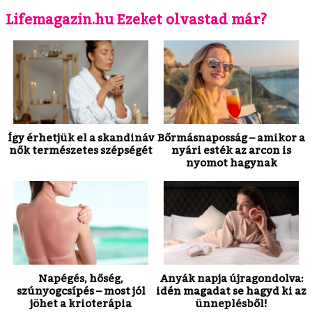
Lifemagazin.hu Ezeket olvastad már?
Így érhetjük el a skandináv
Bőrmásnaposság – amikor a
nők természetes szépségét
nyári esték az arcon is
nyomot hagynak
Napégés, hőség,
Anyák napja újragondolva:
szúnyogcsípés – most jól
idén magadat se hagyd ki az
jöhet a krioterápia
ünneplésből!