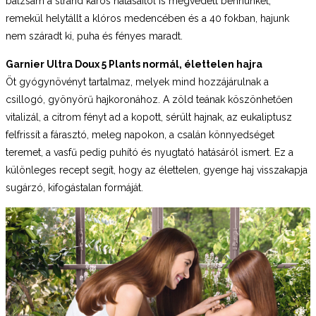
balzsam a strand káros hatásaitól is megvédett bennünket,
remekül helytállt a klóros medencében és a 40 fokban, hajunk
nem száradt ki, puha és fényes maradt.
Garnier Ultra Doux 5 Plants normál, élettelen hajra
Öt gyógynövényt tartalmaz, melyek mind hozzájárulnak a
csillogó, gyönyörű hajkoronához. A zöld teának köszönhetően
vitalizál, a citrom fényt ad a kopott, sérült hajnak, az eukaliptusz
felfrissít a fárasztó, meleg napokon, a csalán könnyedséget
teremet, a vasfű pedig puhító és nyugtató hatásáról ismert. Ez a
különleges recept segít, hogy az élettelen, gyenge haj visszakapja
sugárzó, kifogástalan formáját.