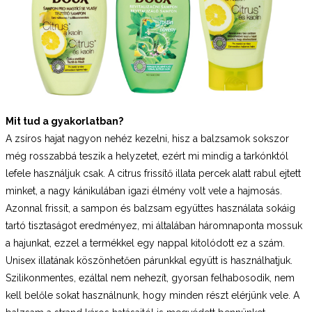
Mit tud a gyakorlatban?
A zsíros hajat nagyon nehéz kezelni, hisz a balzsamok sokszor
még rosszabbá teszik a helyzetet, ezért mi mindig a tarkónktól
lefele használjuk csak. A citrus frissítő illata percek alatt rabul ejtett
minket, a nagy kánikulában igazi élmény volt vele a hajmosás.
Azonnal frissít, a sampon és balzsam együttes használata sokáig
tartó tisztaságot eredményez, mi általában háromnaponta mossuk
a hajunkat, ezzel a termékkel egy nappal kitolódott ez a szám.
Unisex illatának köszönhetően párunkkal együtt is használhatjuk.
Szilikonmentes, ezáltal nem nehezít, gyorsan felhabosodik, nem
kell belőle sokat használnunk, hogy minden részt elérjünk vele. A