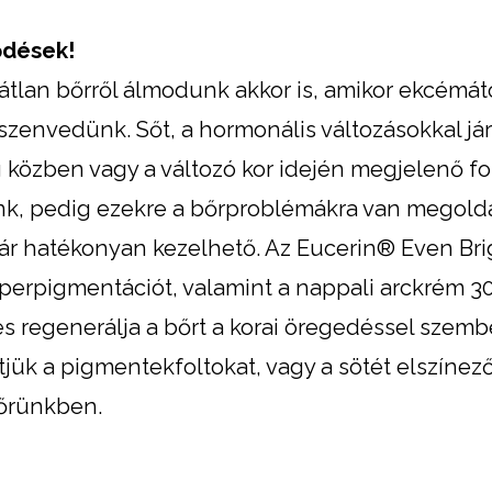
ődések!
átlan bőrről álmodunk akkor is, amikor ekcémátó
szenvedünk. Sőt, a hormonális változásokkal já
közben vagy a változó kor idején megjelenő fol
ünk, pedig ezekre a bőrproblémákra van megold
r hatékonyan kezelhető. Az Eucerin® Even Bri
iperpigmentációt, valamint a nappali arckrém 3
és regenerálja a bőrt a korai öregedéssel szemb
jük a pigmentekfoltokat, vagy a sötét elszíne
bőrünkben.