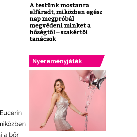
A testünk mostanra
elfáradt, miközben egész
nap megpróbál
megvédeni minket a
hőségtől – szakértői
tanácsok
Nyereményjáték
 Eucerin
 miközben
i a bőr