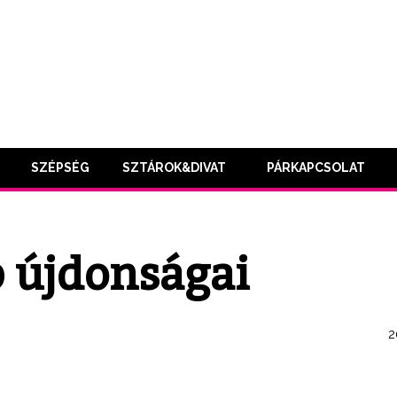
SZÉPSÉG
SZTÁROK&DIVAT
PÁRKAPCSOLAT
b újdonságai
2