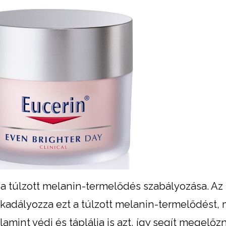
túlzott melanin-termelődés szabályozása. Az
kadályozza ezt a túlzott melanin-termelődést,
amint védi és táplálja is azt, így segít megelőzn