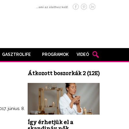
… ami az élethez kell!
GASZTROLIFE
PROGRAMOK
VIDEÓ
Átkozott boszorkák 2 (12E)
017. június. 8.
Így érhetjük el a
skandináv nők