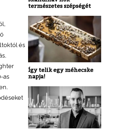
természetes szépségét
l,
ró
toktól és
ás.
ghter
Így telik egy méhecske
0-as
napja!
en.
ződéseket