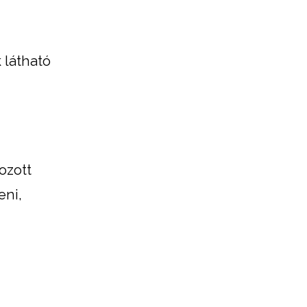
 látható
ozott
eni,