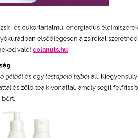
zsír- és cukortartalmú, energiadús élelmiszerek
yókúrádban elsődlegesen a zsírokat szeretnéd
neked való!
colanuts.hu
sség
dő gélből
és egy
testápoló tejből
áll. Kiegyensúly
al és zöld tea kivonattal, amely segít felfrissít
 bőrt.