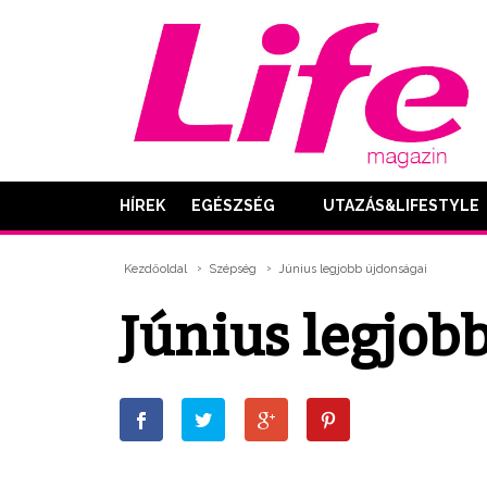
HÍREK
EGÉSZSÉG
UTAZÁS&LIFESTYLE
Kezdőoldal
Szépség
Június legjobb újdonságai
Június legjob