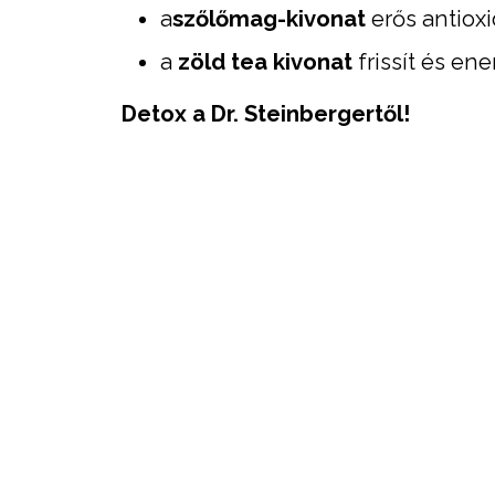
a
szőlőmag-kivonat
erős antioxi
a
zöld tea kivonat
frissít és ene
Detox a Dr. Steinbergertől!