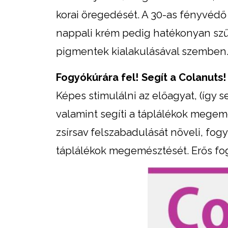
korai öregedését. A 30-as fényvéd
nappali krém pedig hatékonyan szűri
pigmentek kialakulásával szemben
Fogyókúrára fel! Segít a Colanuts!
Képes stimulálni az előagyat, (így s
valamint segíti a táplálékok megemé
zsírsav felszabadulását növeli, fogy
táplálékok megemésztését. Erős fog