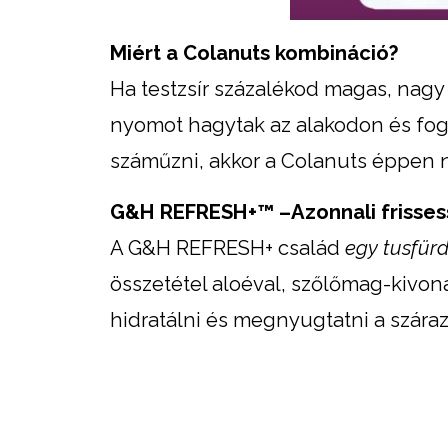
Miért a Colanuts kombináció?
Ha testzsír százalékod magas, nagy 
nyomot hagytak az alakodon és fog
száműzni, akkor a Colanuts éppen 
G&H REFRESH+™
–Azonnali frisse
A G&H REFRESH+ család
egy tusfür
összetétel aloéval, szőlőmag-kivonatt
hidratálni és megnyugtatni a száraz