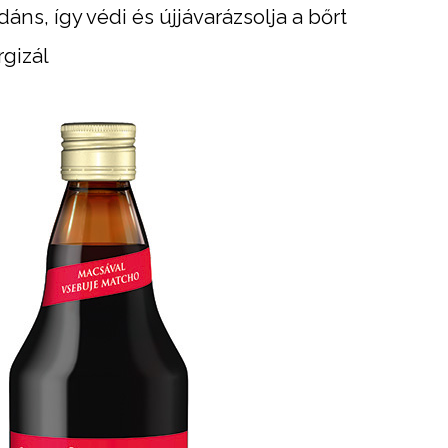
dáns, így védi és újjávarázsolja a bőrt
rgizál