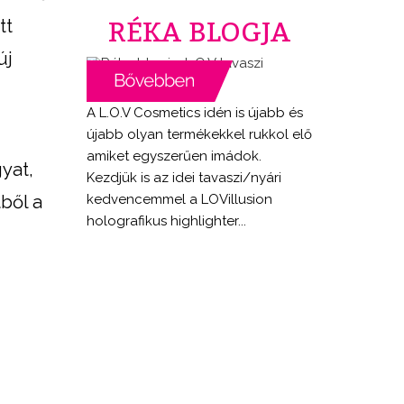
RÉKA BLOGJA
tt
új
A L.O.V Cosmetics idén is újabb és
újabb olyan termékekkel rukkol elő
amiket egyszerűen imádok.
gyat,
Kezdjük is az idei tavaszi/nyári
kedvencemmel a LOVillusion
ből a
holografikus highlighter...