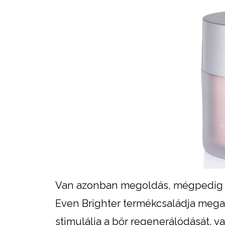
Van azonban megoldás, mégpedig a 
Even Brighter termékcsaládja mega
stimulálja a bőr regenerálódását, val