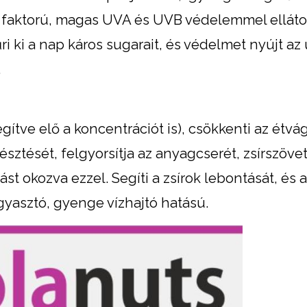
ő faktorú, magas UVA és UVB védelemmel elláto
 ki a nap káros sugarait, és védelmet nyújt az 
.
egítve elő a koncentrációt is), csökkenti az étvá
sztését, felgyorsítja az anyagcserét, zsírszövet
ást okozva ezzel. Segíti a zsírok lebontását, és a
yasztó, gyenge vízhajtó hatású.