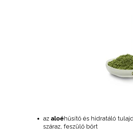
az
aloé
hűsítő és hidratáló tul
száraz, feszülő bőrt