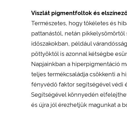
Viszlát pigmentfoltok és elszínez
Természetes, hogy tökéletes és hib
pattanástól, netán pikkelysömörtől 
időszakokban, például várandósság 
pöttyöktől is azonnal kétségbe es
Napjainkban a hiperpigmentáció má
teljes termékcsaládja csökkenti a h
fényvédő faktor segítségével védi 
Segítségével könnyedén elfelejthet
és újra jól érezhetjük magunkat a 