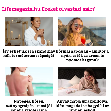
Lifemagazin.hu Ezeket olvastad már?
Így érhetjük el a skandináv
Bőrmásnaposság – amikor a
nők természetes szépségét
nyári esték az arcon is
nyomot hagynak
Napégés, hőség,
Anyák napja újragondolva:
szúnyogcsípés – most jól
idén magadat se hagyd ki az
jöhet a krioterápia
ünneplésből!