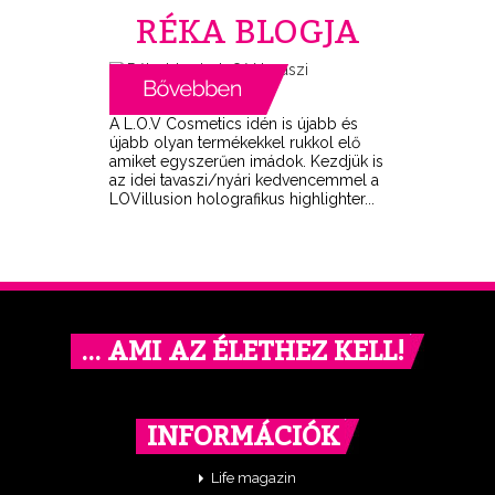
RÉKA BLOGJA
A L.O.V Cosmetics idén is újabb és
újabb olyan termékekkel rukkol elő
amiket egyszerűen imádok. Kezdjük is
az idei tavaszi/nyári kedvencemmel a
LOVillusion holografikus highlighter...
… AMI AZ ÉLETHEZ KELL!
INFORMÁCIÓK
Life magazin