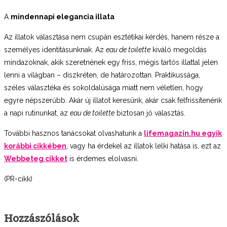
A
mindennapi elegancia illata
Az illatok választása nem csupán esztétikai kérdés, hanem része a
személyes identitásunknak. Az
eau de toilette
kiváló megoldás
mindazoknak, akik szeretnének egy friss, mégis tartós illattal jelen
lenni a világban – diszkréten, de határozottan. Praktikussága,
széles választéka és sokoldalúsága miatt nem véletlen, hogy
egyre népszerűbb. Akár új illatot keresünk, akár csak felfrissítenénk
a napi rutinunkat, az
eau de toilette
biztosan jó választás.
További hasznos tanácsokat olvashatunk a
lifemagazin.hu egyik
korábbi cikkében
, vagy ha érdekel az illatok lelki hatása is, ezt az
Webbeteg cikket
is érdemes elolvasni.
(PR-cikk)
Hozzászólások