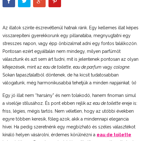
Az illatok szinte észrevétlenül hatnak ránk. Egy kellemes illat képes
visszarepíteni gyerekkorunk egy pillanatába, megnyugtatni egy
stresszes napon, vagy épp önbizalmat adni egy fontos találkozón.
Pontosan ezért egyáltalán nem mindegy, milyen parfümöt
választunk és azt sem árt tudni, mit is jelentenek pontosan az olyan
kifejezések, mint az
eau de toilette
,
eau de parfum
vagy
cologne
.
Sokan tapasztalatból döntenek, de ha kicsit tudatosabban
válogatunk, még harmonikusabbá tehetjük a minden napjainkat. (x)
Egy jó illat nem “harsány” és nem tolakodó, hanem finoman simul
a viselője stílusához. És pont ebben rejlik az
eau de toilette
ereje is:
friss, légies, mégis tartós. Nem véletlen, hogy az utóbbi években
egyre többen keresik, főleg azok, akik a mindennapi elegancia
hívei. Ha pedig szeretnénk egy megbízható és széles választékot
kínáló helyen vásárolni, érdemes körülnézni a
eau de toilette