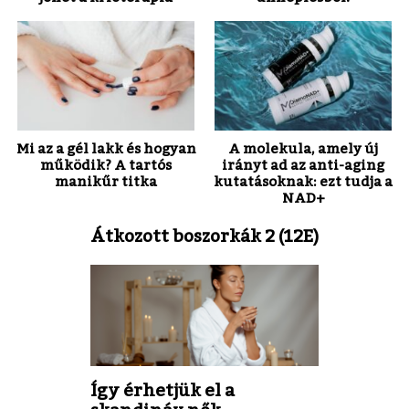
Mi az a gél lakk és hogyan
A molekula, amely új
működik? A tartós
irányt ad az anti-aging
manikűr titka
kutatásoknak: ezt tudja a
NAD+
Átkozott boszorkák 2 (12E)
Így érhetjük el a