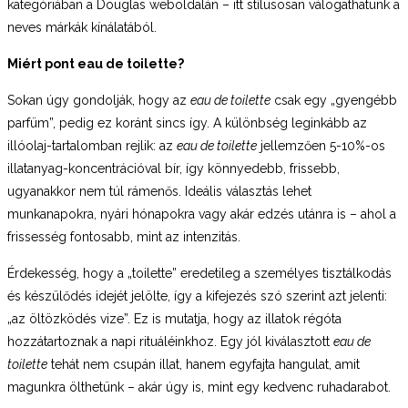
kategóriában a Douglas weboldalán – itt stílusosan válogathatunk a
neves márkák kínálatából.
Miért pont eau de toilette?
Sokan úgy gondolják, hogy az
eau de toilette
csak egy „gyengébb
parfüm”, pedig ez koránt sincs így. A különbség leginkább az
illóolaj-tartalomban rejlik: az
eau de toilette
jellemzően 5-10%-os
illatanyag-koncentrációval bír, így könnyedebb, frissebb,
ugyanakkor nem túl rámenős. Ideális választás lehet
munkanapokra, nyári hónapokra vagy akár edzés utánra is – ahol a
frissesség fontosabb, mint az intenzitás.
Érdekesség, hogy a „toilette” eredetileg a személyes tisztálkodás
és készülődés idejét jelölte, így a kifejezés szó szerint azt jelenti:
„az öltözködés vize”. Ez is mutatja, hogy az illatok régóta
hozzátartoznak a napi rituáléinkhoz. Egy jól kiválasztott
eau de
toilette
tehát nem csupán illat, hanem egyfajta hangulat, amit
magunkra ölthetünk – akár úgy is, mint egy kedvenc ruhadarabot.