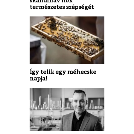
skandináv nők
természetes szépségét
Így telik egy méhecske
napja!