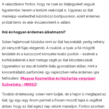
A választáskor fontos, hogy ne csak az illatjegyeket vegyük
figyelembe, hanem a testünk reakcióját is. Ugyanaz az illat
másképp viselkedhet különböző bőrtípusokon, ezért érdemes
próbát tenni, és akár évszakonként is váltani.
Hol és hogyan érdemes alkalmazni?
Sokan hajlamosak túlzásba vinni az illat használatát, pedig néhány
jól irányzott fújás elegendő. A csuklók, a nyak, a fül mögötti
területek és a kulcscsont környéke kiváló pontok – ezeknél a
bőrfelületeknél a test melege segíti az illat kibontakozását.
Ugyanakkor az
eau de toilette
illata gyorsabban elillan, mint a
koncentráltabb parfümöké, így napközben néha érdemes újra
felfrissíteni. (
Magyar Kozmetikai és Háztartás-vegyipari
Szövetség – MKKSZ
)
További érdekesség: sokan nem tudják, de a hajon is megtapad az
illat, így egy-egy finom permet a frissen mosott hajra is segíthet
abban, hogy az illat egész nap velünk maradjon. Fontos azonban