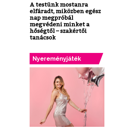
A testünk mostanra
elfáradt, miközben egész
nap megpróbál
megvédeni minket a
hőségtől – szakértői
tanácsok
Nyereményjáték