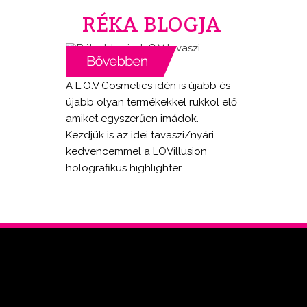
RÉKA BLOGJA
A L.O.V Cosmetics idén is újabb és
újabb olyan termékekkel rukkol elő
amiket egyszerűen imádok.
Kezdjük is az idei tavaszi/nyári
kedvencemmel a LOVillusion
holografikus highlighter...