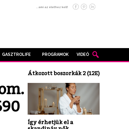
… ami az élethez kell!
GASZTROLIFE
PROGRAMOK
VIDEÓ
Átkozott boszorkák 2 (12E)
om.
690
Így érhetjük el a
skandináv nők