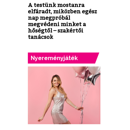
A testünk mostanra
elfáradt, miközben egész
nap megpróbál
megvédeni minket a
hőségtől – szakértői
tanácsok
Nyereményjáték