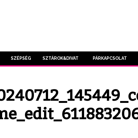
SZÉPSÉG
SZTÁROK&DIVAT
PÁRKAPCSOLAT
0240712_145449_c
me_edit_61188320