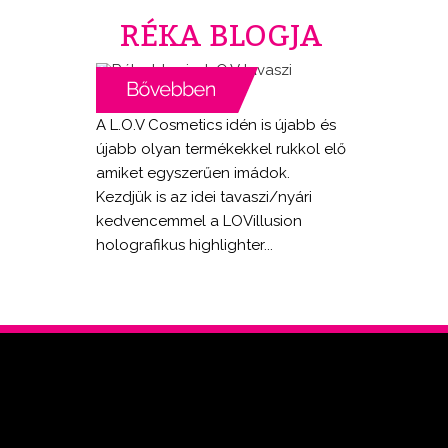
RÉKA BLOGJA
A L.O.V Cosmetics idén is újabb és
újabb olyan termékekkel rukkol elő
amiket egyszerűen imádok.
Kezdjük is az idei tavaszi/nyári
kedvencemmel a LOVillusion
holografikus highlighter...