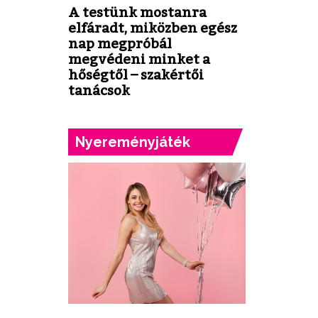
A testünk mostanra
elfáradt, miközben egész
nap megpróbál
megvédeni minket a
hőségtől – szakértői
tanácsok
Nyereményjáték