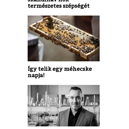
természetes szépségét
Így telik egy méhecske
napja!