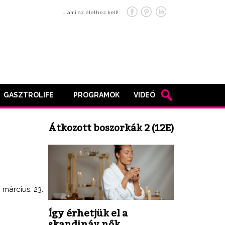
… ami az élethez kell!
GASZTROLIFE
PROGRAMOK
VIDEÓ
Átkozott boszorkák 2 (12E)
. március. 23.
Így érhetjük el a
skandináv nők