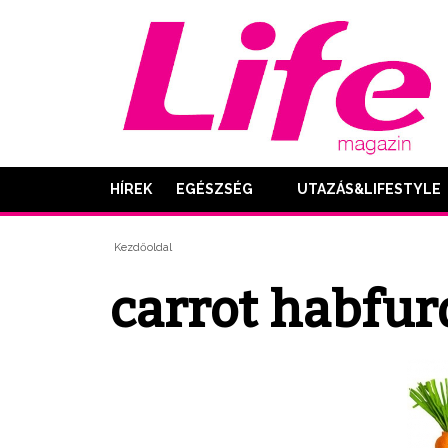
HÍREK
EGÉSZSÉG
UTAZÁS&LIFESTYLE
Kezdőoldal
carrot habfur