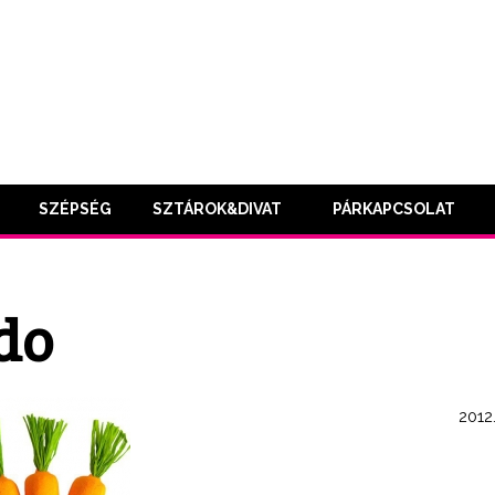
SZÉPSÉG
SZTÁROK&DIVAT
PÁRKAPCSOLAT
do
2012