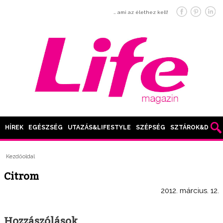
… ami az élethez kell!
HÍREK
EGÉSZSÉG
UTAZÁS&LIFESTYLE
SZÉPSÉG
SZTÁROK&DIVAT
Kezdőoldal
Citrom
2012. március. 12.
Hozzászólások