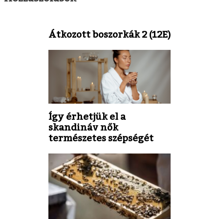
Átkozott boszorkák 2 (12E)
Így érhetjük el a
skandináv nők
természetes szépségét