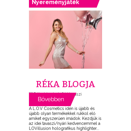
Nyereményjáték
RÉKA BLOGJA
A L.O.V Cosmetics idén is újabb és
újabb olyan termékekkel rukkol elő
amiket egyszerűen imádok. Kezdjük is
az idei tavaszi/nyári kedvencemmel a
LOVillusion holografikus highlighter...