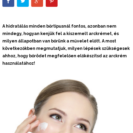
A hidratálás minden bőrtípusnál fontos, azonban nem
mindegy, hogyan kenjük fel a kiszemelt arckrémet, és
milyen állapotban van bőrünk a művelet előtt. A most
következőkben megmutatjuk, milyen lépések szükségesek
ahhoz, hogy bőrödet megfelelően előkészítsd az arckrém
használatához!