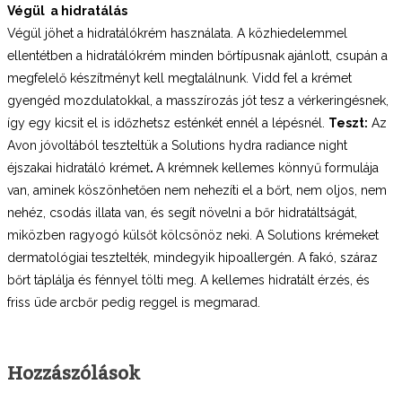
Végül a hidratálás
Végül jöhet a hidratálókrém használata. A közhiedelemmel
ellentétben a hidratálókrém minden bőrtípusnak ajánlott, csupán a
megfelelő készítményt kell megtalálnunk. Vidd fel a krémet
gyengéd mozdulatokkal, a masszírozás jót tesz a vérkeringésnek,
így egy kicsit el is időzhetsz esténkét ennél a lépésnél.
Teszt:
Az
Avon jóvoltából teszteltük a Solutions hydra radiance night
éjszakai hidratáló krémet
.
A krémnek kellemes könnyű formulája
van, aminek köszönhetően nem nehezíti el a bőrt, nem oljos, nem
nehéz, csodás illata van, és segít növelni a bőr hidratáltságát,
miközben ragyogó külsőt kölcsönöz neki. A Solutions krémeket
dermatológiai tesztelték, mindegyik hipoallergén. A fakó, száraz
bőrt táplálja és fénnyel tölti meg. A kellemes hidratált érzés, és
friss üde arcbőr pedig reggel is megmarad.
Hozzászólások