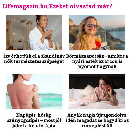
Lifemagazin.hu Ezeket olvastad már?
Így érhetjük el a skandináv
Bőrmásnaposság – amikor a
nők természetes szépségét
nyári esték az arcon is
nyomot hagynak
Napégés, hőség,
Anyák napja újragondolva:
szúnyogcsípés – most jól
idén magadat se hagyd ki az
jöhet a krioterápia
ünneplésből!