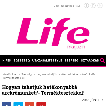
… ami az élethez kell!
HÍREK
EGÉSZSÉG
UTAZÁS&LIFESTYLE
SZÉPSÉG
SZTÁROK&DIVAT
Kezdőoldal
Szépség
Hogyan tehetjük hatékonyabbá arckrémünket?-
Terméktesztekkel!
Hogyan tehetjük hatékonyabbá
arckrémünket?- Terméktesztekkel!
2012. június. 1.