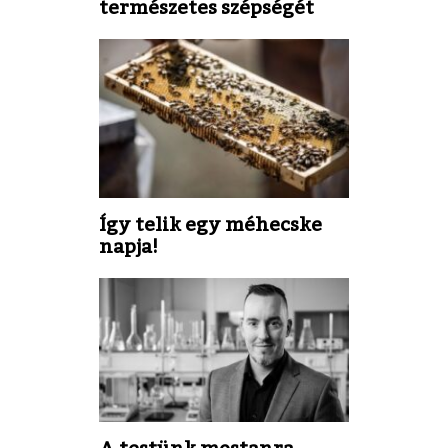
természetes szépségét
Így telik egy méhecske
napja!
A testünk mostanra