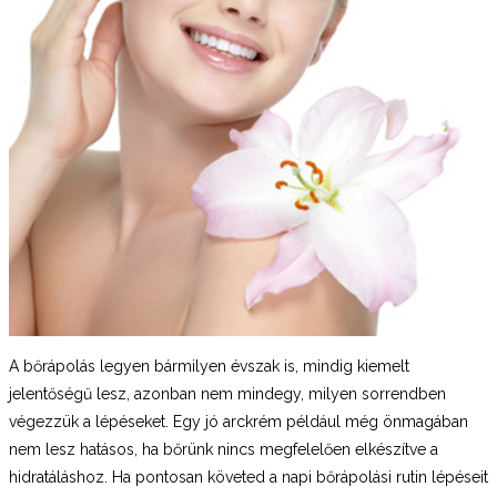
A bőrápolás legyen bármilyen évszak is, mindig kiemelt
jelentőségű lesz, azonban nem mindegy, milyen sorrendben
végezzük a lépéseket. Egy jó arckrém például még önmagában
nem lesz hatásos, ha bőrünk nincs megfelelően elkészítve a
hidratáláshoz. Ha pontosan követed a napi bőrápolási rutin lépéseit