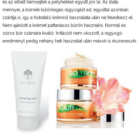
és az elhalt hámsejtek a pelyhekkel együtt jön le. Az illata
mennyei, a bőrnek különleges ragyogást ad, egyúttal azonban
szárítja is, így a hidratáló krémről használata után ne feledkezz el.
Nem ajánlott a krémet pattanásos bőrön használni. Normál és
zsíros bőr számára kiváló. Irritációt nem okozott, a ragyogó
eredményt pedig néhány heti használat után mások is észreveszik.