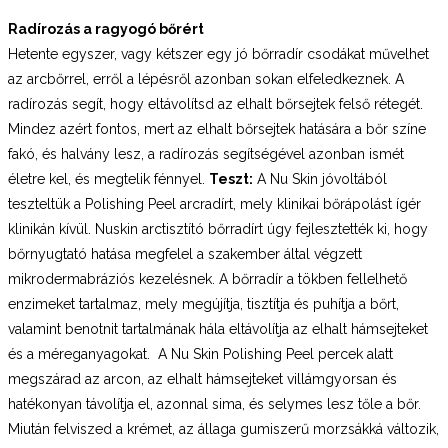
Radírozás a ragyogó bőrért
Hetente egyszer, vagy kétszer egy jó bőrradír csodákat művelhet
az arcbőrrel, erről a lépésről azonban sokan elfeledkeznek. A
radírozás segít, hogy eltávolítsd az elhalt bőrsejtek felső rétegét.
Mindez azért fontos, mert az elhalt bőrsejtek hatására a bőr színe
fakó, és halvány lesz, a radírozás segítségével azonban ismét
életre kel, és megtelik fénnyel.
Teszt:
A Nu Skin jóvoltából
teszteltük a Polishing Peel arcradírt, mely klinikai bőrápolást ígér
klinikán kívül. Nuskin arctisztító bőrradírt úgy fejlesztették ki, hogy
bőrnyugtató hatása megfelel a szakember által végzett
mikrodermabráziós kezelésnek. A bőrradír a tökben fellelhető
enzimeket tartalmaz, mely megújítja, tisztítja és puhítja a bőrt,
valamint benotnit tartalmának hála eltávolítja az elhalt hámsejteket
és a méreganyagokat. A Nu Skin Polishing Peel percek alatt
megszárad az arcon, az elhalt hámsejteket villámgyorsan és
hatékonyan távolítja el, azonnal sima, és selymes lesz tőle a bőr.
Miután felviszed a krémet, az állaga gumiszerű morzsákká változik,