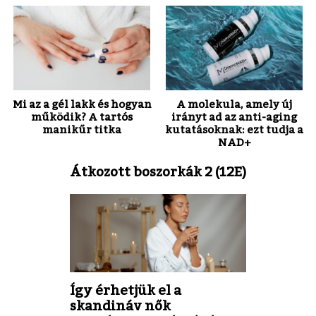
Mi az a gél lakk és hogyan
A molekula, amely új
működik? A tartós
irányt ad az anti-aging
manikűr titka
kutatásoknak: ezt tudja a
NAD+
Átkozott boszorkák 2 (12E)
Így érhetjük el a
skandináv nők