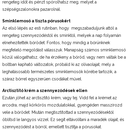
rengeteg időt és pénzt spórolhatsz meg, melyet a
szépségszalonokra pazarolnál.
Sminklemosó a tiszta pórusokért
Az első lépés az esti rutinban, hogy megszabaduljunk attól a
rengeteg szennyeződéstől és sminktől, melyek a nap folyamán
elnehezítették bőrödet. Fontos, hogy mindig a bőrünknek
megfelelő megoldást válasszuk. Manapság számos sminklemosó
közül válogathatsz, de ha érzékeny a bőröd, vagy nem váltak be a
boltban kapható változatok, próbáld ki az olívaolajat, mely a
leghatásosabb természetes sminklemosók körébe tartozik, a
száraz bőrrel egyszerűen csodákat művel.
Arctisztító krém a szennyeződések ellen
Ezután jöhet az arctisztító krém, vagy tej. Vidd fel a krémet az
arcodra, majd körkörös mozdulatokkal, gyengéden masszírozd
vele a bőrödet. Miután megtisztítottad a szennyeződésektől
öblítsd le langyos vízzel. Ez segít eltávolítani a maradék olajat, és
szennyeződést a bőrről, emellett tisztítja a pórusokat.