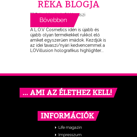
RÉKA BLOGJA
A L.O.V Cosmetics idén is újabb és
újabb olyan termékekkel rukkol elő
amiket egyszerűen imádok. Kezdjük is
az idei tavaszi/nyári kedvencemmel a
LOVillusion holografikus highlighter...
… AMI AZ ÉLETHEZ KELL!
INFORMÁCIÓK
Life magazin
Impresszum