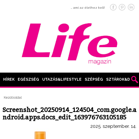
… ami az élethez kell!
HÍREK
EGÉSZSÉG
UTAZÁS&LIFESTYLE
SZÉPSÉG
SZTÁROK&DIVAT
Kezdőoldal
Screenshot_20250914_124504_com.google.a
ndroid.apps.docs_edit_163976763105185
2025. szeptember. 14.