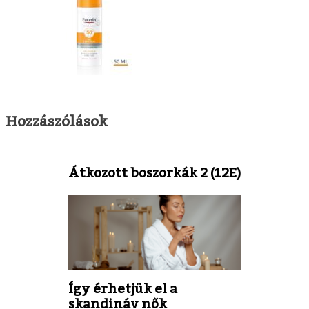
Hozzászólások
Átkozott boszorkák 2 (12E)
Így érhetjük el a
skandináv nők