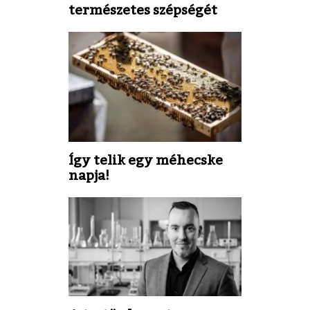
természetes szépségét
Így telik egy méhecske
napja!