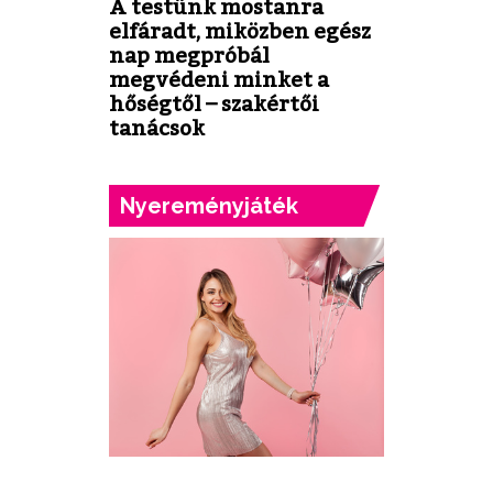
A testünk mostanra
elfáradt, miközben egész
nap megpróbál
megvédeni minket a
hőségtől – szakértői
tanácsok
Nyereményjáték