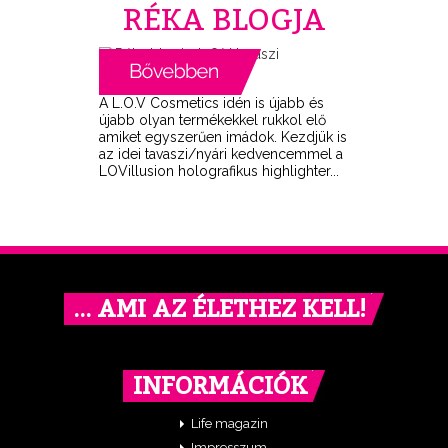
RÉKA BLOGJA
A L.O.V Cosmetics idén is újabb és
újabb olyan termékekkel rukkol elő
amiket egyszerűen imádok. Kezdjük is
az idei tavaszi/nyári kedvencemmel a
LOVillusion holografikus highlighter...
… AMI AZ ÉLETHEZ KELL!
INFORMÁCIÓK
Life magazin
Impresszum