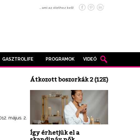
… ami az élethez kell!
GASZTROLIFE
PROGRAMOK
VIDEÓ
Átkozott boszorkák 2 (12E)
012. május. 2.
Így érhetjük el a
skandináv nők