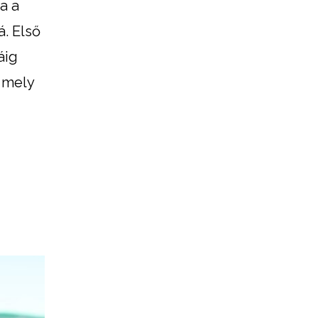
ja a
á. Első
áig
 mely