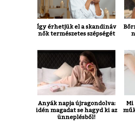
Így érhetjük el a skandináv
Bőr
nők természetes szépségét
n
Anyák napja újragondolva:
Mi 
idén magadat se hagyd ki az
műk
ünneplésből!