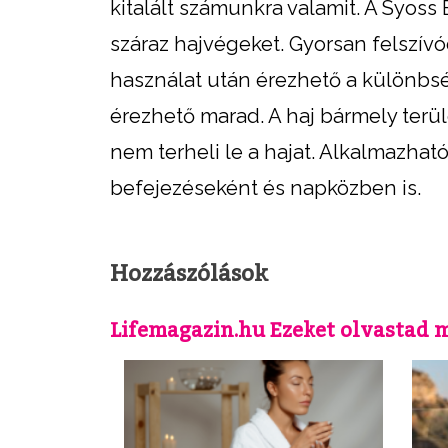
kitalált számunkra valamit. A Syoss B
száraz hajvégeket. Gyorsan felszívó
használat után érezhető a különbsé
érezhető marad. A haj bármely terü
nem terheli le a hajat. Alkalmazható
befejezéseként és napközben is.
Hozzászólások
Lifemagazin.hu Ezeket olvastad 