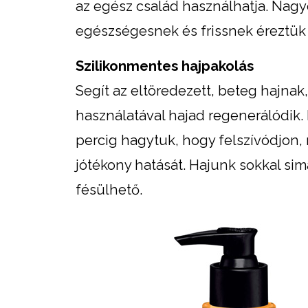
az egész család használhatja. Nag
egészségesnek és frissnek éreztük
Szilikonmentes hajpakolás
Segít az eltöredezett, beteg hajna
használatával hajad regenerálódik. 
percig hagytuk, hogy felszívódjon, 
jótékony hatását. Hajunk sokkal si
fésülhető.