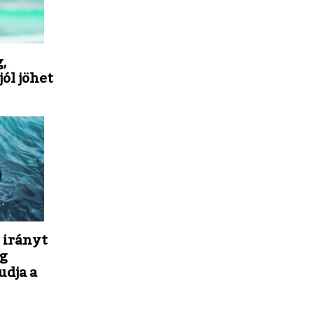
,
jól jöhet
 irányt
ng
udja a