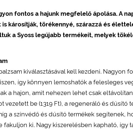
yon fontos a hajunk megfelelő ápolása. A n
is károsítják, törékennyé, szárazzá és élette
áltuk a Syoss legújabb termékeit, melyek töké
sam
alzsam kiválasztásával kell kezdeni. Nagyon fo
iszen, így könnyen lemoshatók a felesleges ve
 a hajon, amit nehezen lehet csak eltávolítani
t vezetett be (1319 Ft), a regeneráló és dúsító
míg a színvédő és dúsító termékek segítenek, h
akuljon ki. Nagy kiszerelésben kapható, így t