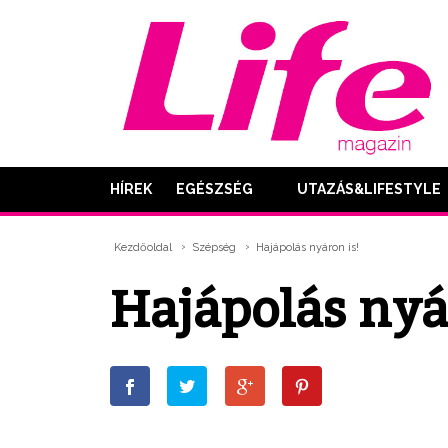
HÍREK
EGÉSZSÉG
UTAZÁS&LIFESTYLE
Kezdőoldal
Szépség
Hajápolás nyáron is!
Hajápolás nyá