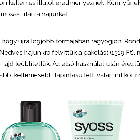
yon kellemes illatot eredményeznek. Könnyűnek
 mosás után a hajunkat.
k, hogy újra legjobb formájában ragyogjon. Ren
Nedves hajunkra felvittük a pakolást (1319 Ft), 
majd leöblítettük. Az első használat után éreztü
mább, kellemesebb tapintású lett, valamint kön