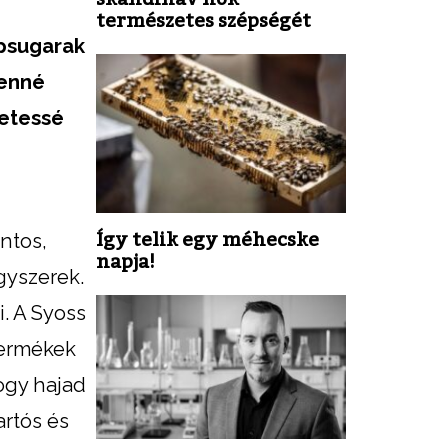
természetes szépségét
apsugarak
lenné
letessé
Így telik egy méhecske
ntos,
napja!
gyszerek.
. A Syoss
 termékek
ogy hajad
artós és