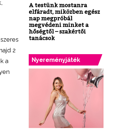
,
A testünk mostanra
elfáradt, miközben egész
nap megpróbál
megvédeni minket a
hőségtől – szakértői
tanácsok
dszeres
majd 2
Nyereményjáték
k a
nyen