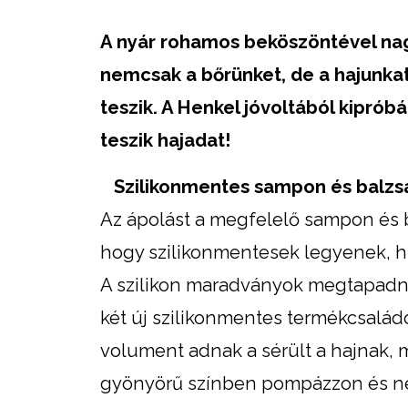
A nyár rohamos beköszöntével nag
nemcsak a bőrünket, de a hajunkat 
teszik. A Henkel jóvoltából kiprób
teszik hajadat!
Szilikonmentes sampon és balz
Az ápolást a megfelelő sampon és b
hogy szilikonmentesek legyenek, h
A szilikon maradványok megtapadnak
két új szilikonmentes termékcsaládo
volument adnak a sérült a hajnak, 
gyönyörű színben pompázzon és ne f