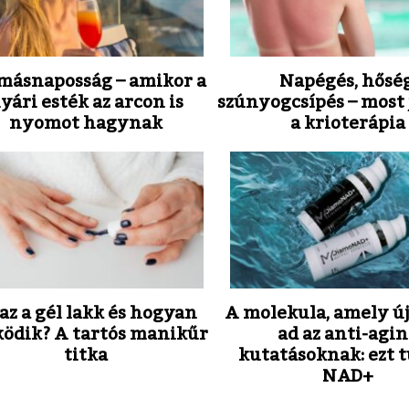
másnaposság – amikor a
Napégés, hőség
yári esték az arcon is
szúnyogcsípés – most 
nyomot hagynak
a krioterápia
az a gél lakk és hogyan
A molekula, amely új
ödik? A tartós manikűr
ad az anti-agi
titka
kutatásoknak: ezt t
NAD+