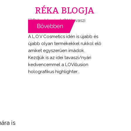
RÉKA BLOGJA
A L.O.V Cosmetics idén is újabb és
újabb olyan termékekkel rukkol elő
amiket egyszerűen imádok.
Kezdjük is az idei tavaszi/nyári
kedvencemmel a LOVillusion
holografikus highlighter...
ára is