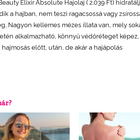
eauty Elixir Absolute Hajolaj ( 2.039 Ft) hidratál
dik a hajban, nem teszi ragacsossá vagy zsíross
g. Nagyon kellemes mézes illata van, mely sok
letén alkalmazható, könnyű védőréteget képez,
 hajmosás előtt, után, de akár a hajápolás
már?