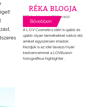
e
RÉKA BLOGJA
séget!
t
zást,
A L.O.V Cosmetics idén is újabb és
újabb olyan termékekkel rukkol elő
dszeres
amiket egyszerűen imádok.
Kezdjük is az idei tavaszi/nyári
kedvencemmel a LOVillusion
holografikus highlighter...