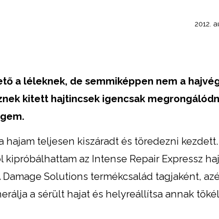
2012. a
tető a léleknek, de semmiképpen nem a hajvé
znek kitett hajtincsek igencsak megrongálódn
égem.
a hajam teljesen kiszáradt és töredezni kezdet
 kipróbálhattam az Intense Repair Expressz haj
 A Damage Solutions termékcsalád tagjaként, azé
erálja a sérült hajat és helyreállítsa annak töké