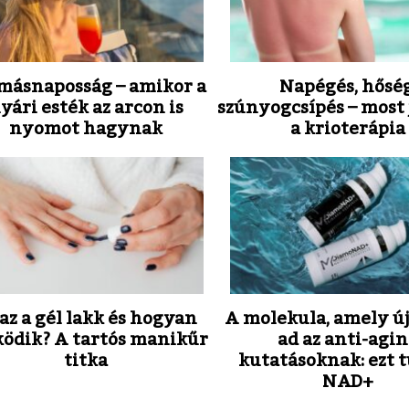
másnaposság – amikor a
Napégés, hőség
yári esték az arcon is
szúnyogcsípés – most 
nyomot hagynak
a krioterápia
az a gél lakk és hogyan
A molekula, amely új
ödik? A tartós manikűr
ad az anti-agi
titka
kutatásoknak: ezt t
NAD+