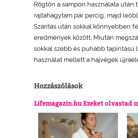
Rögtön a sampon használata után te
rajtahagytam pár percig, majd leöbl
Szárítás után sokkal könnyebben fés
eredmények között. Miután megszára
sokkal szebb és puhább tapintású l
használat mellett a hajvégek újraé
Hozzászólások
Lifemagazin.hu Ezeket olvastad 