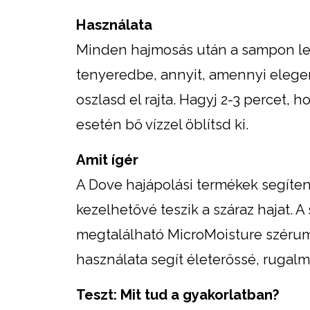
Használata
Minden hajmosás után a sampon lem
tenyeredbe, annyit, amennyi elege
oszlasd el rajta. Hagyj 2-3 percet, 
esetén bő vízzel öblítsd ki.
Amit ígér
A Dove hajápolási termékek segítene
kezelhetővé teszik a száraz hajat
megtalálható MicroMoisture szérum s
használata segít életerőssé, rugalm
Teszt: Mit tud a gyakorlatban?