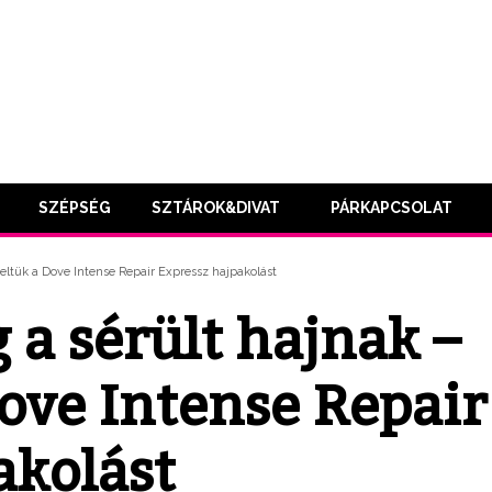
SZÉPSÉG
SZTÁROK&DIVAT
PÁRKAPCSOLAT
teltük a Dove Intense Repair Expressz hajpakolást
 a sérült hajnak –
Dove Intense Repair
akolást