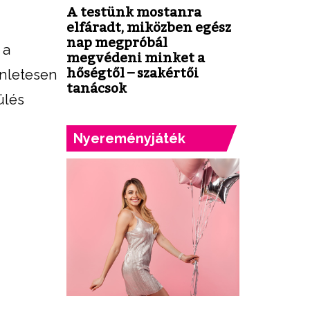
A testünk mostanra
elfáradt, miközben egész
nap megpróbál
 a
megvédeni minket a
hőségtől – szakértői
enletesen
tanácsok
ülés
Nyereményjáték