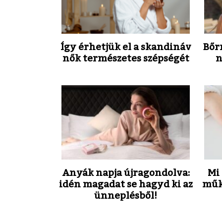
Így érhetjük el a skandináv
Bőr
nők természetes szépségét
n
Anyák napja újragondolva:
Mi 
idén magadat se hagyd ki az
műk
ünneplésből!