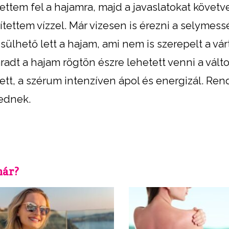
ttem fel a hajamra, majd a javaslatokat követv
ítettem vízzel. Már vizesen is érezni a selymes
ülhető lett a hajam, ami nem is szerepelt a vár
dt a hajam rögtön észre lehetett venni a válto
ett, a szérum intenzíven ápol és energizál. Ren
lednek.
már?