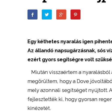
Egy kéthetes nyaralás igen pihen
Az állandó napsugárzásnak, sós ví
ezért gyors segítségre volt szüks
Miután visszaértem a nyaralásból 
megörültem, hogy a Dove jóvoltából
mely azonnali segítséget nyújtott.
fejlesztették ki, hogy gyorsan regen
kinézetét.