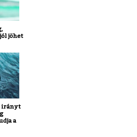
,
jól jöhet
 irányt
ng
udja a