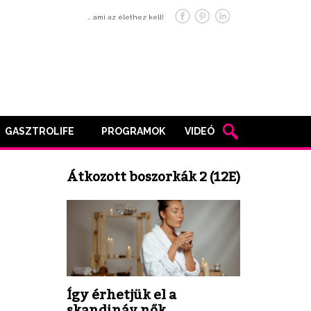
… ami az élethez kell!
GASZTROLIFE
PROGRAMOK
VIDEÓ
Átkozott boszorkák 2 (12E)
Így érhetjük el a
skandináv nők