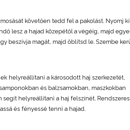
osását követően tedd fel a pakolást. Nyomj ki
ndő lesz a hajad közepétől a végéig, majd egy
hogy beszívja magát, majd öblítsd le. Szembe ker
k helyreállítani a károsodott haj szerkezetét,
. A samponokban és balzsamokban, maszkokban
egít helyreállítani a haj felszínét. Rendszeres
assá és fényessé tenni a hajad.