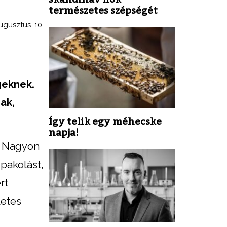
természetes szépségét
ugusztus. 10.
geknek.
ak,
Így telik egy méhecske
napja!
t. Nagyon
pakolást,
rt
letes