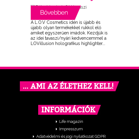
A L.O.V Cosmetics idén is újabb és
újabb olyan termékekkel rukkol elő
amiket egyszerűen imádok. Kezdjük is
az idei tavaszi/nyári kedvencemmel a
LOVillusion holografikus highlighter...
… AMI AZ ÉLETHEZ KELL!
INFORMÁCIÓK
Life magazin
Impresszum
Adatvédelmi és jogi nyilatkozat GDPR