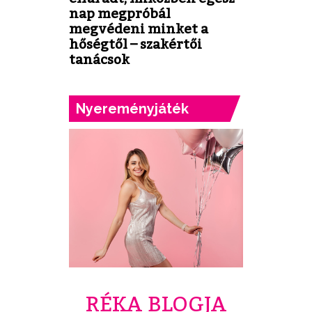
nap megpróbál
megvédeni minket a
hőségtől – szakértői
tanácsok
Nyereményjáték
RÉKA BLOGJA