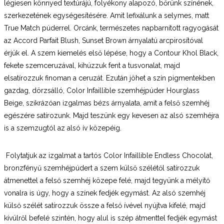
légiesen könnyed textúrájú, folyékony alapozó, bőrünk színének,
szerkezetének egységesítésére. Amit lefixálunk a selymes, matt
True Match púderrel. Orcánk, természetes napbarnított ragyogását
az Accord Parfait Blush, Sunset Brown árnyalatú arcpirosítóval
érjük el. A szem kiemelés első lépése, hogy a Contour Khol Black,
fekete szemceruzával, kihúzzuk fent a tusvonalat, majd
elsatírozzuk finoman a ceruzát. Ezután jöhet a szín pigmentekben
gazdag, dörzsálló, Color Infaillible szemhéjpúder Hourglass
Beige, szikrázóan izgalmas bézs árnyalata, amit a felső szemhéj
egészére satírozunk. Majd teszünk egy kevesen az alsó szemhéjra
is a szemzugtól az alsó ív közepéig.
Folytatjuk az izgalmat a tartós Color Infaillible Endless Chocolat,
bronzfényű szemhéjpúdert a szem külső szélétől satírozzuk
átmenettel a felső szemhéj közepe felé, majd tegyünk a mélyítő
vonalra is úgy, hogy a színek fedjék egymást. Az alsó szemhéj
külső szélét satírozzuk össze a felső ívével nyújtva kifelé, majd
kívülről befelé szintén, hogy alul is szép átmenttel fedjék egymást