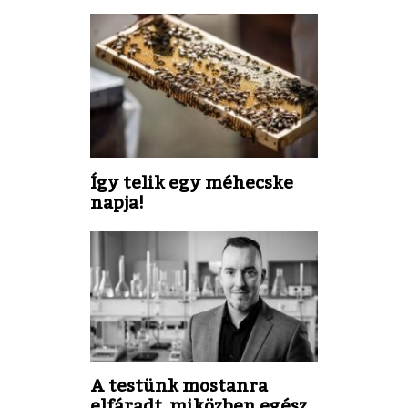
Így telik egy méhecske
napja!
A testünk mostanra
elfáradt, miközben egész