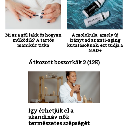
Mi az a gél lakk és hogyan
A molekula, amely új
működik? A tartós
irányt ad az anti-aging
manikűr titka
kutatásoknak: ezt tudja a
NAD+
Átkozott boszorkák 2 (12E)
Így érhetjük el a
skandináv nők
természetes szépségét