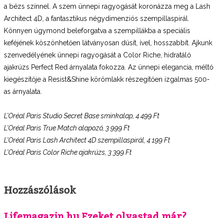
a bézs színnel. A szem ünnepi ragyogását koronázza meg a Lash
Architect 4D, a fantasztikus négydimenziós szempillaspirál.
Könnyen úgymond beleforgatva a szempillákba a speciális
keféjének köszönhetően látványosan dúsít, ível, hosszabbít. Ajkunk
szenvedélyének ünnepi ragyogását a Color Riche, hidratáló
ajakrúzs Perfect Red árnyalata fokozza. Az ünnepi elegancia, méltó
kiegészítője a Resist&Shine körömlakk részegítően izgalmas 500-
as árnyalata.
L’Oréal Paris Studio Secret Base sminkalap, 4 499 Ft
L’Oréal Paris True Match alapozó, 3 999 Ft
L’Oréal Paris Lash Architect 4D szempillaspirál, 4 199 Ft
L’Oréal Paris Color Riche ajakrúzs, 3 399 Ft
Hozzászólások
Lifemagazin.hu Ezeket olvastad már?