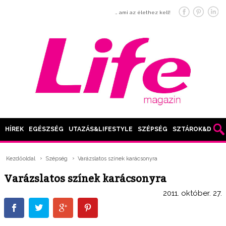
… ami az élethez kell!
HÍREK
EGÉSZSÉG
UTAZÁS&LIFESTYLE
SZÉPSÉG
SZTÁROK&DIVAT
Kezdőoldal
Szépség
Varázslatos színek karácsonyra
Varázslatos színek karácsonyra
2011. október. 27.