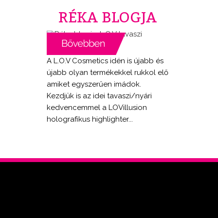
RÉKA BLOGJA
A L.O.V Cosmetics idén is újabb és
újabb olyan termékekkel rukkol elő
amiket egyszerűen imádok.
Kezdjük is az idei tavaszi/nyári
kedvencemmel a LOVillusion
holografikus highlighter...