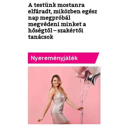
A testünk mostanra
elfáradt, miközben egész
nap megpróbál
megvédeni minket a
hőségtől – szakértői
tanácsok
Nyereményjáték