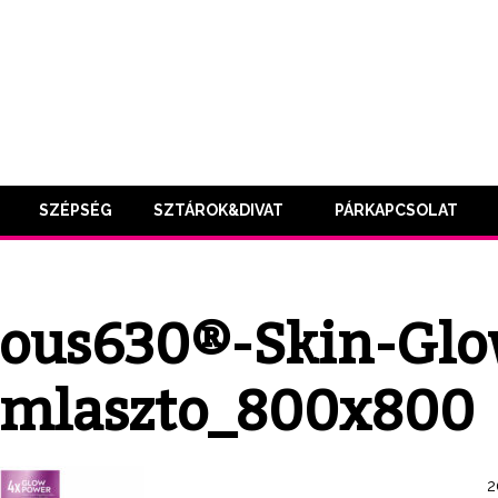
SZÉPSÉG
SZTÁROK&DIVAT
PÁRKAPCSOLAT
ous630®-Skin-Glo
amlaszto_800x800
2