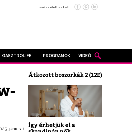
… ami az élethez kell!
GASZTROLIFE
PROGRAMOK
VIDEÓ
Átkozott boszorkák 2 (12E)
w-
Így érhetjük el a
025. június. 1.
skandináv nők