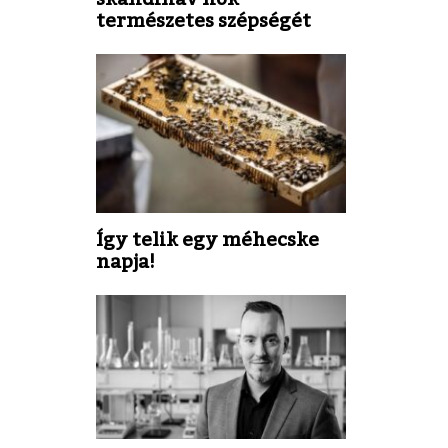
természetes szépségét
Így telik egy méhecske
napja!