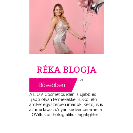
RÉKA BLOGJA
A L.O.V Cosmetics idén is újabb és
újabb olyan termékekkel rukkol elő
amiket egyszerűen imádok. Kezdjük is
az idei tavaszi/nyári kedvencemmel a
LOVillusion holografikus highlighter...