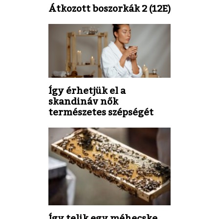
Átkozott boszorkák 2 (12E)
Így érhetjük el a
skandináv nők
természetes szépségét
Így telik egy méhecske