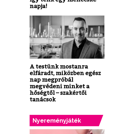
napja!
A testünk mostanra
elfáradt, miközben egész
nap megpróbál
megvédeni minket a
hőségtől – szakértői
tanácsok
Nyereményjáték