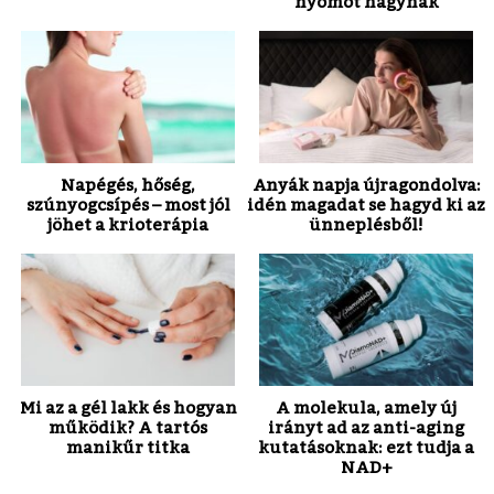
nyomot hagynak
Napégés, hőség,
Anyák napja újragondolva:
szúnyogcsípés – most jól
idén magadat se hagyd ki az
jöhet a krioterápia
ünneplésből!
Mi az a gél lakk és hogyan
A molekula, amely új
működik? A tartós
irányt ad az anti-aging
manikűr titka
kutatásoknak: ezt tudja a
NAD+