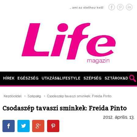
… ami az élethez kell!
HÍREK
EGÉSZSÉG
UTAZÁS&LIFESTYLE
SZÉPSÉG
SZTÁROK&DIVAT
Kezdőoldal
Szépség
Csodaszép tavaszi sminkek: Freida Pinto
Csodaszép tavaszi sminkek: Freida Pinto
2012. április. 13.