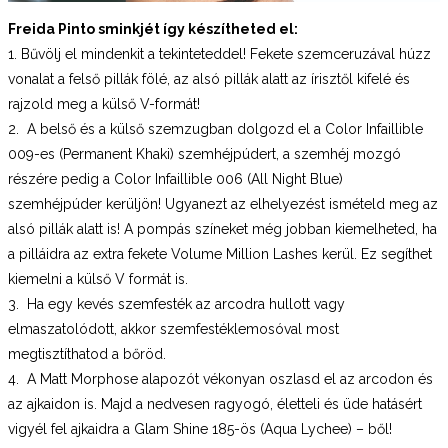
Freida Pinto sminkjét így készítheted el:
1. Bűvölj el mindenkit a tekinteteddel! Fekete szemceruzával húzz
vonalat a felső pillák fölé, az alsó pillák alatt az írisztől kifelé és
rajzold meg a külső V-formát!
2. A belső és a külső szemzugban dolgozd el a Color Infaillible
009-es (Permanent Khaki) szemhéjpúdert, a szemhéj mozgó
részére pedig a Color Infaillible 006 (All Night Blue)
szemhéjpúder kerüljön! Ugyanezt az elhelyezést ismételd meg az
alsó pillák alatt is! A pompás színeket még jobban kiemelheted, ha
a pilláidra az extra fekete Volume Million Lashes kerül. Ez segíthet
kiemelni a külső V formát is.
3. Ha egy kevés szemfesték az arcodra hullott vagy
elmaszatolódott, akkor szemfestéklemosóval most
megtisztíthatod a bőröd.
4. A Matt Morphose alapozót vékonyan oszlasd el az arcodon és
az ajkaidon is. Majd a nedvesen ragyogó, életteli és üde hatásért
vigyél fel ajkaidra a Glam Shine 185-ös (Aqua Lychee) – ből!