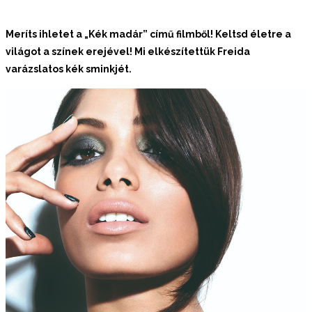
Meríts ihletet a „Kék madár” című filmből! Keltsd életre a
világot a színek erejével! Mi elkészítettük Freida
varázslatos kék sminkjét.