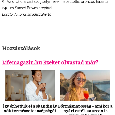
5. Az orcáidra varázsolj selymesen napsütötte, bronzos hatást a
240-es Sunset Brown arcpírral.
László Viktória, sminkszakértő
Hozzászólások
Lifemagazin.hu Ezeket olvastad már?
Így érhetjük el a skandináv
Bőrmásnaposság – amikor a
nők természetes szépségét
nyári esték az arcon is