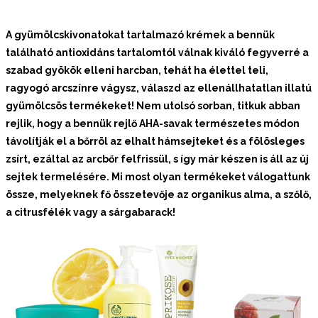
A gyümölcskivonatokat tartalmazó krémek a bennük
található antioxidáns tartalomtól válnak kiváló fegyverré a
szabad gyökök elleni harcban, tehát ha élettel teli,
ragyogó arcszínre vágysz, válaszd az ellenállhatatlan illatú
gyümölcsös termékeket! Nem utolsó sorban, titkuk abban
rejlik, hogy a bennük rejlő AHA-savak természetes módon
távolítják el a bőrröl az elhalt hámsejteket és a fölösleges
zsírt, ezáltal az arcbőr felfrissül, s így már készen is áll az új
sejtek termelésére. Mi most olyan termékeket válogattunk
össze, melyeknek fő összetevője az organikus alma, a szőlő,
a citrusfélék vagy a sárgabarack!