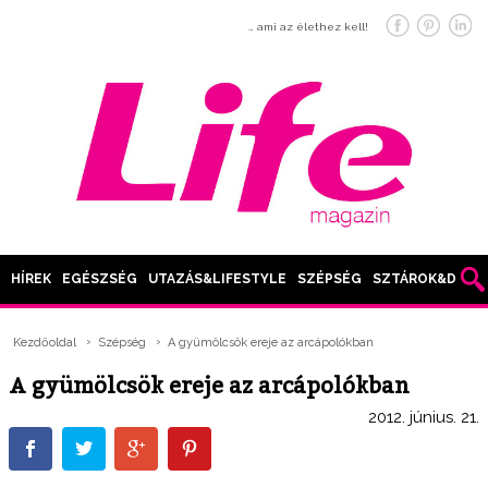
… ami az élethez kell!
HÍREK
EGÉSZSÉG
UTAZÁS&LIFESTYLE
SZÉPSÉG
SZTÁROK&DIVAT
Kezdőoldal
Szépség
A gyümölcsök ereje az arcápolókban
A gyümölcsök ereje az arcápolókban
2012. június. 21.