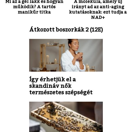
Mi az a gél lakk és hogyan
A molekula, amely új
működik? A tartós
irányt ad az anti-aging
manikűr titka
kutatásoknak: ezt tudja a
NAD+
Átkozott boszorkák 2 (12E)
Így érhetjük el a
skandináv nők
természetes szépségét