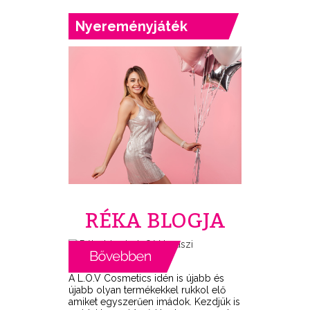
Nyereményjáték
RÉKA BLOGJA
A L.O.V Cosmetics idén is újabb és
újabb olyan termékekkel rukkol elő
amiket egyszerűen imádok. Kezdjük is