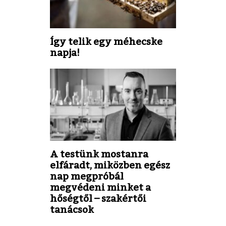
Így telik egy méhecske
napja!
A testünk mostanra
elfáradt, miközben egész
nap megpróbál
megvédeni minket a
hőségtől – szakértői
tanácsok