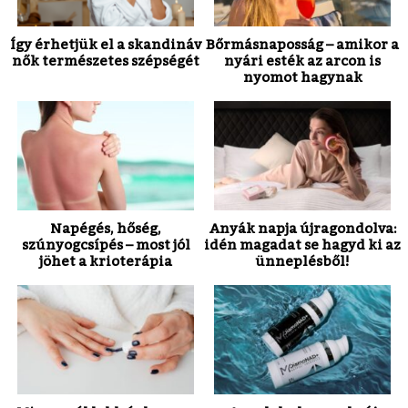
Így érhetjük el a skandináv
Bőrmásnaposság – amikor a
nők természetes szépségét
nyári esték az arcon is
nyomot hagynak
Napégés, hőség,
Anyák napja újragondolva:
szúnyogcsípés – most jól
idén magadat se hagyd ki az
jöhet a krioterápia
ünneplésből!