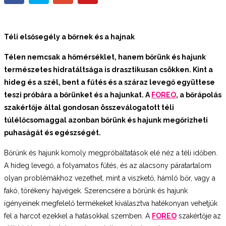
Téli elsősegély a bőrnek és a hajnak
Télen nemcsak a hőmérséklet, hanem bőrünk és hajunk
természetes hidratáltsága is drasztikusan csökken. Kint a
hideg és a szél, bent a fűtés és a száraz levegő együttese
teszi próbára a bőrünket és a hajunkat. A
FOREO
, a bőrápolás
szakértője által gondosan összeválogatott téli
túlélőcsomaggal azonban bőrünk és hajunk megőrizheti
puhaságát és egészségét.
Bőrünk és hajunk komoly megpróbáltatások elé néz a téli időben.
A hideg levegő, a folyamatos fűtés, és az alacsony páratartalom
olyan problémákhoz vezethet, mint a viszkető, hámló bőr, vagy a
fakó, törékeny hajvégek. Szerencsére a bőrünk és hajunk
igényeinek megfelelő termékeket kiválasztva hatékonyan vehetjük
fel a harcot ezekkel a hatásokkal szemben. A
FOREO
szakértője az