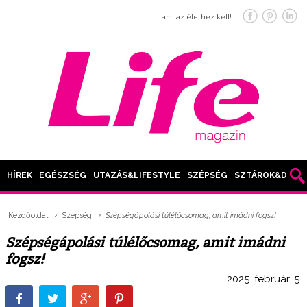
… ami az élethez kell!
HÍREK
EGÉSZSÉG
UTAZÁS&LIFESTYLE
SZÉPSÉG
SZTÁROK&DIVAT
Kezdőoldal
Szépség
Szépségápolási túlélőcsomag, amit imádni fogsz!
Szépségápolási túlélőcsomag, amit imádni
fogsz!
2025. február. 5.