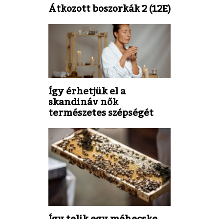
Átkozott boszorkák 2 (12E)
Így érhetjük el a
skandináv nők
természetes szépségét
Így telik egy méhecske