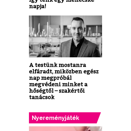
napja!
A testünk mostanra
elfáradt, miközben egész
nap megpróbál
megvédeni minket a
hőségtől – szakértői
tanácsok
Nyereményjáték