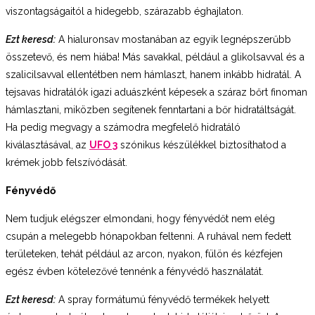
viszontagságaitól a hidegebb, szárazabb éghajlaton.
Ezt keresd:
A hialuronsav mostanában az egyik legnépszerűbb
összetevő, és nem hiába! Más savakkal, például a glikolsavval és a
szalicilsavval ellentétben nem hámlaszt, hanem inkább hidratál. A
tejsavas hidratálók igazi aduászként képesek a száraz bőrt finoman
hámlasztani, miközben segítenek fenntartani a bőr hidratáltságát.
Ha pedig megvagy a számodra megfelelő hidratáló
kiválasztásával, az
UFO 3
szónikus készülékkel biztosíthatod a
krémek jobb felszívódását.
Fényvédő
Nem tudjuk elégszer elmondani, hogy fényvédőt nem elég
csupán a melegebb hónapokban feltenni. A ruhával nem fedett
területeken, tehát például az arcon, nyakon, fülön és kézfejen
egész évben kötelezővé tennénk a fényvédő használatát.
Ezt keresd:
A spray formátumú fényvédő termékek helyett