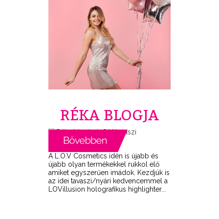
RÉKA BLOGJA
A L.O.V Cosmetics idén is újabb és
újabb olyan termékekkel rukkol elő
amiket egyszerűen imádok. Kezdjük is
az idei tavaszi/nyári kedvencemmel a
LOVillusion holografikus highlighter...