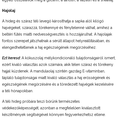
Hajolaj
A hideg és száraz téli levegő károsíthatja a sapka alól kilógó
hajvégeket, szárazzá, törékennyé és fénytelenné válhat, amihez a
beltéri fűtés miatti nedvességvesztés is hozzájárulhat. A hajolajak
fontos szerepet játszhatnak a sérült állapot helyreállításában, és
elengedhetetlenek a haj egészségének megőrzéséhez.
Ezt keresd:
A kókuszolaj mélykondicionáló tulajdonságairól ismert,
ezért kiváló választás azok számára, akik télen száraz és törékeny
hajjal küzdenek. A mandulaolaj szintén gazdag E-vitaminban,
tápláló tulajdonságai miatt kiváló választás a haj erősségének és
egészségének megőrzésére és a töredezett hajvégek kezelésére
a téli hónapokban.
A téli hideg próbára teszi bőrünk természetes
védekezőképességét, azonban a megfelelően kiválasztott
készítmények segítségével könnyen fegyverkezhetsz ellene.