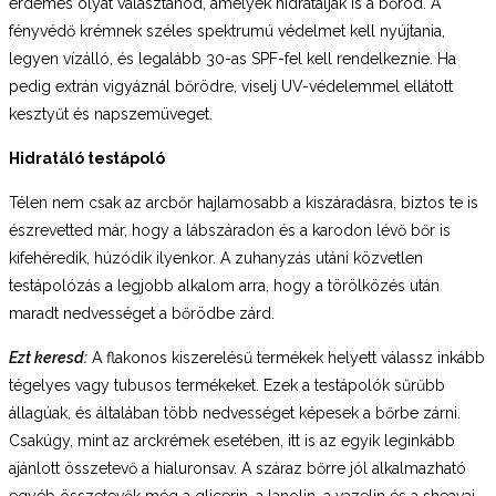
érdemes olyat választanod, amelyek hidratálják is a bőröd. A
fényvédő krémnek széles spektrumú védelmet kell nyújtania,
legyen vízálló, és legalább 30-as SPF-fel kell rendelkeznie. Ha
pedig extrán vigyáznál bőrödre, viselj UV-védelemmel ellátott
kesztyűt és napszemüveget.
Hidratáló testápoló
Télen nem csak az arcbőr hajlamosabb a kiszáradásra, biztos te is
észrevetted már, hogy a lábszáradon és a karodon lévő bőr is
kifehéredik, húzódik ilyenkor. A zuhanyzás utáni közvetlen
testápolózás a legjobb alkalom arra, hogy a törölközés után
maradt nedvességet a bőrödbe zárd.
Ezt keresd:
A flakonos kiszerelésű termékek helyett válassz inkább
tégelyes vagy tubusos termékeket. Ezek a testápolók sűrűbb
állagúak, és általában több nedvességet képesek a bőrbe zárni.
Csakúgy, mint az arckrémek esetében, itt is az egyik leginkább
ajánlott összetevő a hialuronsav. A száraz bőrre jól alkalmazható
egyéb összetevők még a glicerin, a lanolin, a vazelin és a sheavaj.