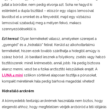
juttat a bőrödbe, nem pedig elvonja azt. Soha ne hagyd ki
esténként a dupla tisztítást – először egy olajos lemosóval
távolítsd el a sminket és a fényvédőt, majd egy vízbázisú
lemosóval szabadulj meg a mélyen fekvő, makacs
szennyeződésektől is.
Ezt keresd:
Olyan termékeket válassz, amelyeken szerepel a
„gyengéd” és a „hidratáló” felirat. Kerüld az alkoholtartalmú
termékeket, hiszen ezek tovább száríthatja a hidegtől amúgy is
száraz bőröd. Jó barátaid lesznek a folyékony, zselés vagy habzó
tisztítószerek: minél krémesebb, annál jobb. Ha pedig biztosra
akarsz menni, vesd be a fizikai arctisztító készülékek erejét. A
LUNA 4 mini
szilikon sörtéivel alaposan tisztítja a pórusokat,
kompakt méretének hála pedig bárhová magaddal viheted!
Hidratáló arckrém
A könnyedebb textúrájú arckrémek használata nem biztos, hogy
elegendő ahhoz, hogy megfelelően védjék arcbőröd a téli időjárás