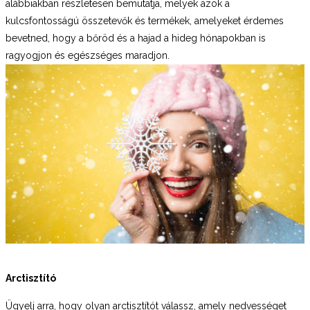
alábbiakban részletesen bemutatja, melyek azok a
kulcsfontosságú összetevők és termékek, amelyeket érdemes
bevetned, hogy a bőröd és a hajad a hideg hónapokban is
ragyogjon és egészséges maradjon.
Arctisztító
Ügyelj arra, hogy olyan arctisztítót válassz, amely nedvességet