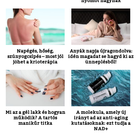
nyomot hagynak
Napégés, hőség,
Anyák napja újragondolva:
szúnyogcsípés – most jól
idén magadat se hagyd ki az
jöhet a krioterápia
ünneplésből!
Mi az a gél lakk és hogyan
A molekula, amely új
működik? A tartós
irányt ad az anti-aging
manikűr titka
kutatásoknak: ezt tudja a
NAD+