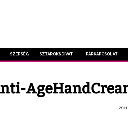
SZÉPSÉG
SZTÁROK&DIVAT
PÁRKAPCSOLAT
nti-AgeHandCrea
2011