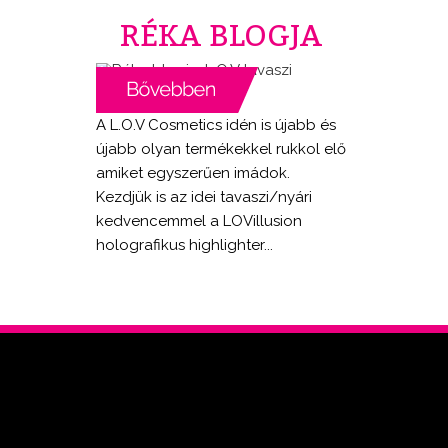
RÉKA BLOGJA
A L.O.V Cosmetics idén is újabb és
újabb olyan termékekkel rukkol elő
amiket egyszerűen imádok.
Kezdjük is az idei tavaszi/nyári
kedvencemmel a LOVillusion
holografikus highlighter...