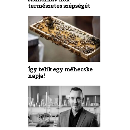
természetes szépségét
Így telik egy méhecske
napja!