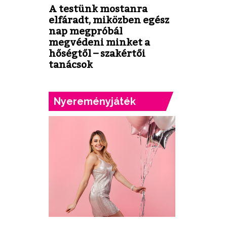
A testünk mostanra
elfáradt, miközben egész
nap megpróbál
megvédeni minket a
hőségtől – szakértői
tanácsok
Nyereményjáték