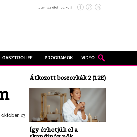
… ami az élethez kell!
GASZTROLIFE
PROGRAMOK
VIDEÓ
Átkozott boszorkák 2 (12E)
m
. október. 23.
Így érhetjük el a
skandináv nők