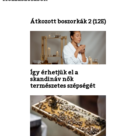
Átkozott boszorkák 2 (12E)
Így érhetjük el a
skandináv nők
természetes szépségét