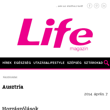
… ami az élethez kell!
HÍREK
EGÉSZSÉG
UTAZÁS&LIFESTYLE
SZÉPSÉG
SZTÁROK&DIVAT
Kezdőoldal
Ausztria
2014. április. 7.
Hozzászólások