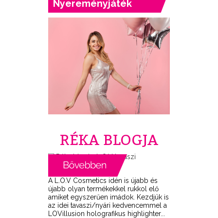
Nyereményjáték
RÉKA BLOGJA
A L.O.V Cosmetics idén is újabb és
újabb olyan termékekkel rukkol elő
amiket egyszerűen imádok. Kezdjük is
az idei tavaszi/nyári kedvencemmel a
LOVillusion holografikus highlighter...