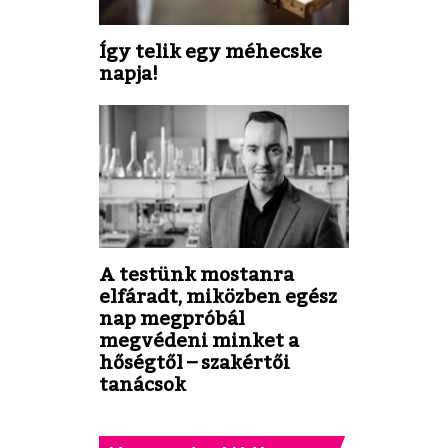
Így telik egy méhecske
napja!
A testünk mostanra
elfáradt, miközben egész
nap megpróbál
megvédeni minket a
hőségtől – szakértői
tanácsok