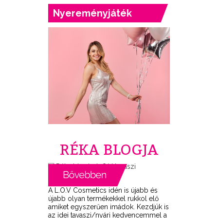
Nyereményjáték
RÉKA BLOGJA
A L.O.V Cosmetics idén is újabb és
újabb olyan termékekkel rukkol elő
amiket egyszerűen imádok. Kezdjük is
az idei tavaszi/nyári kedvencemmel a