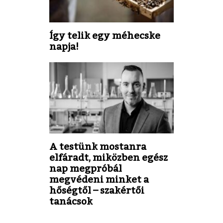
Így telik egy méhecske
napja!
A testünk mostanra
elfáradt, miközben egész
nap megpróbál
megvédeni minket a
hőségtől – szakértői
tanácsok