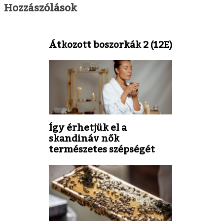
Hozzászólások
Átkozott boszorkák 2 (12E)
Így érhetjük el a
skandináv nők
természetes szépségét