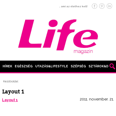
… ami az élethez kell!
HÍREK
EGÉSZSÉG
UTAZÁS&LIFESTYLE
SZÉPSÉG
SZTÁROK&DIVAT
Kezdőoldal
Layout 1
2011. november. 21.
Layout 1