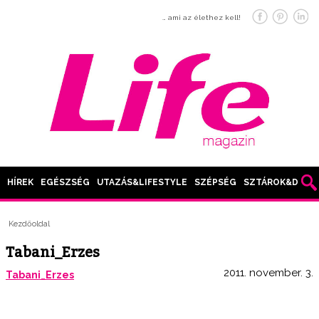
… ami az élethez kell!
HÍREK
EGÉSZSÉG
UTAZÁS&LIFESTYLE
SZÉPSÉG
SZTÁROK&DIVAT
Kezdőoldal
Tabani_Erzes
2011. november. 3.
Tabani_Erzes