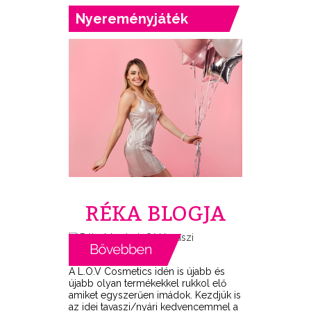
Nyereményjáték
RÉKA BLOGJA
A L.O.V Cosmetics idén is újabb és
újabb olyan termékekkel rukkol elő
amiket egyszerűen imádok. Kezdjük is
az idei tavaszi/nyári kedvencemmel a