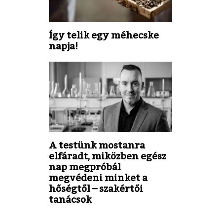
Így telik egy méhecske
napja!
A testünk mostanra
elfáradt, miközben egész
nap megpróbál
megvédeni minket a
hőségtől – szakértői
tanácsok