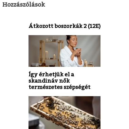
Hozzászólások
Átkozott boszorkák 2 (12E)
Így érhetjük el a
skandináv nők
természetes szépségét