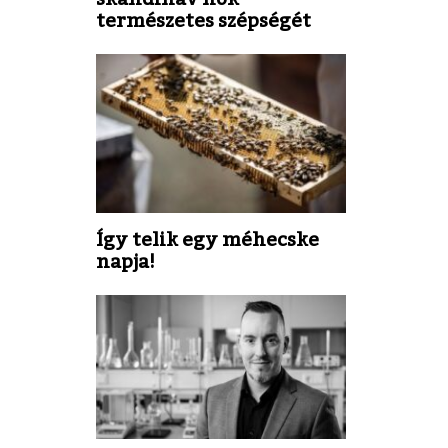
természetes szépségét
Így telik egy méhecske
napja!