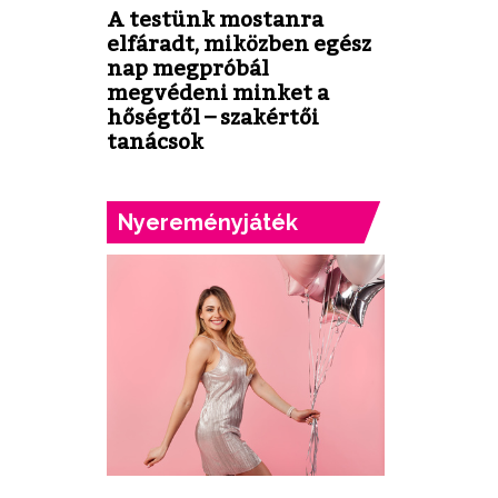
A testünk mostanra
elfáradt, miközben egész
nap megpróbál
megvédeni minket a
hőségtől – szakértői
tanácsok
Nyereményjáték