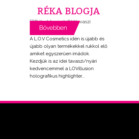
RÉKA BLOGJA
A L.O.V Cosmetics idén is újabb és
újabb olyan termékekkel rukkol elő
amiket egyszerűen imádok.
Kezdjük is az idei tavaszi/nyári
kedvencemmel a LOVillusion
holografikus highlighter...