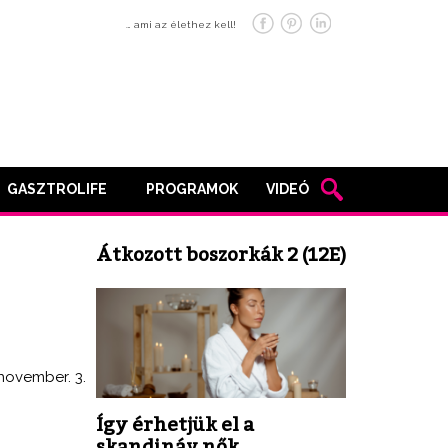
… ami az élethez kell!
GASZTROLIFE
PROGRAMOK
VIDEÓ
Átkozott boszorkák 2 (12E)
 november. 3.
Így érhetjük el a
skandináv nők