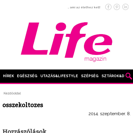
… ami az élethez kell!
HÍREK
EGÉSZSÉG
UTAZÁS&LIFESTYLE
SZÉPSÉG
SZTÁROK&DIVAT
Kezdőoldal
osszekoltozes
2014. szeptember. 8.
Hozzászólások