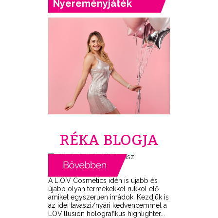
Nyereményjáték
RÉKA BLOGJA
A L.O.V Cosmetics idén is újabb és
újabb olyan termékekkel rukkol elő
amiket egyszerűen imádok. Kezdjük is
az idei tavaszi/nyári kedvencemmel a
LOVillusion holografikus highlighter...