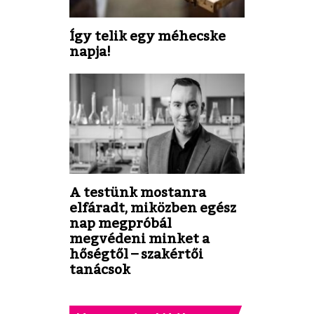
Így telik egy méhecske
napja!
A testünk mostanra
elfáradt, miközben egész
nap megpróbál
megvédeni minket a
hőségtől – szakértői
tanácsok