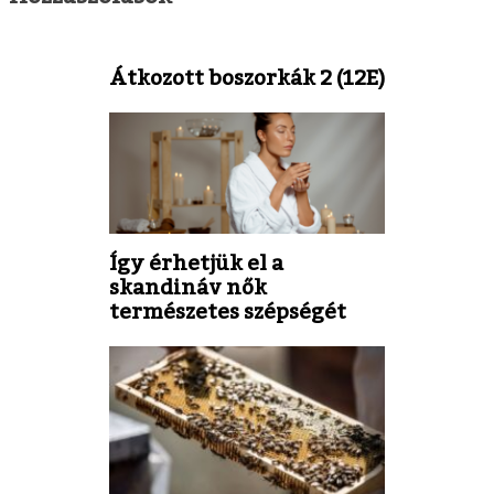
Átkozott boszorkák 2 (12E)
Így érhetjük el a
skandináv nők
természetes szépségét