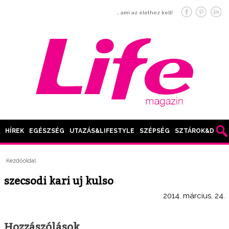
… ami az élethez kell!
HÍREK
EGÉSZSÉG
UTAZÁS&LIFESTYLE
SZÉPSÉG
SZTÁROK&DIVAT
Kezdőoldal
szecsodi kari uj kulso
2014. március. 24.
Hozzászólások