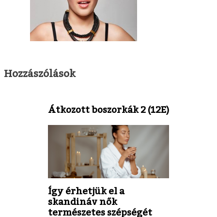
Hozzászólások
Átkozott boszorkák 2 (12E)
Így érhetjük el a
skandináv nők
természetes szépségét