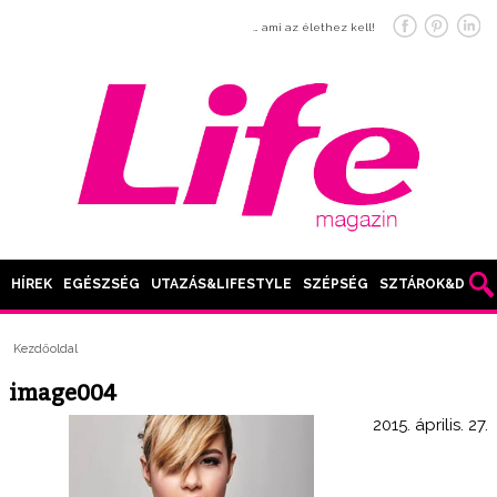
… ami az élethez kell!
HÍREK
EGÉSZSÉG
UTAZÁS&LIFESTYLE
SZÉPSÉG
SZTÁROK&DIVAT
Kezdőoldal
image004
2015. április. 27.