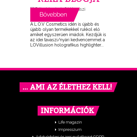
A L.O.V Cosmetics idén is újabb és
újabb olyan termékekkel rukkol elő
amiket egyszerűen imádok. Kezdjük is
az idei tavaszi/nyári kedvencemmel a
LOVillusion holografikus highlighter...
… AMI AZ ÉLETHEZ KELL!
INFORMÁCIÓK
Life magazin
Impresszum
Adatvédelmi és jogi nyilatkozat GDPR