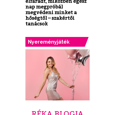
elfáradt, miközben egész
nap megpróbál
megvédeni minket a
hőségtől – szakértői
tanácsok
Nyereményjáték
RÉKA BLOGJA