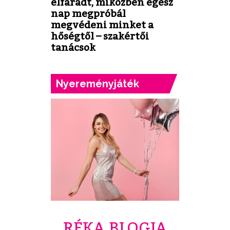
elfáradt, miközben egész
nap megpróbál
megvédeni minket a
hőségtől – szakértői
tanácsok
Nyereményjáték
RÉKA BLOGJA