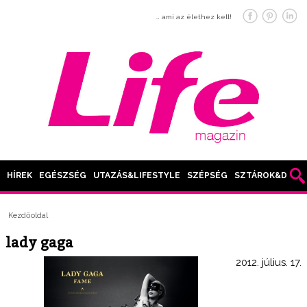
… ami az élethez kell!
HÍREK
EGÉSZSÉG
UTAZÁS&LIFESTYLE
SZÉPSÉG
SZTÁROK&DIVAT
Kezdőoldal
lady gaga
2012. július. 17.