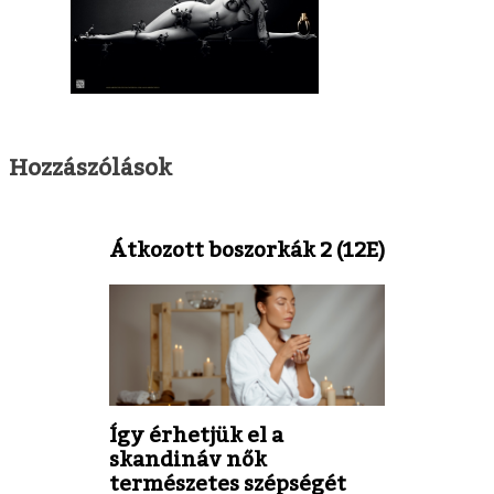
Hozzászólások
Átkozott boszorkák 2 (12E)
Így érhetjük el a
skandináv nők
természetes szépségét