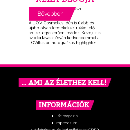
A L.O.V Cosmetics idén is újabb és
újabb olyan termékekkel rukkol elő
amiket egyszerűen imádok. Kezdjük is
az idei tavaszi/nyári kedvencemmel a
LOVillusion holografikus highlighter...
… AMI AZ ÉLETHEZ KELL!
INFORMÁCIÓK
Life magazin
Impresszum
Adatvédelmi és jogi nyilatkozat GDPR