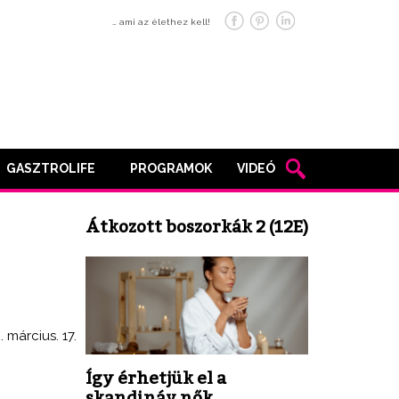
… ami az élethez kell!
GASZTROLIFE
PROGRAMOK
VIDEÓ
Átkozott boszorkák 2 (12E)
. március. 17.
Így érhetjük el a
skandináv nők