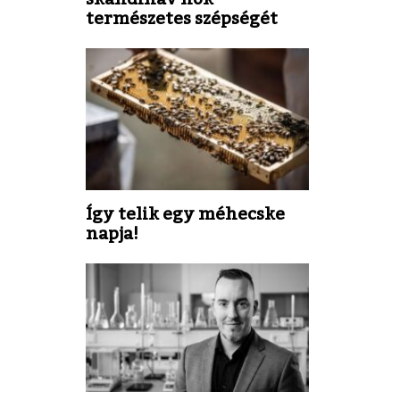
természetes szépségét
Így telik egy méhecske
napja!