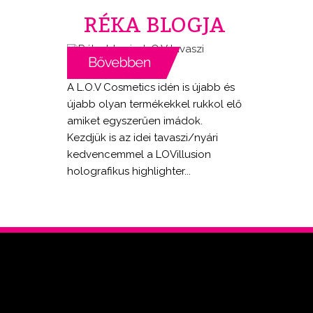
RÉKA BLOGJA
A L.O.V Cosmetics idén is újabb és
újabb olyan termékekkel rukkol elő
amiket egyszerűen imádok.
Kezdjük is az idei tavaszi/nyári
kedvencemmel a LOVillusion
holografikus highlighter...