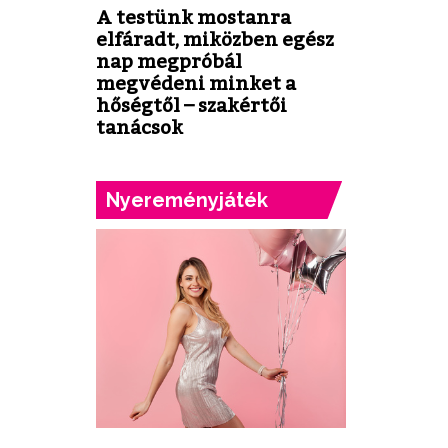
A testünk mostanra
elfáradt, miközben egész
nap megpróbál
megvédeni minket a
hőségtől – szakértői
tanácsok
Nyereményjáték