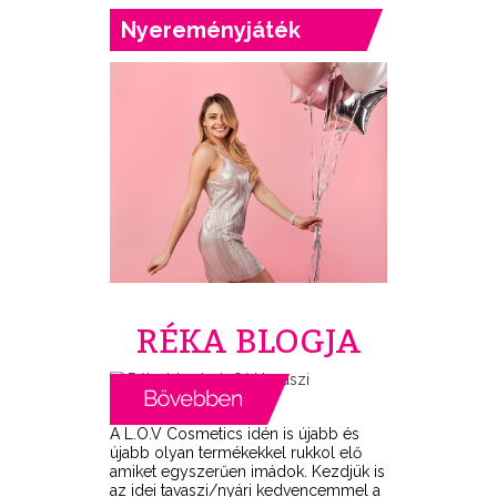
Nyereményjáték
RÉKA BLOGJA
A L.O.V Cosmetics idén is újabb és
újabb olyan termékekkel rukkol elő
amiket egyszerűen imádok. Kezdjük is
az idei tavaszi/nyári kedvencemmel a