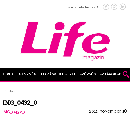
… ami az élethez kell!
HÍREK
EGÉSZSÉG
UTAZÁS&LIFESTYLE
SZÉPSÉG
SZTÁROK&DIVAT
Kezdőoldal
IMG_0432_0
2011. november. 18.
IMG_0432_0