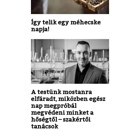
Így telik egy méhecske
napja!
A testünk mostanra
elfáradt, miközben egész
nap megpróbál
megvédeni minket a
hőségtől – szakértői
tanácsok