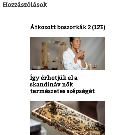
Hozzászólások
Átkozott boszorkák 2 (12E)
Így érhetjük el a
skandináv nők
természetes szépségét