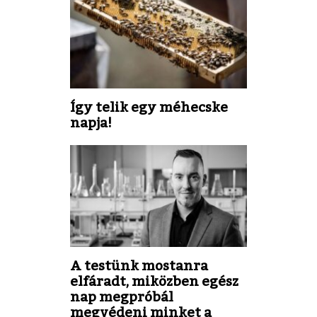
Így telik egy méhecske
napja!
A testünk mostanra
elfáradt, miközben egész
nap megpróbál
megvédeni minket a