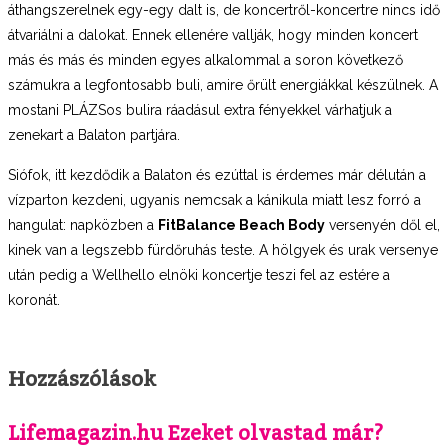
áthangszerelnek egy-egy dalt is, de koncertről-koncertre nincs idő
átvariálni a dalokat. Ennek ellenére vallják, hogy minden koncert
más és más és minden egyes alkalommal a soron következő
számukra a legfontosabb buli, amire őrült energiákkal készülnek. A
mostani PLÁZSos bulira ráadásul extra fényekkel várhatjuk a
zenekart a Balaton partjára.
Siófok, itt kezdődik a Balaton és ezúttal is érdemes már délután a
vízparton kezdeni, ugyanis nemcsak a kánikula miatt lesz forró a
hangulat: napközben a
FitBalance Beach Body
versenyén dől el,
kinek van a legszebb fürdőruhás teste. A hölgyek és urak versenye
után pedig a Wellhello elnöki koncertje teszi fel az estére a
koronát.
Hozzászólások
Lifemagazin.hu Ezeket olvastad már?