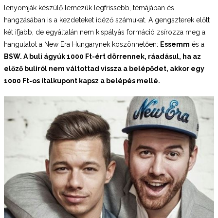
lenyomják készülő lemezük legfrissebb, témájában és
hangzásában is a kezdeteket idéző számukat. A gengszterek előtt
két ifjabb, de egyáltalán nem kispályás formáció zsírozza meg a
hangulatot a New Era Hungarynek köszönhetően:
Essemm
és a
BSW. A buli ágyúk 1000 Ft-ért dörrennek, ráadásul, ha az
előző buliról nem váltottad vissza a belépődet, akkor egy
1000 Ft-os italkupont kapsz a belépés mellé.