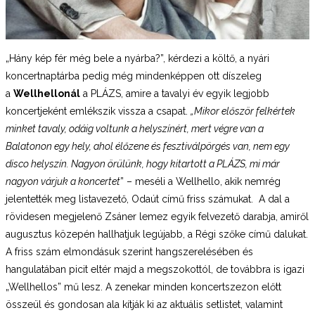
„Hány kép fér még bele a nyárba?”, kérdezi a költő, a nyári
koncertnaptárba pedig még mindenképpen ott díszeleg
a
Wellhellonál
a PLÁZS, amire a tavalyi év egyik legjobb
koncertjeként emlékszik vissza a csapat.
„Mikor először felkértek
minket tavaly, odáig voltunk a helyszínért, mert végre van a
Balatonon egy hely, ahol élőzene és fesztiválpörgés van, nem egy
disco helyszín. Nagyon örülünk, hogy kitartott a PLÁZS, mi már
nagyon várjuk a koncertet
” – meséli a Wellhello, akik nemrég
jelentették meg listavezető, Odaút című friss számukat. A dal a
rövidesen megjelenő Zsáner lemez egyik felvezető darabja, amiről
augusztus közepén hallhatjuk legújabb, a Régi szőke című dalukat.
A friss szám elmondásuk szerint hangszerelésében és
hangulatában picit eltér majd a megszokottól, de továbbra is igazi
„Wellhellos” mű lesz. A zenekar minden koncertszezon előtt
összeül és gondosan ala kítják ki az aktuális setlistet, valamint