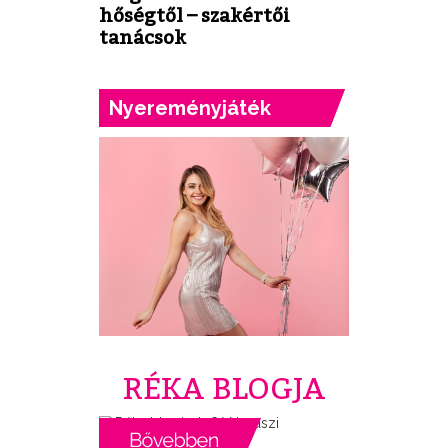
hőségtől – szakértői
tanácsok
Nyereményjáték
RÉKA BLOGJA