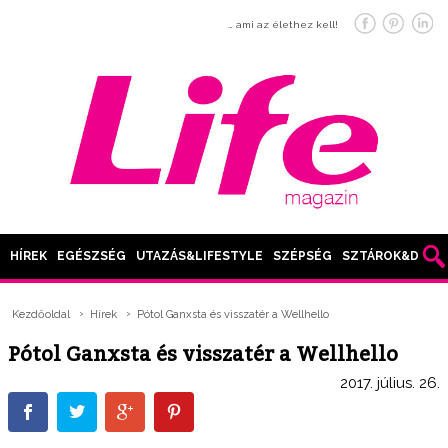
… ami az élethez kell!
HÍREK
EGÉSZSÉG
UTAZÁS&LIFESTYLE
SZÉPSÉG
SZTÁROK&DIVAT
Kezdőoldal
Hírek
Pótol Ganxsta és visszatér a Wellhello
Pótol Ganxsta és visszatér a Wellhello
2017. július. 26.