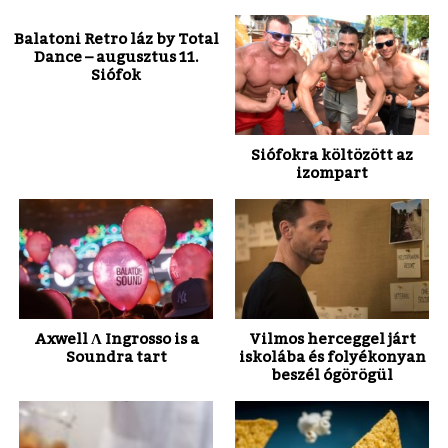
Balatoni Retro láz by Total
Dance – augusztus 11.
Siófok
Siófokra költözött az
izompart
Axwell Λ Ingrosso is a
Vilmos herceggel járt
Soundra tart
iskolába és folyékonyan
beszél ógörögül