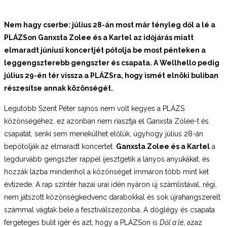
Nem hagy cserbe: július 28-án most már tényleg dől a lé a
PLÁZSon Ganxsta Zolee és a Kartel az időjárás miatt
elmaradt júniusi koncertjét pótolja be most pénteken a
leggengszterebb gengszter és csapata. A Wellhello pedig
július 29-én tér vissza a PLÁZSra, hogy ismét elnöki buliban
részesítse annak közönségét.
Legutóbb Szent Péter sajnos nem volt kegyes a PLÁZS
közönségéhez, ez azonban nem riasztja el Ganxsta Zolee-t és
csapatát, senki sem menekülhet előlük, úgyhogy július 28-án
bepótolják az elmaradt koncertet.
Ganxsta Zolee és a Kartel
a
legdurvább gengszter rappel ijesztgetik a lányos anyukákat, és
hozzák lázba mindenhol a közönséget immáron több mint két
évtizede. A rap színtér hazai urai idén nyáron új számlistával, régi,
nem játszott közönségkedvenc darabokkal és sok újrahangszerelt
számmal vágtak bele a fesztiválszezonba. A döglégy és csapata
fergeteges bulit ígér és azt, hogy a PLÁZSon is
Dől a lé
, azaz