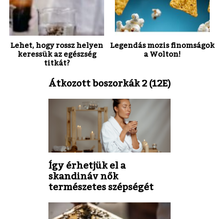
Lehet, hogy rossz helyen
Legendás mozis finomságok
keressük az egészség
a Wolton!
titkát?
Átkozott boszorkák 2 (12E)
Így érhetjük el a
skandináv nők
természetes szépségét