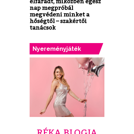
elfáradt, miközben egész
nap megpróbál
megvédeni minket a
hőségtől – szakértői
tanácsok
Nyereményjáték
RÉKA BLOGJA