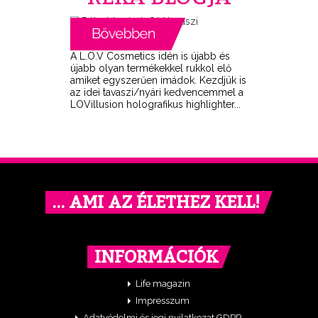
A L.O.V Cosmetics idén is újabb és
újabb olyan termékekkel rukkol elő
amiket egyszerűen imádok. Kezdjük is
az idei tavaszi/nyári kedvencemmel a
LOVillusion holografikus highlighter...
… AMI AZ ÉLETHEZ KELL!
INFORMÁCIÓK
Life magazin
Impresszum
Adatvédelmi és jogi nyilatkozat GDPR