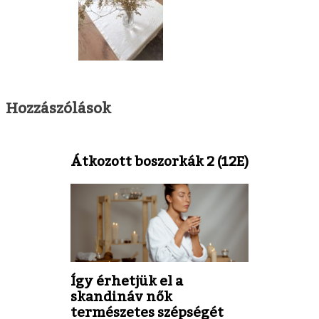
Hozzászólások
Átkozott boszorkák 2 (12E)
Így érhetjük el a
skandináv nők
természetes szépségét