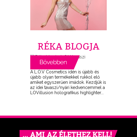
RÉKA BLOGJA
A L.O.V Cosmetics idén is újabb és
újabb olyan termékekkel rukkol elő
amiket egyszerűen imádok. Kezdjük is
az idei tavaszi/nyári kedvencemmel a
LOVillusion holografikus highlighter...
… AMI AZ ÉLETHEZ KELL!