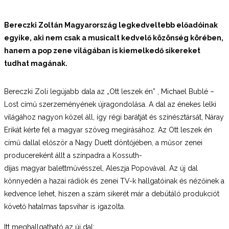
Bereczki Zoltán Magyarország legkedveltebb előadóinak
egyike, aki nem csak a musicalt kedvelő közönség körében,
hanem a pop zene világában is kiemelkedő sikereket
tudhat magának.
Bereczki Zoli legújabb dala az „Ott leszek én” , Michael Bublé –
Lost című szerzeményének újragondolása. A dal az énekes lelki
világához nagyon közel áll, így régi barátját és színésztársát, Náray
Erikát kérte fel a magyar szöveg megírásához. Az Ott leszek én
című dallal először a Nagy Duett döntőjében, a műsor zenei
producereként állt a színpadra a Kossuth-
díjas magyar balettművésszel, Aleszja Popovával. Az új dal
könnyedén a hazai rádiók és zenei TV-k hallgatóinak és nézőinek a
kedvence lehet, hiszen a szám sikerét már a debütáló produkciót
követő hatalmas tapsvihar is igazolta.
Itt meghallgatható az új dal: