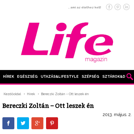
… ami az élethez kell!
HÍREK
EGÉSZSÉG
UTAZÁS&LIFESTYLE
SZÉPSÉG
SZTÁROK&DIVAT
Kezdőoldal
Hírek
Bereczki Zoltán – Ott leszek én
Bereczki Zoltán – Ott leszek én
2013. május. 2.