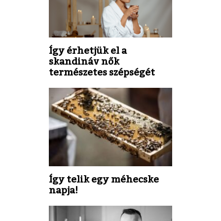
Így érhetjük el a
skandináv nők
természetes szépségét
Így telik egy méhecske
napja!