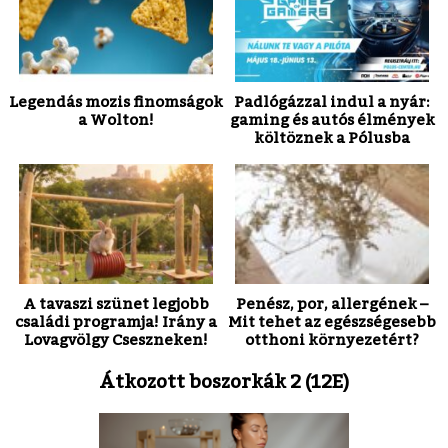
Legendás mozis finomságok
Padlógázzal indul a nyár:
a Wolton!
gaming és autós élmények
költöznek a Pólusba
A tavaszi szünet legjobb
Penész, por, allergének –
családi programja! Irány a
Mit tehet az egészségesebb
Lovagvölgy Cseszneken!
otthoni környezetért?
Átkozott boszorkák 2 (12E)