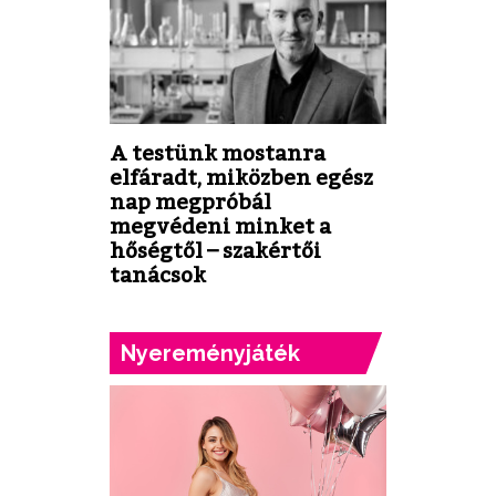
A testünk mostanra
elfáradt, miközben egész
nap megpróbál
megvédeni minket a
hőségtől – szakértői
tanácsok
Nyereményjáték