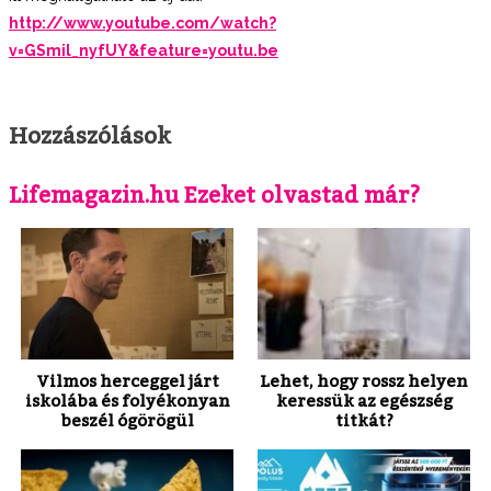
http://www.youtube.com/watch?
v=GSmil_nyfUY&feature=youtu.be
Hozzászólások
Lifemagazin.hu Ezeket olvastad már?
Vilmos herceggel járt
Lehet, hogy rossz helyen
iskolába és folyékonyan
keressük az egészség
beszél ógörögül
titkát?