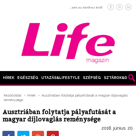
… ami az élethez kell!
HÍREK
EGÉSZSÉG
UTAZÁS&LIFESTYLE
SZÉPSÉG
SZTÁROK&DIVAT
Kezdőoldal
Hírek
Ausztriában folytatja pályafutását a magyar díjlovaglás
reménysége
Ausztriában folytatja pályafutását a
magyar díjlovaglás reménysége
2018. június. 20.