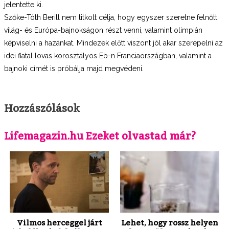
jelentette ki.
Szőke-Tóth Berill nem titkolt célja, hogy egyszer szeretne felnőtt
világ- és Európa-bajnokságon részt venni, valamint olimpián
képviselni a hazánkat. Mindezek előtt viszont jól akar szerepelni az
idei fiatal lovas korosztályos Eb-n Franciaországban, valamint a
bajnoki címét is próbálja majd megvédeni.
Hozzászólások
Lifemagazin.hu Ezeket olvastad már?
Vilmos herceggel járt
Lehet, hogy rossz helyen