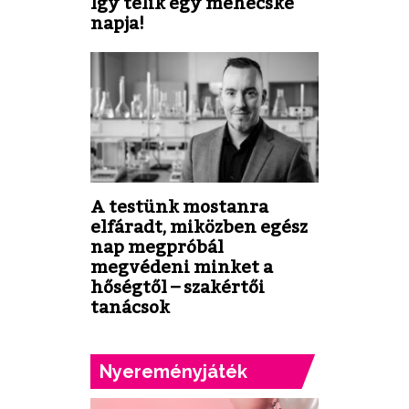
Így telik egy méhecske
napja!
A testünk mostanra
elfáradt, miközben egész
nap megpróbál
megvédeni minket a
hőségtől – szakértői
tanácsok
Nyereményjáték