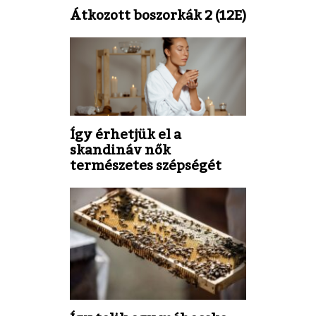
Átkozott boszorkák 2 (12E)
Így érhetjük el a
skandináv nők
természetes szépségét