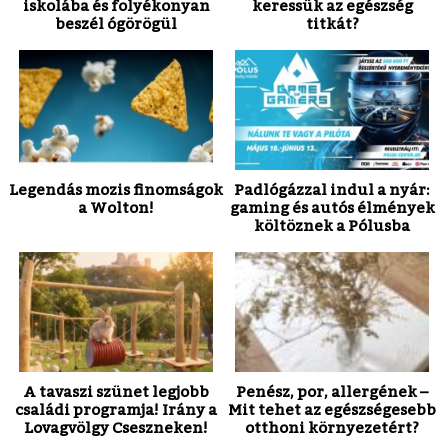
iskolába és folyékonyan
keressük az egészség
beszél ógörögül
titkát?
Legendás mozis finomságok
Padlógázzal indul a nyár:
a Wolton!
gaming és autós élmények
költöznek a Pólusba
A tavaszi szünet legjobb
Penész, por, allergének –
családi programja! Irány a
Mit tehet az egészségesebb
Lovagvölgy Cseszneken!
otthoni környezetért?