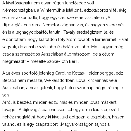
A kiválóságnak nem olyan régen lehetősége volt
Németországban, a Wintermühle istállónál edzőtáborozni fél évig,
és már akkor tudta, hogy egyszer szeretne visszatérni. „A
díjlovaglás centruma Németországban van, és nagyon szeretnék
én is a legnagyobbaktól tanulni. Tavaly érettségiztem le, és
eldöntöttem, hogy külföldön folytatom tovább a karrieremet. Fiatal
vagyok, de annál elszántabb és határozottabb. Most ugyan még
csak a szomszédos Ausztriában állomásozom, de a célom
megmaradt” – mesélte Szőke-Tóth Berill.
A 19 éves sportoló jelenleg Caroline Kottas-Heldenberggel edz
Bécstől nem messze, Weikersdorfban. Lovai kint vannak vele
Ausztriában, ami azt jelenti, hogy heti ötször napi négy tréningje
van.
Arról is beszélt, minden edző más és minden lovas másként
lovagol. A díjlovaglásban nincsen két egyforma karakter, ezért
nehéz megtalálni, hogy ki kivel tud dolgozni a legjobban, hiszen
valahol ez is egy csapatsport. „Magyarországon sajnos a