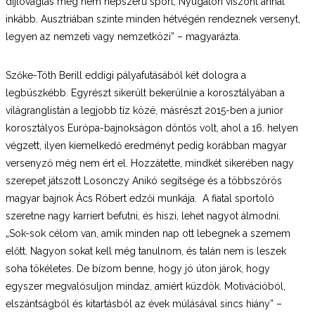
díjlovaglás még nem népszerű sport, Nyugaton viszont annál
inkább. Ausztriában szinte minden hétvégén rendeznek versenyt,
legyen az nemzeti vagy nemzetközi” – magyarázta.
Szőke-Tóth Berill eddigi pályafutásából két dologra a
legbüszkébb. Egyrészt sikerült bekerülnie a korosztályában a
világranglistán a legjobb tíz közé, másrészt 2015-ben a junior
korosztályos Európa-bajnokságon döntős volt, ahol a 16. helyen
végzett, ilyen kiemelkedő eredményt pedig korábban magyar
versenyző még nem ért el. Hozzátette, mindkét sikerében nagy
szerepet játszott Losonczy Anikó segítsége és a többszörös
magyar bajnok Ács Róbert edzői munkája. A fiatal sportoló
szeretne nagy karriert befutni, és hiszi, lehet nagyot álmodni.
„Sok-sok célom van, amik minden nap ott lebegnek a szemem
előtt. Nagyon sokat kell még tanulnom, és talán nem is leszek
soha tökéletes. De bízom benne, hogy jó úton járok, hogy
egyszer megvalósuljon mindaz, amiért küzdök. Motivációból,
elszántságból és kitartásból az évek múlásával sincs hiány” –