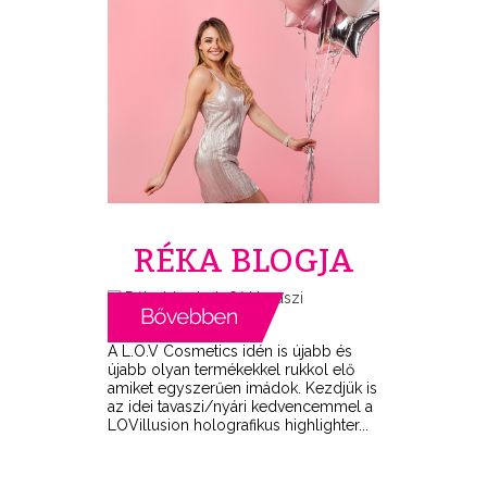
RÉKA BLOGJA
A L.O.V Cosmetics idén is újabb és
újabb olyan termékekkel rukkol elő
amiket egyszerűen imádok. Kezdjük is
az idei tavaszi/nyári kedvencemmel a
LOVillusion holografikus highlighter...