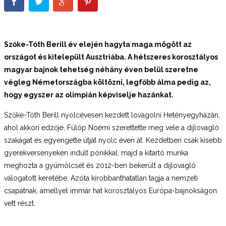
Szőke-Tóth Berill év elején hagyta maga mögött az
országot és kitelepült Ausztriába. A hétszeres korosztályos
magyar bajnok tehetség néhány éven belül szeretne
végleg Németországba költözni, legfőbb álma pedig az,
hogy egyszer az olimpián képviselje hazánkat.
Szőke-Tóth Berill nyolcévesen kezdett lovagolni Hetényegyházán,
ahol akkori edzője, Fülöp Noémi szerettette meg vele a díjlovagló
szakágat és egyengette útját nyolc éven át. Kezdetben csak kisebb
gyerekversenyeken indult pónikkal, majd a kitartó munka
meghozta a gyümölcsét és 2012-ben bekerült a díjlovagló
válogatott keretébe. Azóta kirobbanthatatlan tagja a nemzeti
csapatnak, amellyel immár hat korosztályos Európa-bajnokságon
vett részt.