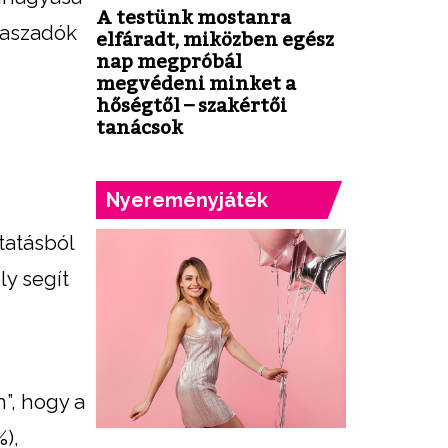
A testünk mostanra
álaszadók
elfáradt, miközben egész
nap megpróbál
megvédeni minket a
hőségtől – szakértői
tanácsok
Nyereményjáték
tatásból
ly segít
”, hogy a
%),