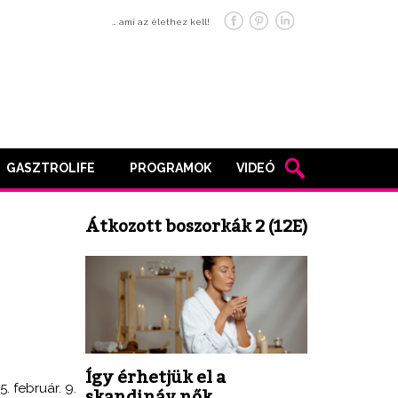
… ami az élethez kell!
GASZTROLIFE
PROGRAMOK
VIDEÓ
Átkozott boszorkák 2 (12E)
Így érhetjük el a
5. február. 9.
skandináv nők