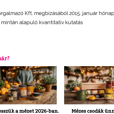
rgalmazó Kft. megbízásából 2015. január hóna
 mintán alapuló kvantitatív kutatás
már?
esszük a mézet 2026-ban.
Mézes csodák ün