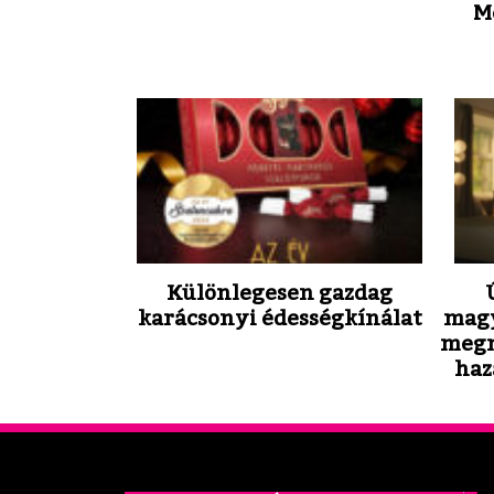
M
Különlegesen gazdag
karácsonyi édességkínálat
magy
megn
haz