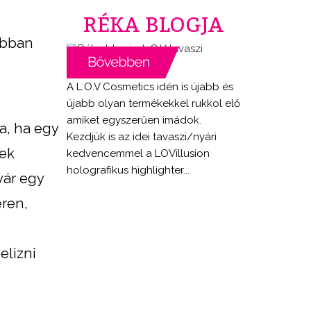
RÉKA BLOGJA
obban
A L.O.V Cosmetics idén is újabb és
újabb olyan termékekkel rukkol elő
amiket egyszerűen imádok.
a, ha egy
Kezdjük is az idei tavaszi/nyári
yek
kedvencemmel a LOVillusion
holografikus highlighter...
vár egy
éren,
elizni