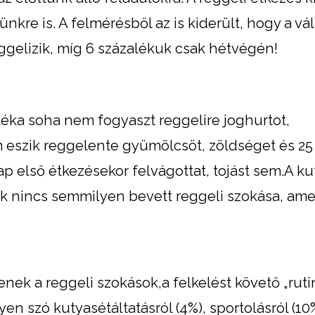
nkre is. A felmérésből az is kiderült, hogy a v
ggelizik, míg 6 százalékuk csak hétvégén!
éka soha nem fogyaszt reggelire joghurtot,
m eszik reggelente gyümölcsöt, zöldséget és 25
 első étkezésekor felvágottat, tojást sem.A ku
ak nincs semmilyen bevett reggeli szokása, ame
nek a reggeli szokások,a felkelést követő „rutin
n szó kutyasétáltatásról (4%), sportolásról (10