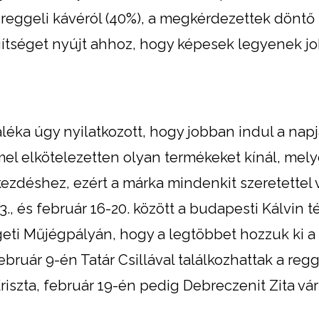
 reggeli kávéról (40%), a megkérdezettek döntő
egítséget nyújt ahhoz, hogy képesek legyenek j
léka úgy nyilatkozott, hogy jobban indul a napj
mel elkötelezetten olyan termékeket kínál, mel
kezdéshez, ezért a márka mindenkit szeretettel 
3., és február 16-20. között a budapesti Kálvin t
geti Műjégpályán, hogy a legtöbbet hozzuk ki a
ruár 9-én Tatár Csillával találkozhattak a regg
riszta, február 19-én pedig Debreczenit Zita vár