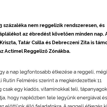
 33 százaléka nem reggelizik rendszeresen, és
táplálékot az ébredést követően minden nap. 
riszta, Tatár Csilla és Debreczeni Zita is tám
az Actimel Reggeliző Zónákba.
y a nap legfontosabb étkezése a reggeli, még
i Rutin Felmérés szerint a megkérdezettek 11
 csak egy kiadós, vitaminokkal teli, tápanyago
tja, hogy napközben tele legyünk energiával é
 előttünk álló feladatokra. A reggeli étkezés 