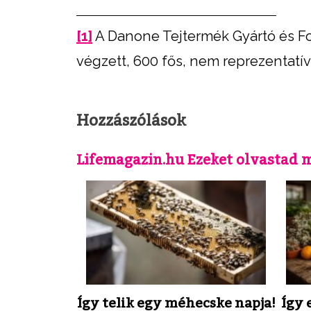
[1]
A Danone Tejtermék Gyártó és Fo
végzett, 600 fős, nem reprezentatív
Hozzászólások
Lifemagazin.hu Ezeket olvastad 
Így telik egy méhecske napja!
Így 