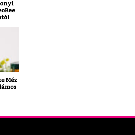
sonyi
eoBee
tól
ke Méz
lámos