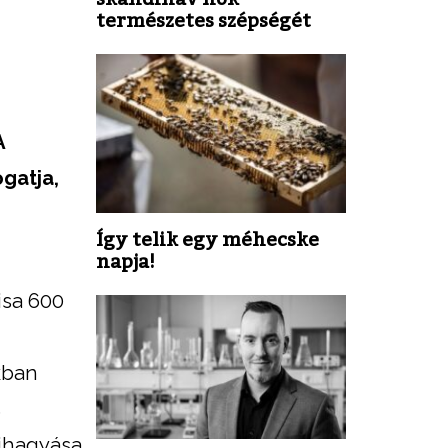
természetes szépségét
A
ogatja,
Így telik egy méhecske
napja!
isa 600
kban
s
kihagyása