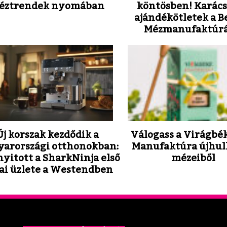
éztrendek nyomában
köntösben! Karác
ajándékötletek a B
Mézmanufaktúrá
Új korszak kezdődik a
Válogass a Virágbé
arországi otthonokban:
Manufaktúra újhul
yitott a SharkNinja első
mézeiből
ai üzlete a Westendben