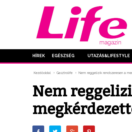
HÍREK
EGÉSZSÉG
UTAZÁS&LIFESTYLE
Kezdőoldal
Gasztrolife
Nem reggelizik rendszeresen a m
Nem reggelizi
megkérdezet