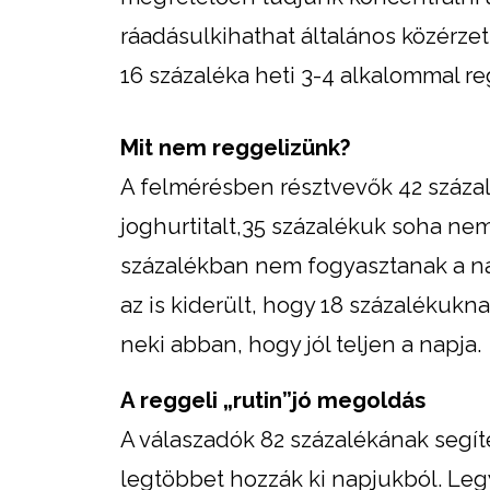
ráadásulkihathat általános közérzetü
16 százaléka heti 3-4 alkalommal re
Mit nem reggelizünk?
A felmérésben résztvevők 42 százal
joghurtitalt,35 százalékuk soha ne
százalékban nem fogyasztanak a nap
az is kiderült, hogy 18 százalékukn
neki abban, hogy jól teljen a napja.
A reggeli „rutin”jó megoldás
A válaszadók 82 százalékának segíte
legtöbbet hozzák ki napjukból. Legye