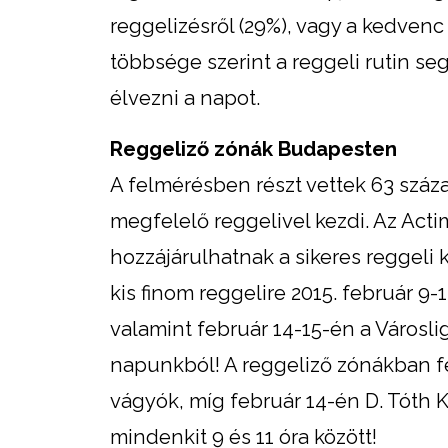
reggelizésről (29%), vagy a kedvenc
többsége szerint a reggeli rutin s
élvezni a napot.
Reggeliző zónák Budapesten
A felmérésben részt vettek 63 száza
megfelelő reggelivel kezdi. Az Acti
hozzájárulhatnak a sikeres reggeli 
kis finom reggelire 2015. február 9-1
valamint február 14-15-én a Városli
napunkból! A reggeliző zónákban feb
vágyók, míg február 14-én D. Tóth K
mindenkit 9 és 11 óra között!