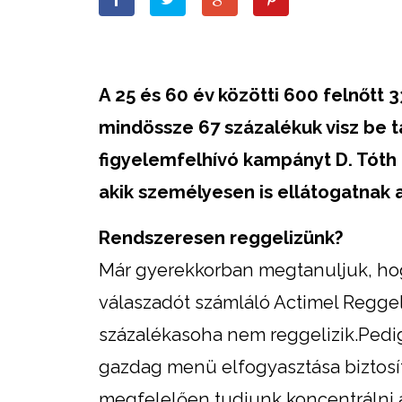
A 25 és 60 év közötti 600 felnőtt
mindössze 67 százalékuk visz be 
figyelemfelhívó kampányt D. Tóth K
akik személyesen is ellátogatnak 
Rendszeresen reggelizünk?
Már gyerekkorban megtanuljuk, hog
válaszadót számláló Actimel Reggel
százalékasoha nem reggelizik.Pedig
gazdag menü elfogyasztása biztosí
megfelelően tudjunk koncentrálni az