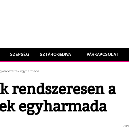
SZÉPSÉG
SZTÁROK&DIVAT
PÁRKAPCSOLAT
egkérdezettek egyharmada
k rendszeresen a
tek egyharmada
201