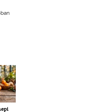
pban
nepi